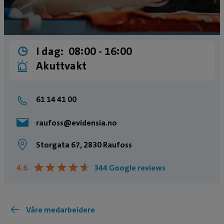
I dag:
08:00 ­- 16:00
Akuttvakt
61 14 41 00
raufoss@evidensia.no
Storgata 67, 2830 Raufoss
★
★
★
★
★
★
★
★
★
★
4.6
344 Google reviews
Våre medarbeidere