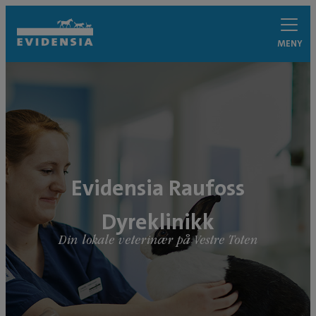
MENY
Evidensia Raufoss
Dyreklinikk
Din lokale veterinær på Vestre Toten