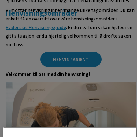
epikrisen vil da først foreligge når behandlingen avsluttes.
Vi mottar henvisning innen mange ulike fagområder. Du kan
Henvisningsområder
enkelt få en oversikt over våre henvisningsområder i
Evidensias Henvisningsguide
. Er du i tvil om vi kan hjelpe i en
gitt situasjon, er du hjertelig velkommen til å drøfte saken
med oss.
HENVIS PASIENT
Velkommen til oss med din henvisning!