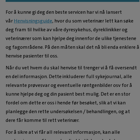
For å kunne gi deg den beste servicen har vi nå lansert
vår
Henvisningsguide
, hvor du som veterinær lett kan søke
deg fram til hvilke av våre dyresykehus, dyreklinikker og
veterinærer som kan hjelpe deg innenfor de ulike tjenestene
og fagområdene. På den måten skal det nå bli enda enklere å
henvise pasienter til oss.
Når du vet hvem du skal henvise til trenger vi å få oversendt
en del informasjon. Dette inkluderer full sykejournal, alle
relevante prøvesvar og eventuelle røntgenbilder osv for å
kunne hjelpe deg og din pasient best mulig. Det er en stor
fordel om dette er oss i hende før besøket, slik at vi kan
planlegge den rette undersøkelsen / behandlingen, og at
dere får komme til rett veterinær.
For å sikre at vi får all relevant informasjon, kan alle