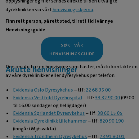
opplysninger og filer sendes direkte til den utvalgte
dyreklinikken via vårt
henvisningsskjema
.
Finn rett person, på rett sted, til rett tid i vår nye
Henvisningsguide
SØK I VÅR
HENVISNINGSGUIDE
Dersom du har en henvisning som haster, må du kontakte en
Akutte henvisninger
av våre dyreklinikker eller dyresykehus per telefon.
Evidensia Oslo Dyresykehus
– tlf:
22 68 35 00
Evidensia Vestfold Dyrehospital
– tlf:
33 32 90 00
(09.00
til 16.00 søndager og helligdager)
Evidensia Sørlandet Dyresykehus
– tlf:
38 60 15 05
Evidensia Dyreklinikk Lillehammer
– tlf:
820 90 190
(inngår i Mjøsvakta)
Evidensia Trondheim Dyresykehus
– tlf:
73 91 80 01