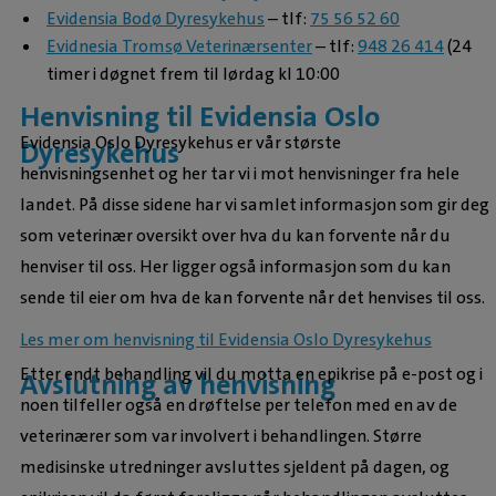
Evidensia Bodø Dyresykehus
– tlf:
75 56 52 60
Evidnesia Tromsø Veterinærsenter
– tlf:
948 26 414
(24
timer i døgnet frem til lørdag kl 10:00
Henvisning til Evidensia Oslo
Evidensia Oslo Dyresykehus er vår største
Dyresykehus
henvisningsenhet og her tar vi i mot henvisninger fra hele
landet. På disse sidene har vi samlet informasjon som gir deg
som veterinær oversikt over hva du kan forvente når du
henviser til oss. Her ligger også informasjon som du kan
sende til eier om hva de kan forvente når det henvises til oss.
Les mer om henvisning til Evidensia Oslo Dyresykehus
Etter endt behandling vil du motta en epikrise på e-post og i
Avslutning av henvisning
noen tilfeller også en drøftelse per telefon med en av de
veterinærer som var involvert i behandlingen. Større
medisinske utredninger avsluttes sjeldent på dagen, og