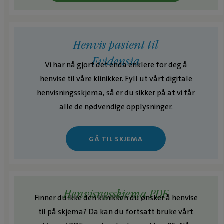
Henvis pasient til
Evidensia
Vi har nå gjort det enda enklere for deg å
henvise til våre klinikker. Fyll ut vårt digitale
henvisningsskjema, så er du sikker på at vi får
alle de nødvendige opplysninger.
GÅ TIL SKJEMA
Henvisngsskjema PDF
Finner du ikke den klinikken du ønsker å henvise
til på skjema? Da kan du fortsatt bruke vårt