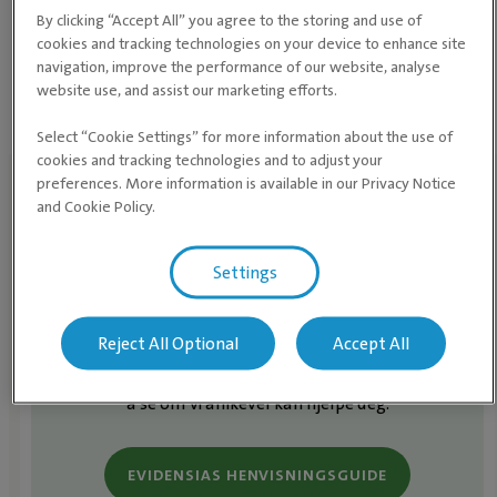
By clicking “Accept All” you agree to the storing and use of
cookies and tracking technologies on your device to enhance site
navigation, improve the performance of our website, analyse
website use, and assist our marketing efforts.
Select “Cookie Settings” for more information about the use of
cookies and tracking technologies and to adjust your
preferences. More information is available in our Privacy Notice
Evidensias
and Cookie Policy.
Henvisningsguide
I vår Henvisningsguide kan du se de ulike
Settings
fagområdene og henvisningsområdene som
våre dyreklinikker og dyresykehus tilbyr. Er det
henvisningsområder du ikke finner i guiden, er
Reject All Optional
Accept All
du hjertelig velkommen til å kontakte oss for
å se om vi allikevel kan hjelpe deg.
EVIDENSIAS HENVISNINGSGUIDE