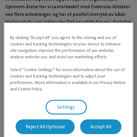
Gjennom årene har vi samarbeidet med Evidensia-klinikker
ved flere anledninger, og har et positivt inntrykk av både
kjeden og de som jobber der. Det var viktig for oss, forteller
Gaarder Skaug.
By clicking “Accept All” you agree to the storing and use of
Begge de to tidligere eierne vil fortsette som veterinærer
cookies and tracking technologies on your device to enhance
på klinikken og tror overgangen til å bli en del av Evidensia-
site navigation, improve the performance of our website,
kjeden vil slå positivt ut, for både de ansatte og for
analyse website use, and assist our marketing efforts.
kundene.
Select “Cookie Settings” for more information about the use of
– Jeg tror vi vil se mange positive effekter – både
cookies and tracking technologies and to adjust your
administrativt og kollegialt. Det bidrar også til en trygghet
preferences. More information is available in our Privacy Notice
med hensyn på arbeidsplasser på Raufoss.
and Cookie Policy.
Faglig nettverk
Ved å bevege seg fra en enkeltstående klinikk til å være en
Settings
del av Evidensia-kjeden, håper og tror Gaarder Skaug på å
utnytte seg av det faglige nettverket.
Reject All Optional
Accept All
– Det faglige nettverket i kjeden blir viktig for å
videreutvikle oss – både rent faglig, men også med tanke