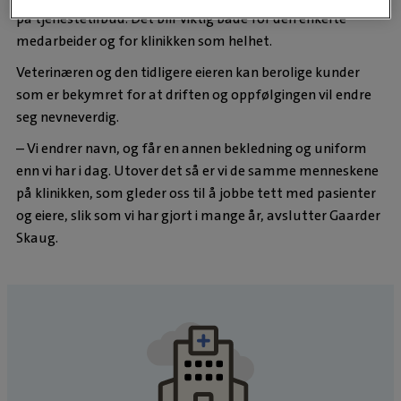
på tjenestetilbud. Det blir viktig både for den enkelte
medarbeider og for klinikken som helhet.
Veterinæren og den tidligere eieren kan berolige kunder
som er bekymret for at driften og oppfølgingen vil endre
seg nevneverdig.
– Vi endrer navn, og får en annen bekledning og uniform
enn vi har i dag. Utover det så er vi de samme menneskene
på klinikken, som gleder oss til å jobbe tett med pasienter
og eiere, slik som vi har gjort i mange år, avslutter Gaarder
Skaug.