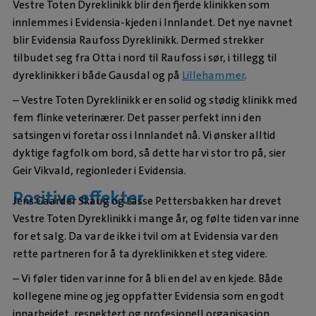
Vestre Toten Dyreklinikk blir den fjerde klinikken som
innlemmes i Evidensia-kjeden i Innlandet. Det nye navnet
blir Evidensia Raufoss Dyreklinikk. Dermed strekker
tilbudet seg fra Otta i nord til Raufoss i sør, i tillegg til
dyreklinikker i både Gausdal og på
Lillehammer
.
– Vestre Toten Dyreklinikk er en solid og stødig klinikk med
fem flinke veterinærer. Det passer perfekt inn i den
satsingen vi foretar oss i Innlandet nå. Vi ønsker alltid
dyktige fagfolk om bord, så dette har vi stor tro på, sier
Geir Vikvald, regionleder i Evidensia.
Positive effekter
Jens Gaarder Skaug og Lasse Pettersbakken har drevet
Vestre Toten Dyreklinikk i mange år, og følte tiden var inne
for et salg. Da var de ikke i tvil om at Evidensia var den
rette partneren for å ta dyreklinikken et steg videre.
– Vi føler tiden var inne for å bli en del av en kjede. Både
kollegene mine og jeg oppfatter Evidensia som en godt
innarbeidet, respektert og profesjonell organisasjon.