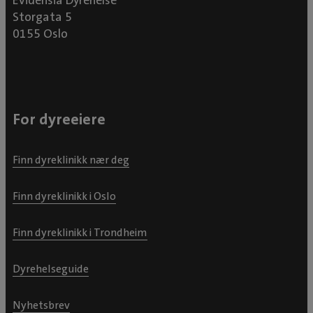
Evidensia Dyrehelse
Storgata 5
0155 Oslo
For dyreeiere
Finn dyreklinikk nær deg
Finn dyreklinikk i Oslo
Finn dyreklinikk i Trondheim
Dyrehelseguide
Nyhetsbrev