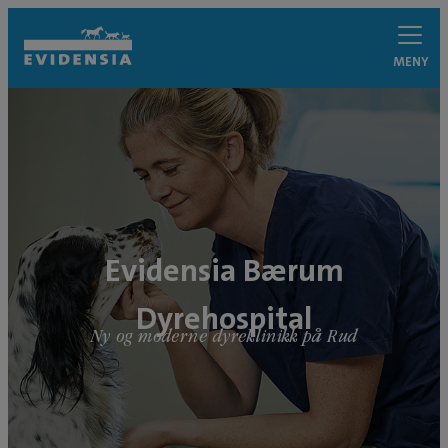
MENY
Evidensia Bærum
Dyrehospital
Ny og moderne dyreklinikk på Rud