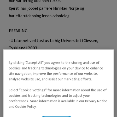
hun var ferdig utdannet i 2003.
Kjersti har jobbet på flere klinikker Norge og
har etterutdanning innen odontologi.
ERFARING
· Utdannet ved Justus Liebig Universitet i Giessen,
Tyskland i 2003
· Multiple kurs innafor flere fagfelt. Er i gang med
By clicking “Accept All” you agree to the storing and use of
ESAVS etterutdannelse i odontologi.
cookies and tracking technologies on your device to enhance
site navigation, improve the performance of our website,
· Begynte på Kolsås høsten 2018.
analyse website use, and assist our marketing efforts.
Telefon
+ 47 67 18 06 00
Select “Cookie Settings” for more information about the use of
cookies and tracking technologies and to adjust your
E-post
preferences. More information is available in our Privacy Notice
baerum@evidensia.no
and Cookie Policy.
Erfaring