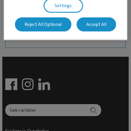
Utdannet ved Justus Liebig Universitet i Giessen,
Settings
Tyskland i 2003
Multiple kurs innafor flere fagfelt. Er i gang med
ESAVS etterutdannelse i odontologi.
Reject All Optional
Accept All
Begynte på Kolsås høsten 2018.