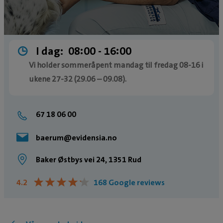
I dag:
08:00 ­- 16:00
Vi holder sommeråpent mandag til fredag 08-16 i
ukene 27-32 (29.06 – 09.08).
Fra 10. august er vi tilbake til ordinære
åpningstider, og har åpent på lørdager igjen.
67 18 06 00
baerum@evidensia.no
Baker Østbys vei 24, 1351 Rud
★
★
★
★
★
★
★
★
★
★
4.2
168 Google reviews