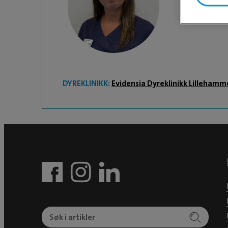
Hannah
DYREKLINIKK:
Evidensia Dyreklinikk Lillehamm