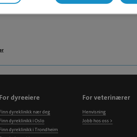
 Landèn
er
For dyreeiere
For veterinærer
Finn dyreklinikk nær deg
Henvisning
Finn dyreklinikk i Oslo
Jobb hos oss >
Finn dyreklinikk i Trondheim