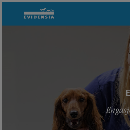
E
Engasj