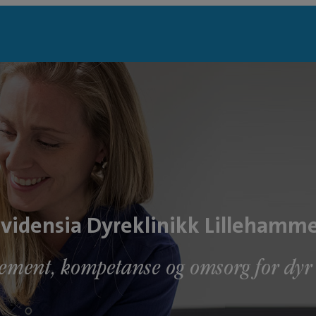
vidensia Dyreklinikk Lillehamm
ement, kompetanse og omsorg for dyr 