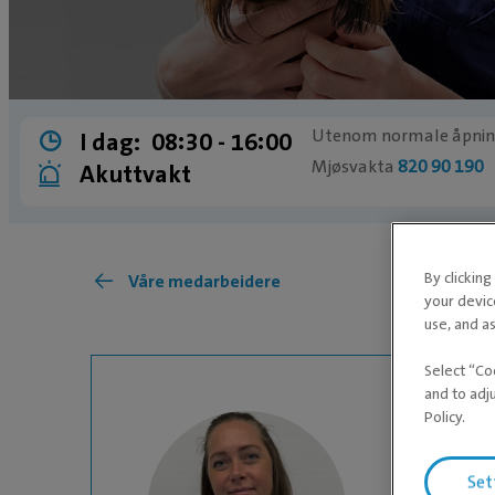
Utenom normale åpnings
I dag:
08:30 ­- 16:00
Mjøsvakta
820 90 190
Akuttvakt
By clickin
Våre medarbeidere
your devic
use, and as
Select “Co
and to adj
Policy.
Set
DJURVÅRDARE NI