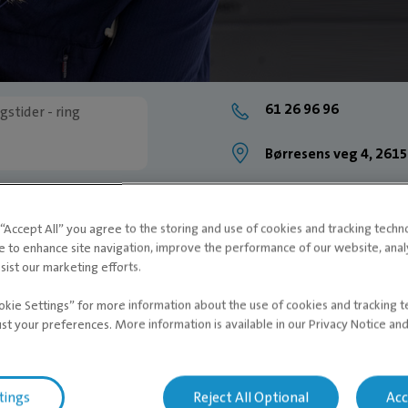
61 26 96 96
tider - ring
Børresens veg 4, 261
g “Accept All” you agree to the storing and use of cookies and tracking techn
e to enhance site navigation, improve the performance of our website, ana
sist our marketing efforts.
okie Settings” for more information about the use of cookies and tracking 
ust your preferences. More information is available in our Privacy Notice an
tings
Reject All Optional
Acc
VÅ 2