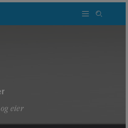
er
og eier