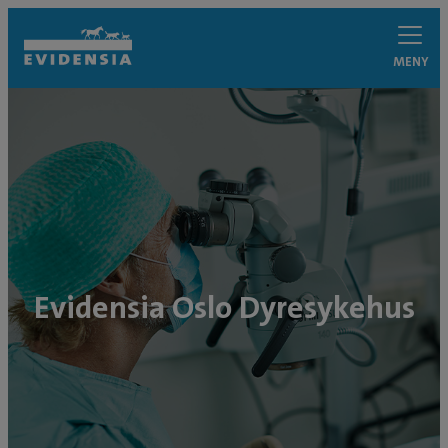
MENY
Evidensia Oslo Dyresykehus