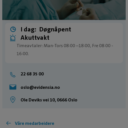
I dag:
Døgnåpent
Akuttvakt
Timeavtaler: Man-Tors 08:00 –18:00, Fre 08:00 -
16:00.
Butikk: Man-Fre: 08:00-19:00.
Akuttvakt utenom ordinære åpningstider, alle
22 68 35 00
dager, hele året.
oslo@evidensia.no
Ole Deviks vei 10, 0666 Oslo
Våre medarbeidere