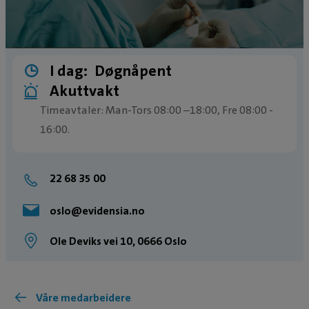
I dag:
Døgnåpent
Akuttvakt
Timeavtaler: Man-Tors 08:00 –18:00, Fre 08:00 -
16:00.
Butikk: Man-Fre: 08:00-19:00.
Akuttvakt utenom ordinære åpningstider, alle
22 68 35 00
dager, hele året.
oslo@evidensia.no
Ole Deviks vei 10, 0666 Oslo
Våre medarbeidere