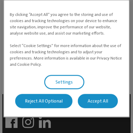
Særskilte fagområder
Oftalmologi
By clicking “Accept All” you agree to the storing and use of
cookies and tracking technologies on your device to enhance
Eksempler på særskilte tjenester du kan få utført hos
site navigation, improve the performance of our website,
Ernst-Otto er:
analyse website use, and assist our marketing efforts.
Øyelysing
Select “Cookie Settings” for more information about the use of
Avansert oftalmologisk kirurgi (inkl.
cookies and tracking technologies and to adjust your
kataraktkirurgi, laserkirurgi mm.)
preferences. More information is available in our Privacy Notice
and Cookie Policy.
Settings
Reject All Optional
Accept All