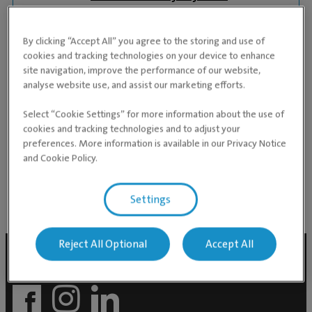
Særskilte fagområder
Oftalmologi
By clicking “Accept All” you agree to the storing and use of
cookies and tracking technologies on your device to enhance
Eksempler på særskilte tjenester du kan få utført hos
site navigation, improve the performance of our website,
Ernst-Otto er:
analyse website use, and assist our marketing efforts.
Øyelysing
Select “Cookie Settings” for more information about the use of
Avansert oftalmologisk kirurgi (inkl.
cookies and tracking technologies and to adjust your
preferences. More information is available in our Privacy Notice
kataraktkirurgi, laserkirurgi mm.)
and Cookie Policy.
Settings
Reject All Optional
Accept All