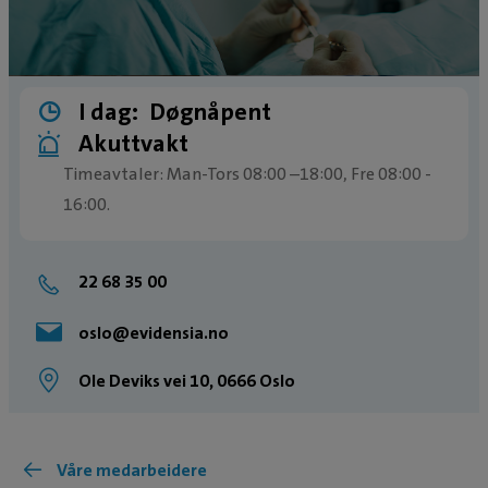
I dag:
Døgnåpent
Akuttvakt
Timeavtaler: Man-Tors 08:00 –18:00, Fre 08:00 -
16:00.
Butikk: Man-Fre: 08:00-19:00.
Akuttvakt utenom ordinære åpningstider, alle
22 68 35 00
dager, hele året.
oslo@evidensia.no
Ole Deviks vei 10, 0666 Oslo
Våre medarbeidere