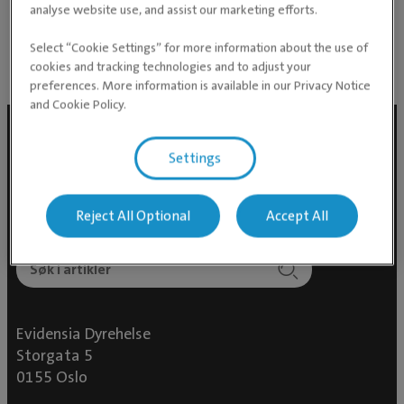
Særskilte fagområder
analyse website use, and assist our marketing efforts.
Akutt og intensivbehandling
Select “Cookie Settings” for more information about the use of
cookies and tracking technologies and to adjust your
preferences. More information is available in our Privacy Notice
and Cookie Policy.
Settings
Reject All Optional
Accept All
Evidensia Dyrehelse
Storgata 5
0155 Oslo