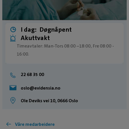
I dag:
Døgnåpent
Akuttvakt
Timeavtaler: Man-Tors 08:00 –18:00, Fre 08:00 -
16:00.
Butikk: Man-Fre: 08:00-19:00.
Akuttvakt utenom ordinære åpningstider, alle
22 68 35 00
dager, hele året.
oslo@evidensia.no
Ole Deviks vei 10, 0666 Oslo
Våre medarbeidere