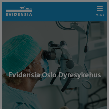
MENY
Evidensia Oslo Dyresykehus