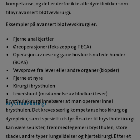
kompetanse, og det er derfor ikke alle dyreklinikker som
tilbyr avansert bløtvevkirurgi.
Eksempler på avansert bløtvevskirurgi er:
Fjerne analkjertler
Øreoperasjoner (feks zepp og TECA)
Operasjon av nese og gane hos kortsnutede hunder
(BOAS)
Vevsprøve fra lever eller andre organer (biopsier)
Fjerne et nyre
Kirurgi i brysthulen
Levershunt (misdannelse av blodkar i lever)
Brysthulekirurgi innebærer at man opererer inne i
Brysthulekirurgi
brysthulen. Det kreves særlig kompetanse hos kirurg og
dyrepleier, samt spesielt utstyr. Årsaker til brysthulekirurgi
kan være svulster, fremmedlegemer i brysthulen, store
skader. andre typer lungelidelser og hjertekirurgi. Etter et