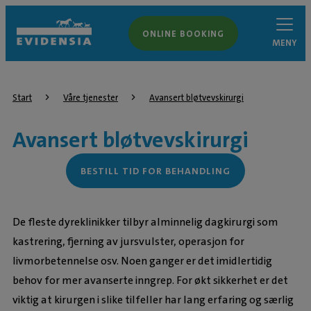
ONLINE BOOKING
MENY
Start
Våre tjenester
Avansert bløtvevskirurgi
Avansert bløtvevskirurgi
BESTILL TID FOR BEHANDLING
De fleste dyreklinikker tilbyr alminnelig dagkirurgi som
kastrering, fjerning av jursvulster, operasjon for
livmorbetennelse osv. Noen ganger er det imidlertidig
behov for mer avanserte inngrep. For økt sikkerhet er det
viktig at kirurgen i slike tilfeller har lang erfaring og særlig