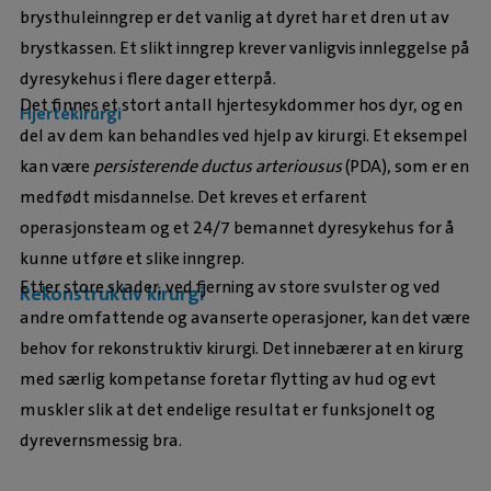
brysthuleinngrep er det vanlig at dyret har et dren ut av
brystkassen. Et slikt inngrep krever vanligvis innleggelse på
dyresykehus i flere dager etterpå.
Det finnes et stort antall hjertesykdommer hos dyr, og en
Hjertekirurgi
del av dem kan behandles ved hjelp av kirurgi. Et eksempel
kan være
persisterende ductus arteriousus
(PDA), som er en
medfødt misdannelse. Det kreves et erfarent
operasjonsteam og et 24/7 bemannet dyresykehus for å
kunne utføre et slike inngrep.
Etter store skader, ved fjerning av store svulster og ved
Rekonstruktiv kirurgi
andre omfattende og avanserte operasjoner, kan det være
behov for rekonstruktiv kirurgi. Det innebærer at en kirurg
med særlig kompetanse foretar flytting av hud og evt
muskler slik at det endelige resultat er funksjonelt og
dyrevernsmessig bra.