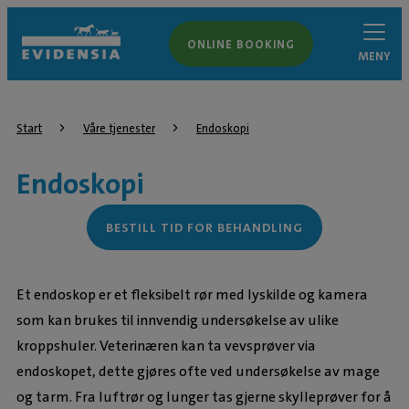
ONLINE BOOKING
MENY
Start
Våre tjenester
Endoskopi
Endoskopi
BESTILL TID FOR BEHANDLING
Et endoskop er et fleksibelt rør med lyskilde og kamera
som kan brukes til innvendig undersøkelse av ulike
kroppshuler. Veterinæren kan ta vevsprøver via
endoskopet, dette gjøres ofte ved undersøkelse av mage
og tarm. Fra luftrør og lunger tas gjerne skylleprøver for å