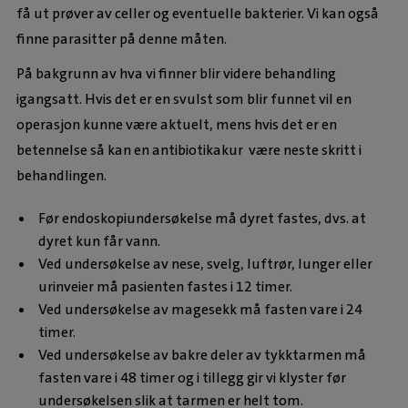
få ut prøver av celler og eventuelle bakterier. Vi kan også
finne parasitter på denne måten.
På bakgrunn av hva vi finner blir videre behandling
igangsatt. Hvis det er en svulst som blir funnet vil en
operasjon kunne være aktuelt, mens hvis det er en
betennelse så kan en antibiotikakur være neste skritt i
behandlingen.
Før endoskopiundersøkelse må dyret fastes, dvs. at
dyret kun får vann.
Ved undersøkelse av nese, svelg, luftrør, lunger eller
urinveier må pasienten fastes i 12 timer.
Ved undersøkelse av magesekk må fasten vare i 24
timer.
Ved undersøkelse av bakre deler av tykktarmen må
fasten vare i 48 timer og i tillegg gir vi klyster før
undersøkelsen slik at tarmen er helt tom.