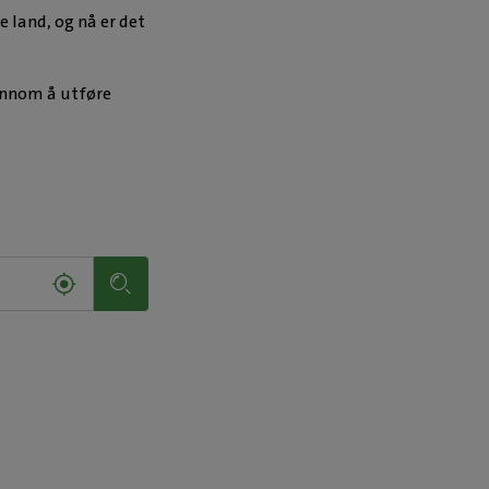
e land, og nå er det
jennom å utføre