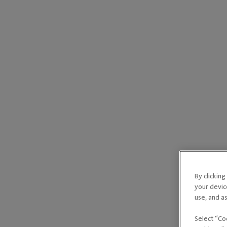
By clickin
your devic
use, and as
Select “Co