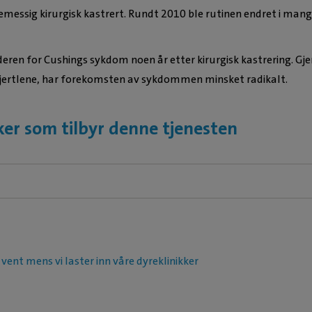
emessig kirurgisk kastrert. Rundt 2010 ble rutinen endret i mang
 ilderen for Cushings sykdom noen år etter kirurgisk kastrering. G
skjertlene, har forekomsten av sykdommen minsket radikalt.
ker som tilbyr denne tjenesten
 vent mens vi laster inn våre dyreklinikker