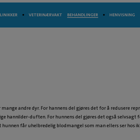
LINIKKER
VETERINÆRVAKT
BEHANDLINGER
HENVISNING
r mange andre dyr. For hannens del gjøres det for å redusere re
ge hannilder-duften. For hunnens del gjøres det også selvsagt f
t hunnen får uhelbredelig blodmangel som man ellers ser hos ik