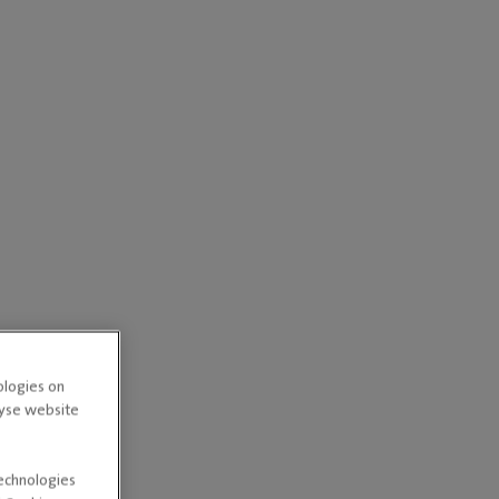
ologies on
lyse website
technologies