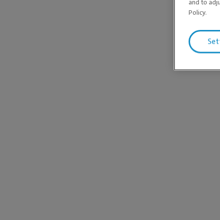
and to adj
Policy.
Set