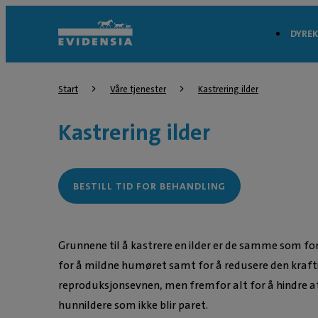
DYREK
Start
Våre tjenester
Kastrering ilder
Kastrering ilder
BESTILL TID FOR BEHANDLING
Grunnene til å kastrere en ilder er de samme som fo
for å mildne humøret samt for å redusere den krafti
reproduksjonsevnen, men fremfor alt for å hindre a
hunnildere som ikke blir paret.