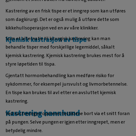
Kastrering av en frisk tispe er et inngrep som kan utføres
som dagkirurgi. Det er også mulig å utføre dette som
kikkehullsoperasjon ved en av våre klinikker.
Kjemisk kastrasjon av tispe
Som et alternativ til kirurgisk kastrering kan man
behandle tisper med forskjellige legemiddel, såkalt
kjemisk kastrering. Kjemisk kastrering brukes mest for å
styre løpetiden til tispa.
Gjentatt hormonbehandling kan medføre risiko for
sykdommer, for eksempel jursvulst og livmorbetennelse.
En tispe kan brukes til avl etter en avsluttet kjemisk
kastrering.
Kastrering hannhund
Ved kastreringen opereres testiklene bort via et snitt foran
på pungen. Selve pungen er igjen etter inngrepet, men er
betydelig mindre.