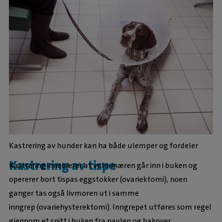
Kastrering av hunder kan ha både ulemper og fordeler
Kastrering av tispe
Kastrering innebærer at veterinæren går inn i buken og
opererer bort tispas eggstokker (ovariektomi), noen
ganger tas også livmoren ut i samme
inngrep (ovariehysterektomi). Inngrepet utføres som regel
gjennom et snitt i buken fra navlen og bakover.