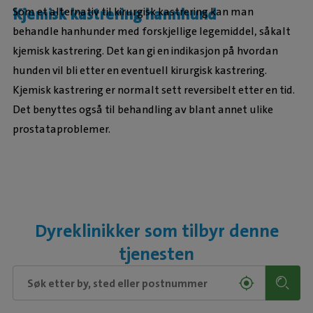
Kjemisk kastrering hannhund
Som et alternativ til kirurgisk kastrering kan man
behandle hanhunder med forskjellige legemiddel, såkalt
kjemisk kastrering. Det kan gi en indikasjon på hvordan
hunden vil bli etter en eventuell kirurgisk kastrering.
Kjemisk kastrering er normalt sett reversibelt etter en tid.
Det benyttes også til behandling av blant annet ulike
prostataproblemer.
Dyreklinikker som tilbyr denne
tjenesten