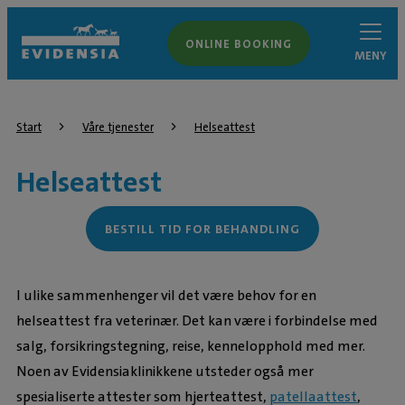
ONLINE BOOKING
MENY
Start
Våre tjenester
Helseattest
Helseattest
BESTILL TID FOR BEHANDLING
I ulike sammenhenger vil det være behov for en
helseattest fra veterinær. Det kan være i forbindelse med
salg, forsikringstegning, reise, kennelopphold med mer.
Noen av Evidensiaklinikkene utsteder også mer
spesialiserte attester som hjerteattest,
patellaattest
,