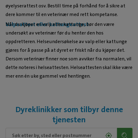
øyelyserattest osv.
Bestill time på forhånd for å sikre at
dere kommer til en veterinær med rett kompetanse.
Valpeattest eller kattungeattest
Når du kjøper en valp eller kattunge, bør den være
undersøkt av veterinær før du henter den hos
oppdretteren. Helseundersøkelse av valp eller kattunge
gjøres for å passe på at dyret er friskt når du kjøper det.
Dersom veterinær finner noe som avviker fra normalen, vil
dette noteres i helseattesten. Helseattesten skal ikke være
mer enn én uke gammel ved hentingen.
Dyreklinikker som tilbyr denne
tjenesten