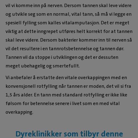
vil vi komme inn på nerven. Dersom tannen skal leve videre
og utvikle seg som en normal, vital tann, så må vi legge en
spesiell fylling som kalles vitalamputasjon. Det er meget
viktig at dette inngrepet utføres helt korrekt for at tannen
skal leve videre. Dersom bakterier kommer inn til nerven så
vil det resultere i en tannrotsbetennelse og tannen dør.
Tannen vil da stoppe i utviklingen og det er dessuten
meget ubehagelig og smertefullt.
Vi anbefaler å erstatte den vitale overkappingen med en
konvensjonell rotfylling når tannen er moden, det vil si fra
1,5 års alder. En tann med standard rotfylling er ikke like
følsom for betennelse senere i livet som en med vital
overkapping.
Dyreklinikker som tilbyr denne