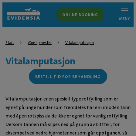
ONLINE BOOKING
MENY
Start
Våre tjenester
Vitalamputasjon
Vitalamputasjon
BESTILL TID FOR BEHANDLING
Vitalamputasjon er en spesiell type rotfylling som er
egnet på unge hunder som fremdeles har en umoden tann
med åpen rotspiss da de ikke er egnet for vanlig rotfylling.
Dersom tannen må slipes ned på grunn av bittfeil, for
eksempel ved nedre hjørnetenner som går opp i ganen, så