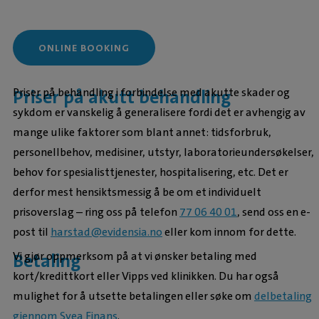
ONLINE BOOKING
Priser på behandling i forbindelse med akutte skader og
Priser på akutt behandling
sykdom er vanskelig å generalisere fordi det er avhengig av
mange ulike faktorer som blant annet: tidsforbruk,
personellbehov, medisiner, utstyr, laboratorieundersøkelser,
behov for spesialisttjenester, hospitalisering, etc. Det er
derfor mest hensiktsmessig å be om et individuelt
prisoverslag – ring oss på telefon
77 06 40 01
, send oss en e-
post til
harstad@evidensia.no
eller kom innom for dette.
Vi gjør oppmerksom på at vi ønsker betaling med
Betaling
kort/kredittkort eller Vipps ved klinikken. Du har også
mulighet for å utsette betalingen eller søke om
delbetaling
gjennom Svea Finans
.