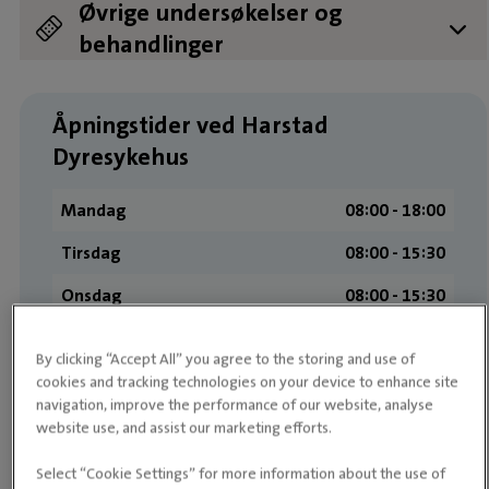
Øvrige undersøkelser og
Operasjoner prises etter type,
Stingfjerning og / eller én rutine-
Be om tilbud
Gratis
behandlinger
metode, omfang, medisinforbruk med
etterkontroll av operasjonssår (operasjon
mer
utført hos oss)
Direkteoppgjørsgebyr
Gratis tannsjekk (hund eller katt, ett dyr)
Resept
Resept ved konsultasjon
Undersøkelse utenom ordinær
fra kr 5998,-
kr 273,-
kr 329,-
kr 198,-
Gratis
Åpningstider ved Harstad
åpningstid, inkl inntil 30 min
konsultasjon
Dyresykehus
Mandag
08:00 ­- 18:00
Tirsdag
08:00 ­- 15:30
Onsdag
08:00 ­- 15:30
Torsdag
08:00 ­- 18:00
By clicking “Accept All” you agree to the storing and use of
Fredag
08:00 ­- 15:30
cookies and tracking technologies on your device to enhance site
navigation, improve the performance of our website, analyse
Lørdag
Stengt
website use, and assist our marketing efforts.
Søndag
Stengt
Select “Cookie Settings” for more information about the use of