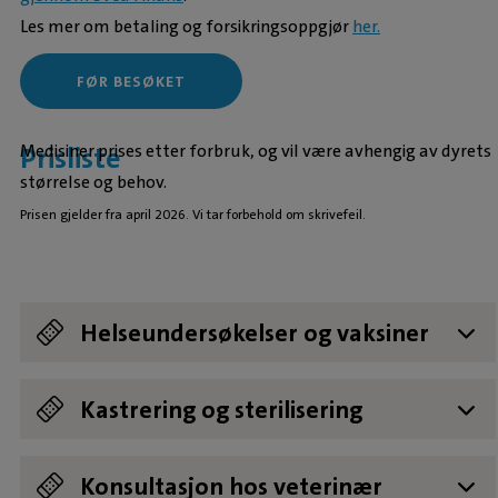
Les mer om betaling og forsikringsoppgjør
her.
FØR BESØKET
Medisiner prises etter forbruk, og vil være avhengig av dyrets
Prisliste
størrelse og behov.
Prisen gjelder fra april 2026. Vi tar forbehold om skrivefeil.
Helseundersøkelser og vaksiner
Seniorundersøkelse
Vaksine hund DHPPi, Pi eller BbPi (inkl
Vaksine hund DHP + BbPi (inkl
Vaksine katt (inkl helseundersøkelse)
Vaksine rabies (inkl helseundersøkelse)
kr 1995,-
kr 1249,-
kr 998,-
kr 998,-
kr 998,-
Kastrering og sterilisering
helseundersøkelse)
helseundersøkelse)
Inkl. blod- og evt. urinprøve. Fra 7 års alder.
ID-merking med mikrochip, inkl avgift til
Kastrering hannkatt
Kastrering hunnkatt (kalles ofte
kr 1148,-
kr 2088,-
kr 3655,-
Konsultasjon hos veterinær