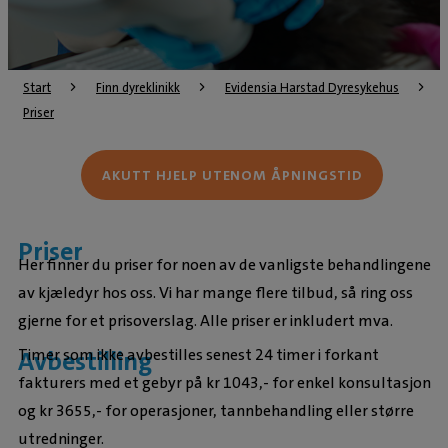
Start
Finn dyreklinikk
Evidensia Harstad Dyresykehus
Priser
AKUTT HJELP UTENOM ÅPNINGSTID
Priser
Her finner du priser for noen av de vanligste behandlingene
av kjæledyr hos oss. Vi har mange flere tilbud, så ring oss
gjerne for et prisoverslag. Alle priser er inkludert mva.
Timer som ikke avbestilles senest 24 timer i forkant
Avbestilling
fakturers med et gebyr på kr 1043,- for enkel konsultasjon
og kr 3655,- for operasjoner, tannbehandling eller større
utredninger.