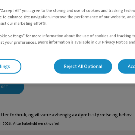
konsultasjon og kr 3655,- for operasjoner, tannbehandling eller
r.
g “Accept All” you agree to the storing and use of cookies and tracking techn
e to enhance site navigation, improve the performance of our website, ana
sist our marketing efforts.
okie Settings” for more information about the use of cookies and tracking 
VETERINÆ
ust your preferences. More information is available in our Privacy Notice an
Anette Ka
om på at vi ønsker betaling med kort/kredittkort eller Vipps ved
Botils
 også mulighet for å utsette betalingen eller søke om
delbetalin
nans
.
Særskilte fag
tings
Reject All Optional
Acc
ing og forsikringsoppgjør
her.
Allmennmed
Les mer om A
ØKET
etter forbruk, og vil være avhengig av dyrets størrelse og behov.
il 2026. Vi tar forbehold om skrivefeil.