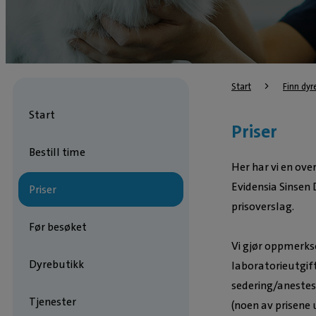
Start
Finn dyr
Start
Priser
Bestill time
Her har vi en ove
Evidensia Sinsen D
Priser
prisoverslag.
Før besøket
Vi gjør oppmerks
Dyrebutikk
laboratorieutgif
sedering/anestes
Tjenester
(noen av prisene 