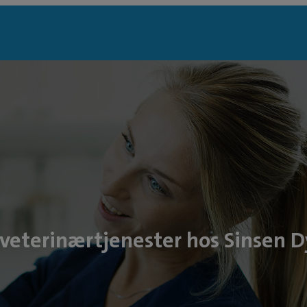
r veterinærtjenester hos Sinsen D