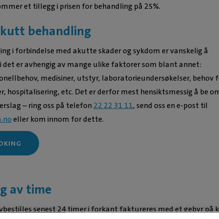
mmer et tillegg i prisen for behandling på 25%.
akutt behandling
ling i forbindelse med akutte skader og sykdom er vanskelig å
di det er avhengig av mange ulike faktorer som blant annet:
onellbehov, medisiner, utstyr, laboratorieundersøkelser, behov f
er, hospitalisering, etc. Det er derfor mest hensiktsmessig å be o
verslag – ring oss på telefon
22 22 31 11
, send oss en e-post til
a.no
eller kom innom for dette.
OKING
ng av time
bestilles senest 24 timer i forkant faktureres med et gebyr på k