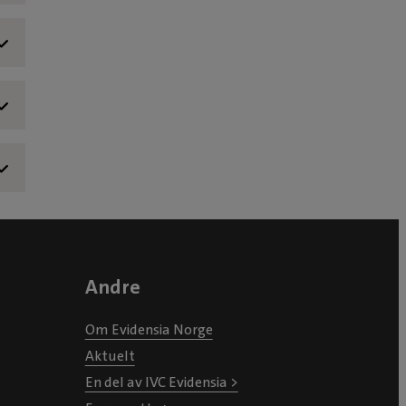
,-
,-
,-
,-
,-
,-
,-
ud
is
,-
,-
,-
,-
is
Andre
Om Evidensia Norge
Aktuelt
En del av IVC Evidensia >