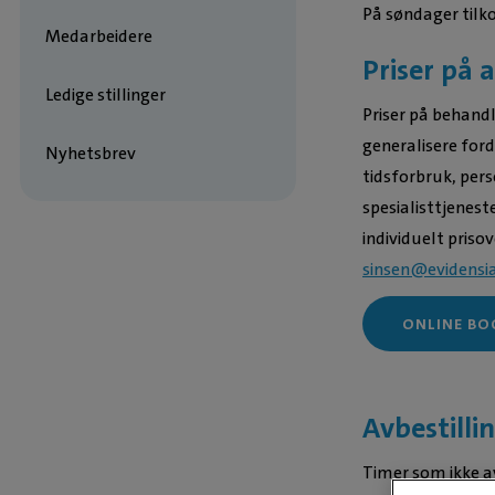
På søndager tilko
Medarbeidere
Priser på 
Ledige stillinger
Priser på behand
generalisere for
Nyhetsbrev
tidsforbruk, pers
spesialisttjenest
individuelt priso
sinsen@evidensi
ONLINE BO
Avbestilli
Timer som ikke av