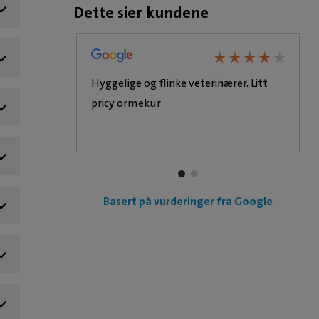
Dette sier kundene
,-
,-
,-
,-
,-
★
★
★
★
★
★
★
★
★
★
★
★
★
★
★
★
★
Hyggelige og flinke veterinærer. Litt
,-
,-
,-
pricy ormekur
,-
,-
,-
,-
,-
,-
,-
,-
Basert på vurderinger fra Google
,-
,-
,-
,-
,-