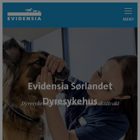
MENY
Evidensia Sørlandet
Dyresykehus
Dyresykehus i Kristiansand med akuttvakt