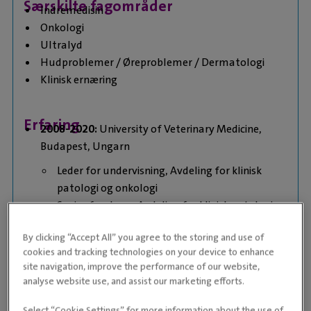
Særskilte fagområder
Indremedisin
Onkologi
Ultralyd
Hudproblemer / Øreproblemer / Dermatologi
Klinisk ernæring
Erfaring
2008-2020:
University of Veterinary Medicine,
Budapest, Ungarn
Leder for undervisning, Avdeling for klinisk
patologi og onkologi
Senior foreleser, Avdeling for klinisk patologi
og onkologi
By clicking “Accept All” you agree to the storing and use of
Assisterende foreleser, Avdeling for
cookies and tracking technologies on your device to enhance
indremedisin
site navigation, improve the performance of our website,
200
7
–
2008:
Veterinær,
Hungarian Food Safety
analyse website use, and assist our marketing efforts.
Office (HFSO)
,
the Hungarian partner institution
Select “Cookie Settings” for more information about the use of