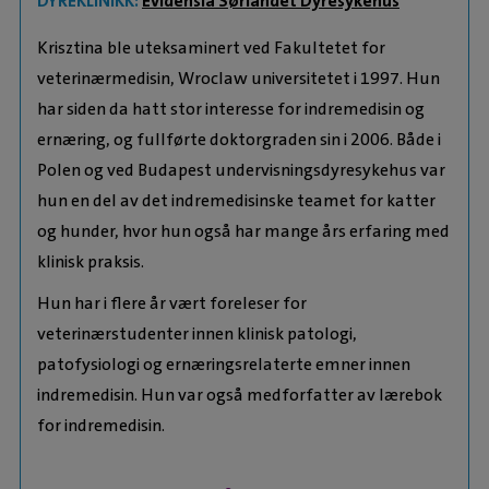
DYREKLINIKK:
Evidensia Sørlandet Dyresykehus
Krisztina ble uteksaminert ved Fakultetet for
veterinærmedisin, Wroclaw universitetet i 1997. Hun
har siden da hatt stor interesse for indremedisin og
ernæring, og fullførte doktorgraden sin i 2006. Både i
Polen og ved Budapest undervisningsdyresykehus var
hun en del av det indremedisinske teamet for katter
og hunder, hvor hun også har mange års erfaring med
klinisk praksis.
Hun har i flere år vært foreleser for
veterinærstudenter innen klinisk patologi,
patofysiologi og ernæringsrelaterte emner innen
indremedisin. Hun var også medforfatter av lærebok
for indremedisin.