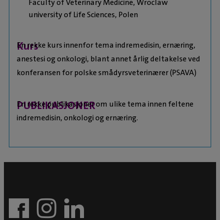
Faculty of Veterinary Medicine, Wroclaw
university of Life Sciences, Polen
Kurs
En rekke kurs innenfor tema indremedisin, ernæring,
anestesi og onkologi, blant annet årlig deltakelse ved
konferansen for polske smådyrsveterinærer (PSAVA)
PUBLIKASJONER
En rekke publikasjoner om ulike tema innen feltene
indremedisin, onkologi og ernæring.