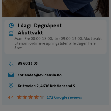
I dag:
Døgnåpent
Akuttvakt
Man- Fre 08:00-18:00, Lør 09:00-15:00. Akuttvakt
utenom ordinære åpningstider, alle dager, hele
året.
38 60 15 05
sorlandet@evidensia.no
Krittveien 2, 4636 Kristiansand S
★
★
★
★
★
★
★
★
★
★
4.4
172 Google reviews