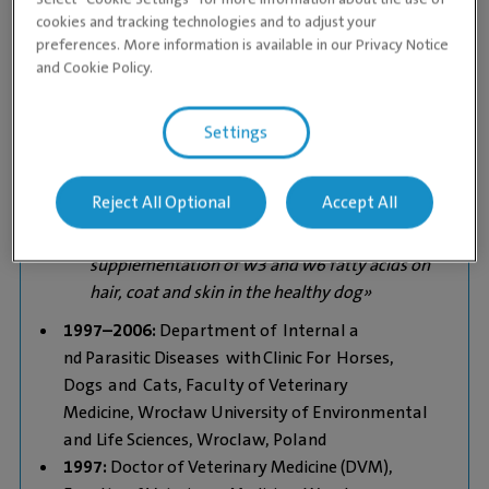
of the European Food Safety Authority (EFSA)
cookies and tracking technologies and to adjust your
2006-
2007
:
Veterinary Affairs Manager, Hill’s
preferences. More information is available in our Privacy Notice
Pet Nutrition Central and Eastern Europe with
and Cookie Policy.
Russia (CEER)
2002-2006:
Doktorgradsarbeid innen
Settings
ernæring,
Faculty of Veterinary
Medicine,
Wr
ocław
University of Environmental
and Life Sciences, Wroclaw, Poland
Reject All Optional
Accept All
Phd thesis: «
Effects of dietary
supplementation of w3 and w6 fatty acids on
hair, coat and skin in the healthy dog»
1997
–
2006:
Department of Internal a
nd Parasitic Diseases with Clinic
For
Horses,
Dogs
and Cats
,
Faculty of Veterinary
Medicine,
Wr
ocław
University of Environmental
and Life
Sciences, Wroclaw, Poland
1997:
Doctor of Veterinary Medicine (DVM),