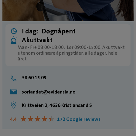
I dag:
Døgnåpent
Akuttvakt
Man- Fre 08:00-18:00, Lør 09:00-15:00. Akuttvakt
utenom ordinære åpningstider, alle dager, hele
året.
38 60 15 05
sorlandet@evidensia.no
Krittveien 2, 4636 Kristiansand S
★
★
★
★
★
★
★
★
★
★
4.4
172 Google reviews