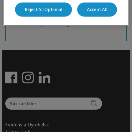
ISFM sine kattekurs (webinar)
vetforeningens høskurs i 2021 (webinar)
Reject All Optional
Accept All
Animal Behaviour and Welfare online kurs i regi
av University of Edinburg (webinar).
Evidensia Dyrehelse
Storgata 5