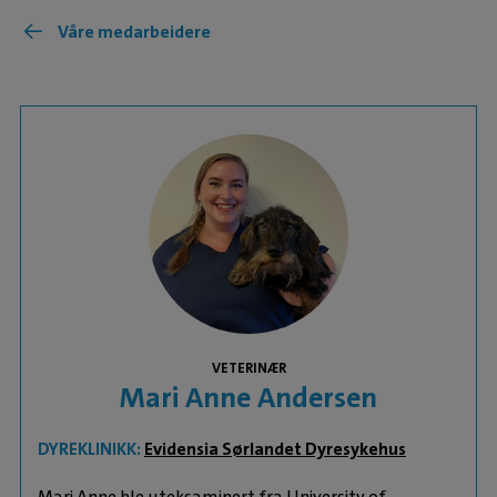
Våre medarbeidere
VETERINÆR
Mari Anne Andersen
DYREKLINIKK:
Evidensia Sørlandet Dyresykehus
Mari Anne ble uteksaminert fra University of