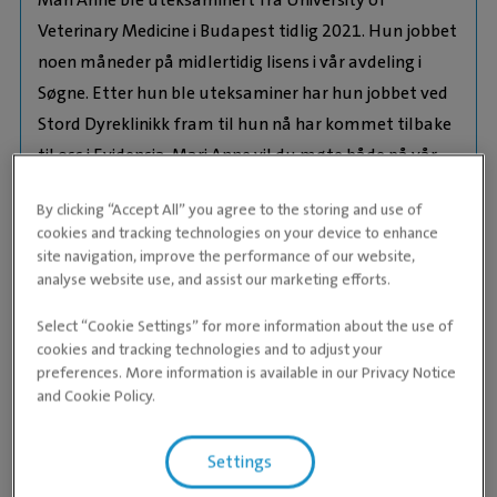
Veterinary Medicine i Budapest tidlig 2021. Hun jobbet
noen måneder på midlertidig lisens i vår avdeling i
Søgne. Etter hun ble uteksaminer har hun jobbet ved
Stord Dyreklinikk fram til hun nå har kommet tilbake
til oss i Evidensia. Mari Anne vil du møte både på vår
avdeling i Kristiansand og på Sørlandet dyresykehus.
By clicking “Accept All” you agree to the storing and use of
Interessefeltene hennes er indremedisin og adferd.
cookies and tracking technologies on your device to enhance
site navigation, improve the performance of our website,
ERFARING
analyse website use, and assist our marketing efforts.
2022 - Evidensia Kristiansand Dyreklinikk og Evidensia
Select “Cookie Settings” for more information about the use of
Sørlandet Dyresykehus
cookies and tracking technologies and to adjust your
2021- 2022 Stord Dyreklinikk
preferences. More information is available in our Privacy Notice
and Cookie Policy.
KURS OG WEBINAR
Settings
Hd/ad røntgenkurs fra NKK/Veterinærforening