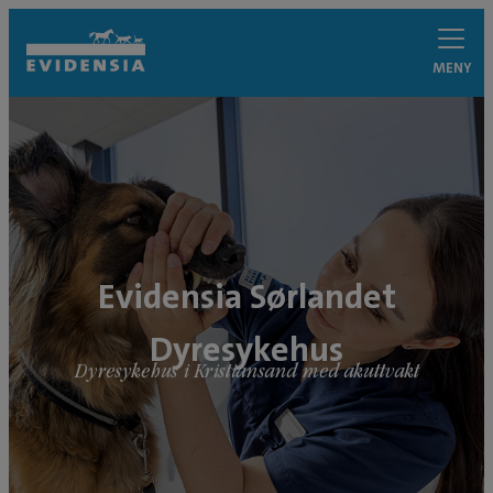
MENY
Evidensia Sørlandet
Dyresykehus
Dyresykehus i Kristiansand med akuttvakt