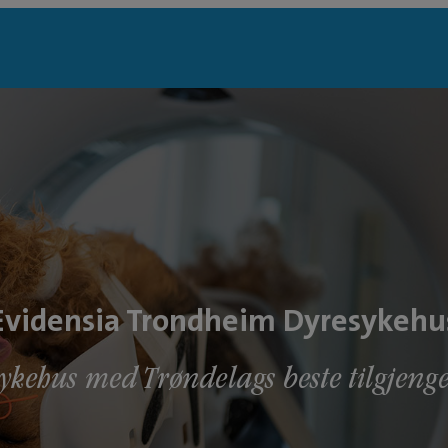
Evidensia Trondheim Dyresykehu
ykehus med Trøndelags beste tilgjenge