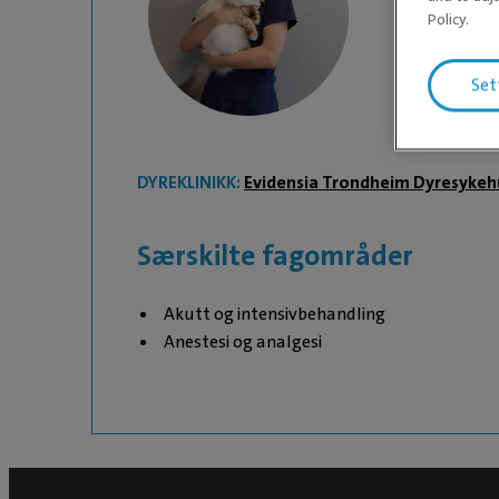
Idunn L
Policy.
Set
DYREKLINIKK:
Evidensia Trondheim Dyresykeh
Særskilte fagområder
Akutt og intensivbehandling
Anestesi og analgesi