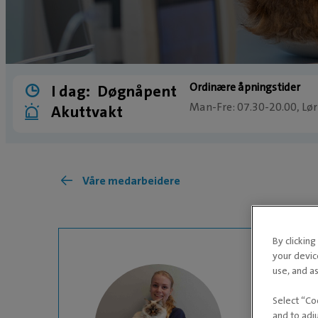
Ordinære åpningstider
I dag:
Døgnåpent
Man-Fre: 07.30-20.00, Lør
Akuttvakt
Akuttvakt
Butikken vår er åpen i ord
Våre medarbeidere
men er stengt på søndager
Ring
73 91 80 01
ved akut
By clickin
hos ditt kjæledyr.
your devic
use, and as
Select “Co
and to adj
DYREPLEIER