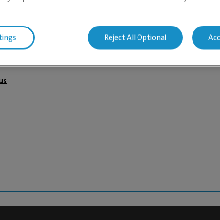
ier-Lundgren
tings
Reject All Optional
Acc
us