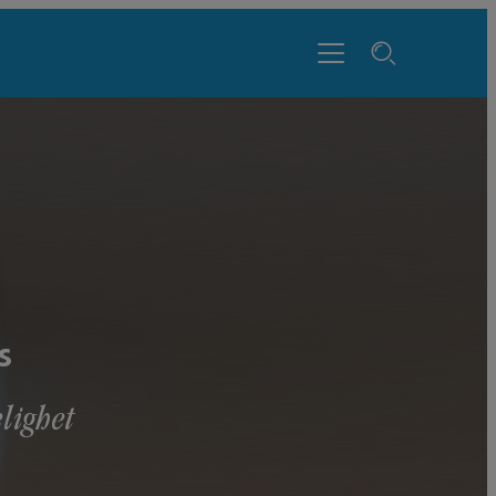
s
lighet