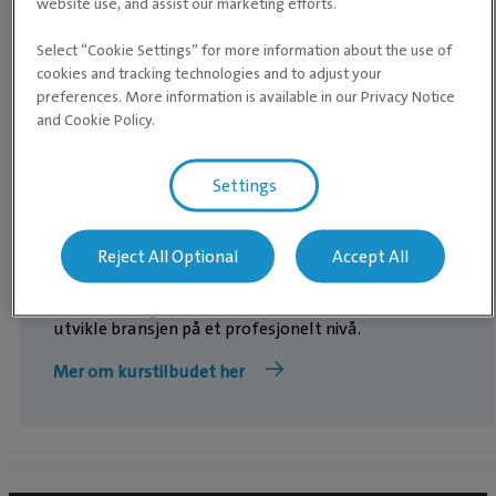
website use, and assist our marketing efforts.
Select “Cookie Settings” for more information about the use of
cookies and tracking technologies and to adjust your
preferences. More information is available in our Privacy Notice
and Cookie Policy.
Evidensia Academy
Når man jobber med et fagfelt som alltid er i
Settings
utvikling, er det avgjørende at våre veterinærer
kontinuerlig utvikler sin kunnskap og kompetanse.
Evidensias egen utdanningsinstitusjon, Evidensia
Reject All Optional
Accept All
Academy, tilbyr omfattende utdanning på alle
nivåer. Her er alle veterinærer og dyrepleiere
velkomne, også utenfor Evidensa. Slik bidrar vi til å
utvikle bransjen på et profesjonelt nivå.
Mer om kurstilbudet her