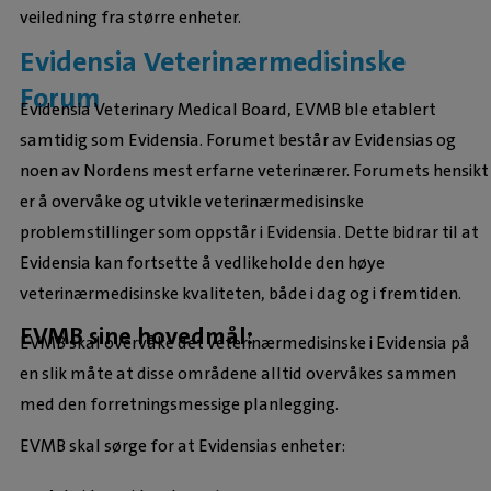
veiledning fra større enheter.
Evidensia Veterinærmedisinske
Forum
Evidensia Veterinary Medical Board, EVMB ble etablert
samtidig som Evidensia. Forumet består av Evidensias og
noen av Nordens mest erfarne veterinærer. Forumets hensikt
er å overvåke og utvikle veterinærmedisinske
problemstillinger som oppstår i Evidensia. Dette bidrar til at
Evidensia kan fortsette å vedlikeholde den høye
veterinærmedisinske kvaliteten, både i dag og i fremtiden.
EVMB sine hovedmål:
EVMB skal overvåke det veterinærmedisinske i Evidensia på
en slik måte at disse områdene alltid overvåkes sammen
med den forretningsmessige planlegging.
EVMB skal sørge for at Evidensias enheter: