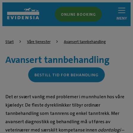
ONLINE BOOKING
MENY
Start
Våre tjenester
Avansert tannbehandling
Avansert tannbehandling
BESTILL TID FOR BEHANDLING
Det er svært vanlig med problemer i munnhulen hos våre
kjæledyr. De fleste dyreklinikker tilbyr ordinær
tannbehandling som tannrens og enkel tanntrekk. Mer
avansert diagnostikk og behandling må utføres av
veterinærer med særskilt kompetanse innen
odontologi
–