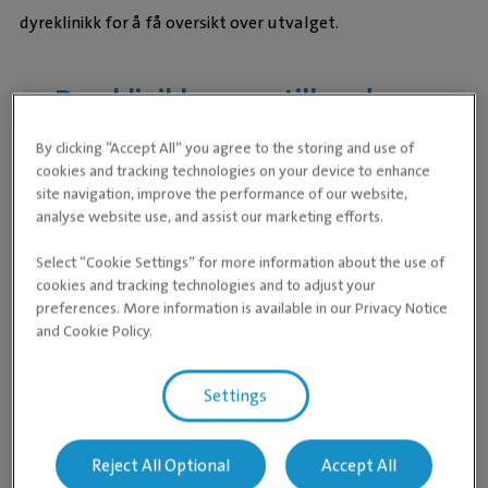
dyreklinikk for å få oversikt over utvalget.
Dyreklinikker som tilbyr denne
tjenesten
By clicking “Accept All” you agree to the storing and use of
cookies and tracking technologies on your device to enhance
site navigation, improve the performance of our website,
analyse website use, and assist our marketing efforts.
Select “Cookie Settings” for more information about the use of
cookies and tracking technologies and to adjust your
Vennligst vent mens vi laster inn våre dyreklinikker
preferences. More information is available in our Privacy Notice
and Cookie Policy.
Settings
Reject All Optional
Accept All