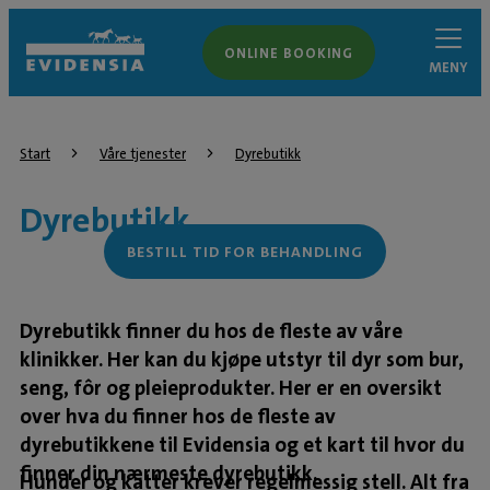
ONLINE BOOKING
MENY
Start
Våre tjenester
Dyrebutikk
Dyrebutikk
BESTILL TID FOR BEHANDLING
Dyrebutikk finner du hos de fleste av våre
klinikker. Her kan du kjøpe utstyr til dyr som bur,
seng, fôr og pleieprodukter. Her er en oversikt
over hva du finner hos de fleste av
dyrebutikkene til Evidensia og et kart til hvor du
finner din nærmeste dyrebutikk.
Hunder og katter krever regelmessig stell. Alt fra