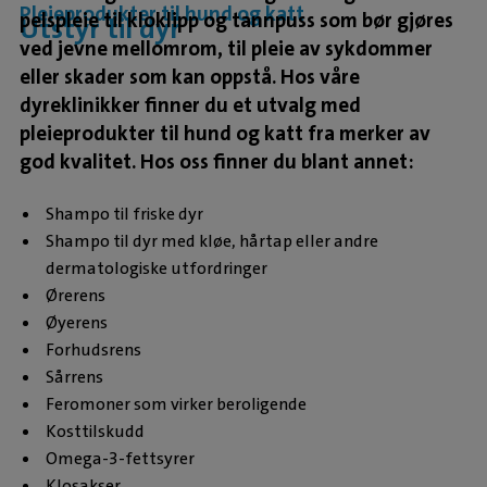
Pleieprodukter til hund og katt
pelspleie til kloklipp og tannpuss som bør gjøres
Utstyr til dyr
ved jevne mellomrom, til pleie av sykdommer
eller skader som kan oppstå. Hos våre
dyreklinikker finner du et utvalg med
pleieprodukter til hund og katt fra merker av
god kvalitet. Hos oss finner du blant annet:
Shampo til friske dyr
Shampo til dyr med kløe, hårtap eller andre
dermatologiske utfordringer
Ørerens
Øyerens
Forhudsrens
Sårrens
Feromoner som virker beroligende
Kosttilskudd
Omega-3-fettsyrer
Klosakser