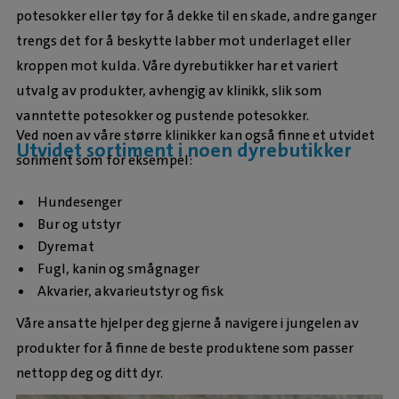
potesokker eller tøy for å dekke til en skade, andre ganger
trengs det for å beskytte labber mot underlaget eller
kroppen mot kulda. Våre dyrebutikker har et variert
utvalg av produkter, avhengig av klinikk, slik som
vanntette potesokker og pustende potesokker.
Ved noen av våre større klinikker kan også finne et utvidet
Utvidet sortiment i noen dyrebutikker
soriment som for eksempel:
Hundesenger
Bur og utstyr
Dyremat
Fugl, kanin og smågnager
Akvarier, akvarieutstyr og fisk
Våre ansatte hjelper deg gjerne å navigere i jungelen av
produkter for å finne de beste produktene som passer
nettopp deg og ditt dyr.