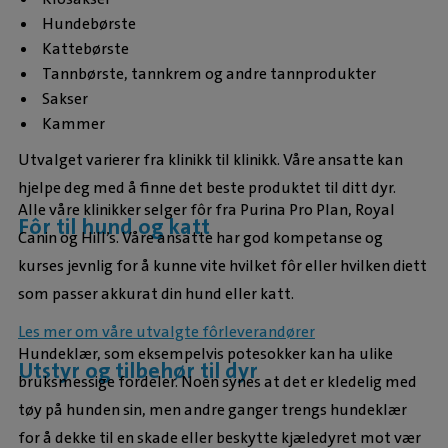
Hundebørste
Kattebørste
Tannbørste, tannkrem og andre tannprodukter
Sakser
Kammer
Utvalget varierer fra klinikk til klinikk. Våre ansatte kan
hjelpe deg med å finne det beste produktet til ditt dyr.
Alle våre klinikker selger fôr fra Purina Pro Plan, Royal
Fôr til hund og katt
Canin og Hill’s. Våre ansatte har god kompetanse og
kurses jevnlig for å kunne vite hvilket fôr eller hvilken diett
som passer akkurat din hund eller katt.
Les mer om våre utvalgte fôrleverandører
Hundeklær, som eksempelvis potesokker kan ha ulike
Utstyr og tilbehør til dyr
bruksmessige fordeler. Noen synes at det er kledelig med
tøy på hunden sin, men andre ganger trengs hundeklær
for å dekke til en skade eller beskytte kjæledyret mot vær