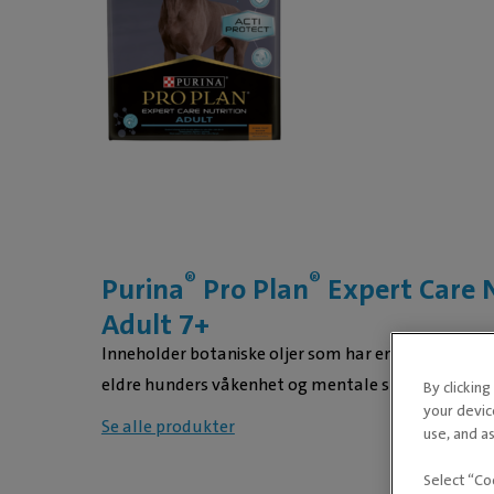
®
®
Purina
Pro Plan
Expert Care N
Adult 7+
Inneholder botaniske oljer som har en dokumenter
eldre hunders våkenhet og mentale skarphet.
By clickin
your devic
Se alle produkter
use, and as
Select “Co