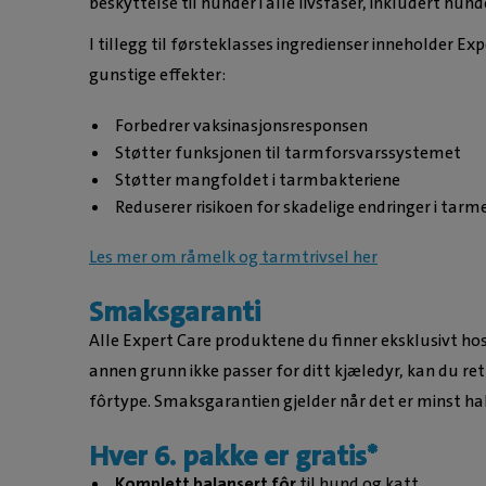
beskyttelse til hunder i alle livsfaser, inkludert h
I tillegg til førsteklasses ingredienser inneholder Ex
gunstige effekter:
Forbedrer vaksinasjonsresponsen
Støtter funksjonen til tarmforsvarssystemet
Støtter mangfoldet i tarmbakteriene
Reduserer risikoen for skadelige endringer i tar
Les mer om råmelk og tarmtrivsel her
Smaksgaranti
Alle Expert Care produktene du finner eksklusivt hos 
annen grunn ikke passer for ditt kjæledyr, kan du re
fôrtype. Smaksgarantien gjelder når det er minst ha
Hver 6. pakke er gratis*
Komplett balansert fôr
til hund og katt