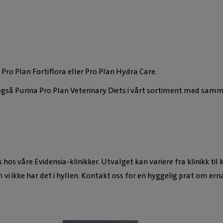
ke Pro Plan Fortiflora eller Pro Plan Hydra Care.
i også Purina Pro Plan Veterinary Diets i vårt sortiment med sam
os våre Evidensia-klinikker. Utvalget kan variere fra klinikk til kl
m vi ikke har det i hyllen. Kontakt oss for en hyggelig prat om ern