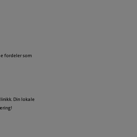
me fordeler som
inikk. Din lokale
æring!