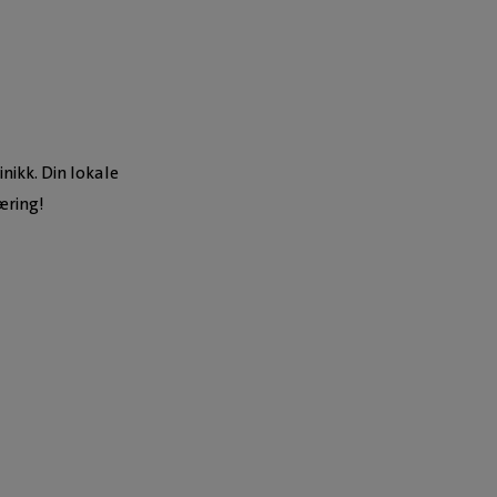
inikk. Din lokale
æring!