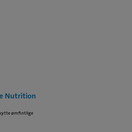
e Nutrition
skytte ømfintlige