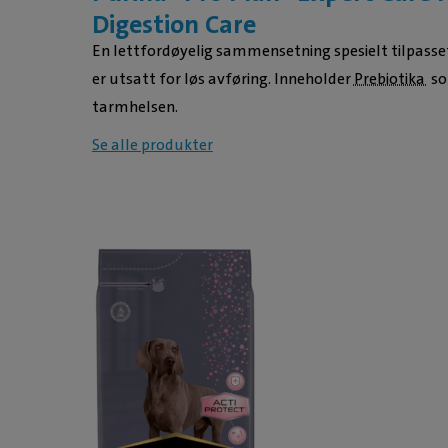
Digestion Care
En lettfordøyelig sammensetning spesielt tilpass
er utsatt for løs avføring. Inneholder
Prebiotika
so
tarmhelsen.
Se alle produkter