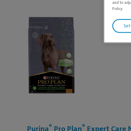
and to adj
Policy.
Set
®
®
Purina
Pro Plan
Expert Care N