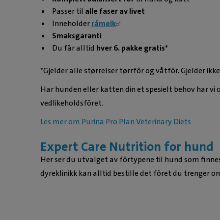
Passer til
alle faser av livet
Inneholder
råmelk
Smaksgaranti
Du får alltid
hver 6. pakke gratis*
*Gjelder alle størrelser tørrfôr og våtfôr. Gjelder ik
Har hunden eller katten din et spesielt behov har v
vedlikeholdsfôret.
Les mer om Purina Pro Plan Veterinary Diets
Expert Care Nutrition for hund
Her ser du utvalget av fôrtypene til hund som finnes h
dyreklinikk kan alltid bestille det fôret du trenger o