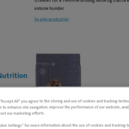
Utviklet for å fremme allsidig helse og støtte e
voksne hunder.
Se alle produkter
utrition
t effekt på
g “Accept All” you agree to the storing and use of cookies and tracking techn
e to enhance site navigation, improve the performance of our website, ana
sist our marketing efforts.
okie Settings” for more information about the use of cookies and tracking 