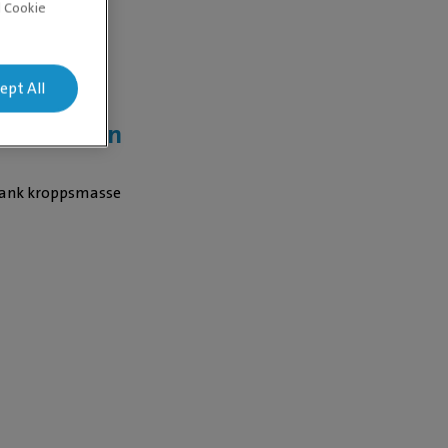
d Cookie
ept All
e Nutrition
slank kroppsmasse