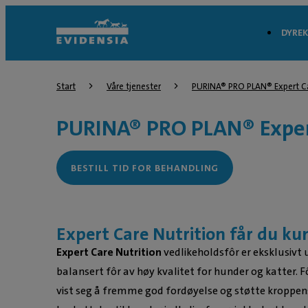
DYREK
Start
Våre tjenester
PURINA® PRO PLAN® Expert Ca
PURINA® PRO PLAN® Expert
BESTILL TID FOR BEHANDLING
Expert Care Nutrition får du ku
Expert Care Nutrition
vedlikeholdsfôr er eksklusivt 
balansert fôr av høy kvalitet for hunder og katter. F
vist seg å fremme god fordøyelse og støtte kroppens