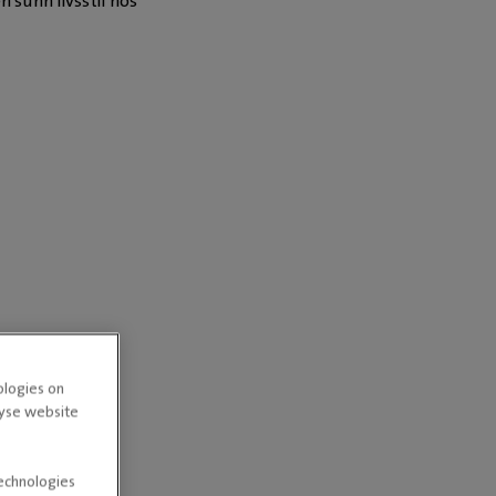
n sunn livsstil hos
ologies on
lyse website
technologies