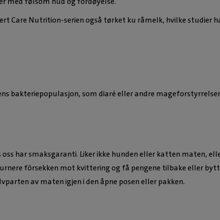
under med følsom hud og fordøyelse.
pert Care Nutrition-serien også tørket ku råmelk, hvilke studier ha
mens bakteriepopulasjon, som diaré eller andre mageforstyrrelse
oss har smaksgaranti. Liker ikke hunden eller katten maten, elle
turnere fôrsekken mot kvittering og få pengene tilbake eller bytt
lvparten av maten igjen i den åpne posen eller pakken.