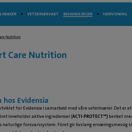
LINIKKER
VETERINÆRVAKT
BEHANDLINGER
HENVISNING
re Nutrition
 Care Nutrition
n hos Evidensia
utviklet for Evidensia i samarbeid med våre veterinærer. Det er 
ôret inneholder aktive ingredienser (
ACTI-PROTECT™)
beriket me
 naturlige forsvarssystem. Fôret gir livslang ernæringsmessig s