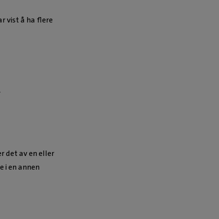
r vist å ha flere
r
r det av en eller
e i en annen