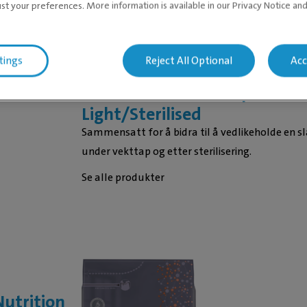
ust your preferences. More information is available in our Privacy Notice an
tings
Reject All Optional
Acc
®
®
Purina
Pro Plan
Expert Car
Light/Sterilised
Sammensatt for å bidra til å vedlikeholde en 
under vekttap og etter sterilisering.
Se alle produkter
utrition