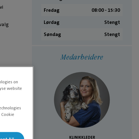
vi
Fredag
08:00 ­- 15:30
Lørdag
Stengt
valg
Søndag
Stengt
Medarbeidere
u
ologies on
lyse website
technologies
d Cookie
R
KLINIKKLEDER