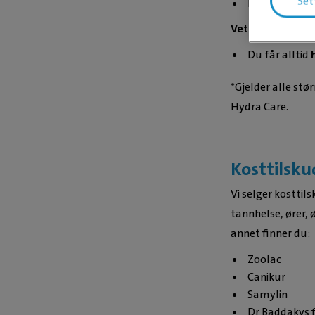
Set
Du får alltid
Veterinærdiette
Du får alltid
*Gjelder alle stør
Hydra Care.
Kosttilsku
Vi selger kosttil
tannhelse, ører, 
annet finner du:
Zoolac
Canikur
Samylin
Dr Baddakys f