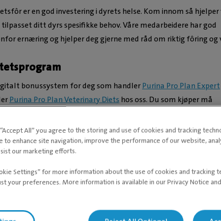
itetsfôr er en god investering i dyrets helse. Kom innom så hjelper 
r tilpasset ditt dyrs spesifikke behov. Våre medarbeidere har god
for ernæring og hjelper deg gjerne med råd om riktig fôring og 
litetsprogram
 digitalt bonussystem for deg som handler
Purina Pro Plan Expert
ler
Purina Pro Plan Veterinary Diets
hos oss. Du som kjøper må
s bruker i appen Bonuscard, og dine kjøp registreres hver gang d
ss.
g “Accept All” you agree to the storing and use of cookies and tracking techn
e to enhance site navigation, improve the performance of our website, ana
ansert fôr
til hund og katt
sist our marketing efforts.
 faser av livet
okie Settings” for more information about the use of cookies and tracking 
åmelk
ust your preferences. More information is available in our Privacy Notice an
i
VETERINÆ