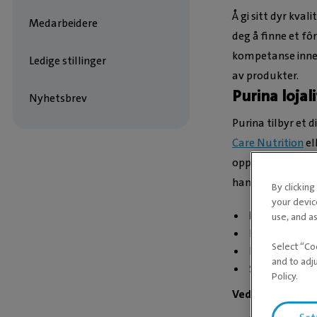
Å gi sitt dyr kval
Medarbeidere
deg å finne et fô
kompetanse innen
Ledige stillinger
av produkter.
Purina loja
Nyhetsbrev
Purina tilbyr et
Care Nutrition
el
opprette en grati
handler fôr hos o
By clickin
your devic
Komplett bal
use, and as
Passer til
alle
Select “Co
Inneholder
r
and to adj
Smaksgarant
Policy.
Vedlikeholdsfôr: