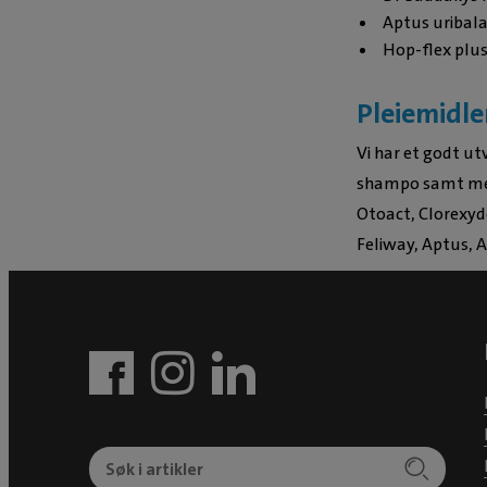
Aptus uribal
Hop-flex plus
Pleiemidle
Vi har et godt ut
shampo samt med
Otoact, Clorexyd
Feliway, Aptus, A