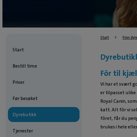
Start
Finn dyr
Start
Dyrebutikk
Bestill time
Fôr til kjæ
Priser
Vi har et svært g
er tilpasset ulike
Før besøket
Royal Canin, som
katt. Alt fôr vi s
Dyrebutikk
fôret, får du pen
brukes i hele elle
Tjenester