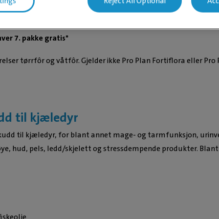
tings
Reject All Optional
Acc
hver 6. pakke gratis*
Ellen Mar
r:
Gustav
hver 7. pakke gratis*
relser tørrfôr og våtfôr. Gjelder ikke Pro Plan Fortiflora eller Pro
dd til kjæledyr
skudd til kjæledyr, for blant annet mage- og tarmfunksjon, urinve
øye, hud, pels, ledd/skjelett og stressdempende produkter. Blant
iskeolje