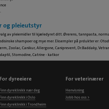
ance
.
r og pleieutstyr
valg av pleiemidler til kjæledyret ditt. Ørerens, tannpasta, norm
isinske shampoer og mye mer. Eksempler på prdukter er: Otod
erm, Zoolac, Canikur, Allergone, Caniprevent, Dr.Baddaky, Vetra
daptil, Stomodine, Catrine - katkor
For dyreeiere
For veterinærer
Finn dyreklinikk nær deg
Henvisning
Finn dyreklinikk i Oslo
Jobb hos oss >
Finn dyreklinikk i Trondheim