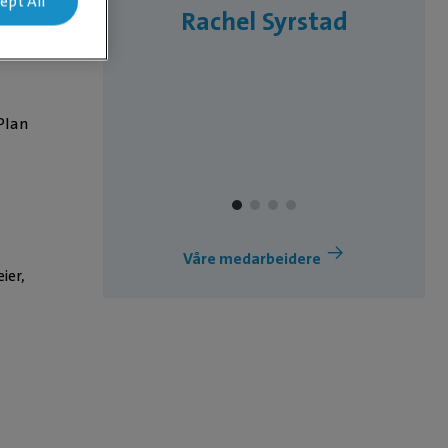
ept All
grete
Rachel Syrstad
sen
 Plan
Våre medarbeidere
ier,