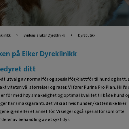
eklinikk
Evidensia Eiker Dyreklinikk
Dyrebutikk
en på Eiker Dyreklinikk
ledyret ditt
odt utvalg av normalfôr og spesialfór/diettfôr til hund og katt,
 aktivitetsnivå, størrelser og raser. Vi fører Purina Pro Plan, Hill's
 er fôr med høy smakelighet og optimal kvalitet til både hund o
elger har smaksgaranti, det vil si at hvis hunden/katten ikke liker
gene igjen eller et annet fôr. Vi selger også spesialfôr som ofte
r deler av behandling av et sykt dyr.