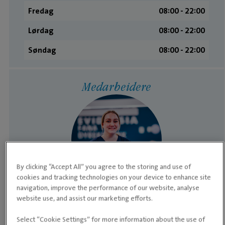
Fredag
08:00 ­- 22:00
Lørdag
08:00 ­- 22:00
Søndag
08:00 ­- 22:00
Medarbeidere
By clicking “Accept All” you agree to the storing and use of
cookies and tracking technologies on your device to enhance site
navigation, improve the performance of our website, analyse
website use, and assist our marketing efforts.
KLINIKKLEDER OG DYREPLEIER
Lisa Marie Nordbø
Select “Cookie Settings” for more information about the use of