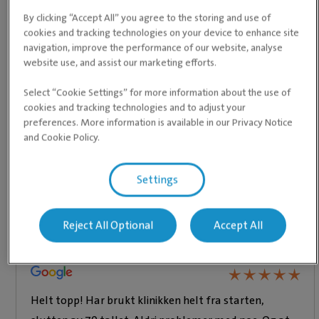
By clicking “Accept All” you agree to the storing and use of
cookies and tracking technologies on your device to enhance site
navigation, improve the performance of our website, analyse
website use, and assist our marketing efforts.
Select “Cookie Settings” for more information about the use of
cookies and tracking technologies and to adjust your
preferences. More information is available in our Privacy Notice
and Cookie Policy.
Våre medarbeidere
Settings
Reject All Optional
Accept All
Dette sier kundene
★
★
★
★
★
★
★
★
★
★
Helt topp! Har brukt klinikken helt fra starten,