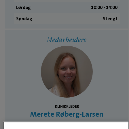
Lørdag
10:00 ­- 14:00
Søndag
Stengt
Medarbeidere
KLINIKKLEDER
Merete Røberg-Larsen