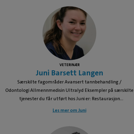
VETERINÆR
Juni Barsett Langen
Særskilte fagområder Avansert tannbehandling /
Odontologi Allmennmedisin Ultralyd Eksempler på særskilte
tjenester du får utført hos Juni er: Restaurasjon
Bittvurdering Tanncysteoperasjon Periodontalbehandling
Les mer om Juni
Oronasal fistel