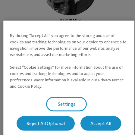
DYREPLEIER
Karoline Johannessen
By clicking “Accept All” you agree to the storing and use of
NCert, Etterutdanning NMBU 15 studiepoeng
cookies and tracking technologies on your device to enhance site
anestesi og smertelindring
navigation, improve the performance of our website, analyse
website use, and assist our marketing efforts.
Særskilte fagområder Anestesi og analgesi
Select “Cookie Settings” for more information about the use of
Les mer om Karoline
cookies and tracking technologies and to adjust your
preferences. More information is available in our Privacy Notice
and Cookie Policy.
Settings
Reject All Optional
Accept All