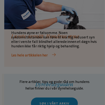
Hundens øyne er følsomme. Noen
I neste avsnitt: Hundens øyne
sykdomstilstander kan føre til kraftig redusert syn
eller i verste fall blindhet allerede innen et døgn hvis
hunden ikke får riktig hjelp og behandling.
Les hele artikkelen her
Flere artikler, tips og gode råd om hundens
Dyrehelseguiden
helse finner du i vår dyrehelseguide.
SØK I VÅRT ARKIV