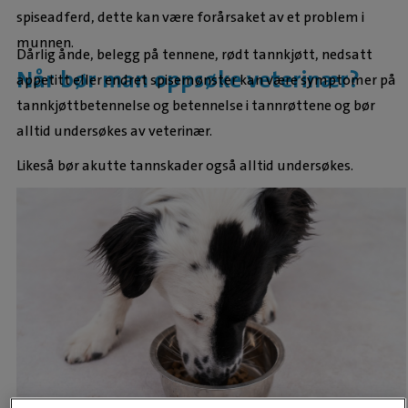
spiseadferd, dette kan være forårsaket av et problem i
munnen.
Dårlig ånde, belegg på tennene, rødt tannkjøtt, nedsatt
Når bør man oppsøke veterinær?
appetitt eller endret spisemønster kan være symptomer på
tannkjøttbetennelse og betennelse i tannrøttene og bør
alltid undersøkes av veterinær.
Likeså bør akutte tannskader også alltid undersøkes.