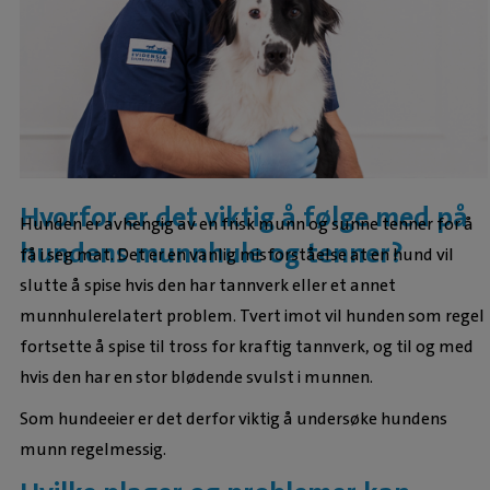
Hvorfor er det viktig å følge med på
Hunden er avhengig av en frisk munn og sunne tenner for å
hundens munnhule og tenner?
få i seg mat. Det er en vanlig misforståelse at en hund vil
slutte å spise hvis den har tannverk eller et annet
munnhulerelatert problem. Tvert imot vil hunden som regel
fortsette å spise til tross for kraftig tannverk, og til og med
hvis den har en stor blødende svulst i munnen.
Som hundeeier er det derfor viktig å undersøke hundens
munn regelmessig.