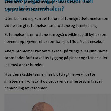
Hvilke plager og problemer kan
Akkurat som mennesker kan hunder utvikle både
oppstå i munnhulen?
plakkdannelse og tannstein.
Uten behandling kan dette føre til tannkjøttbetennelse som
videre kan gi betennelse i tannrøttene og tannløsning.
Betennelse i tannrøttene kan også utvikle seg til byller som
hovner opp i kjeven, eller som kan gi utflod fra et nesebor.
Andre problemer kan være skader på tunge eller kinn, samt
tannskader forårsaket av tygging på pinner og steiner, eller
lek med andre hunder.
Hvis den skadde tannen har blottlagt nerve vil dette
innebære en konstant og vedvarende smerte som krever
behandling av veterinær.