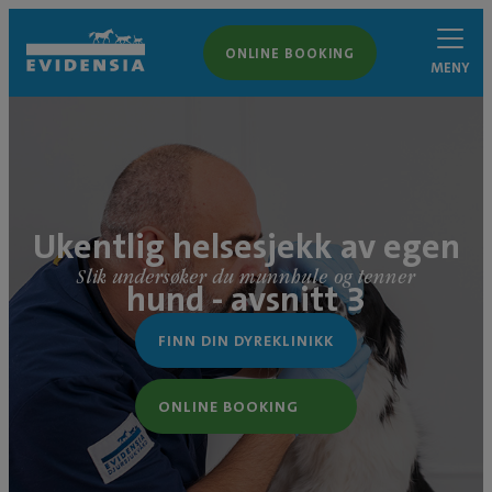
ONLINE BOOKING
MENY
Ukentlig helsesjekk av egen
Slik undersøker du munnhule og tenner
hund - avsnitt 3
FINN DIN DYREKLINIKK
ONLINE BOOKING