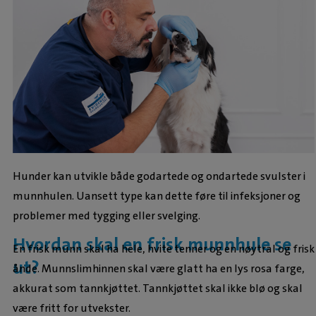
Hunder kan utvikle både godartede og ondartede svulster i
munnhulen. Uansett type kan dette føre til infeksjoner og
problemer med tygging eller svelging.
Hvordan skal en frisk munnhule se
En frisk munn skal ha hele, hvite tenner og en nøytral og frisk
ut?
ånde. Munnslimhinnen skal være glatt ha en lys rosa farge,
akkurat som tannkjøttet. Tannkjøttet skal ikke blø og skal
være fritt for utvekster.