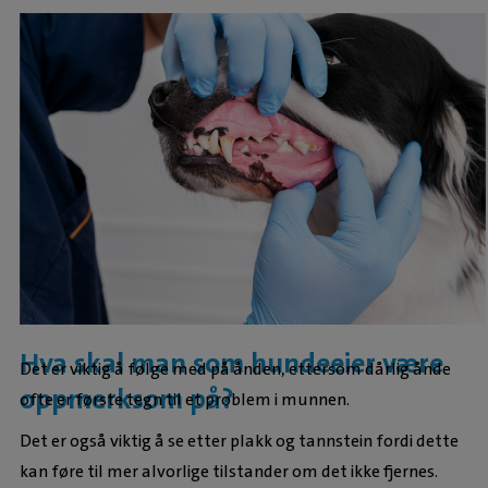
Hva skal man som hundeeier være
Det er viktig å følge med på ånden, ettersom dårlig ånde
oppmerksom på?
ofte er første tegn til et problem i munnen.
Det er også viktig å se etter plakk og tannstein fordi dette
kan føre til mer alvorlige tilstander om det ikke fjernes.