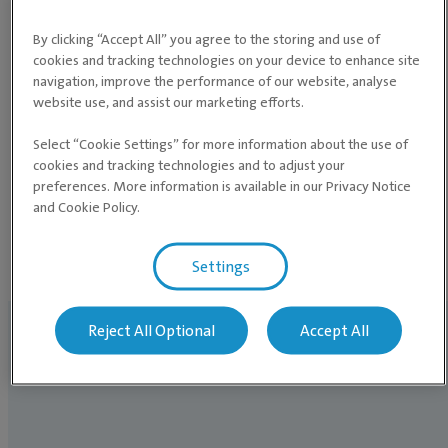
By clicking “Accept All” you agree to the storing and use of
Venn hunden din til håndtering og gjør det til en rutine å
cookies and tracking technologies on your device to enhance site
Oppsummering:
navigation, improve the performance of our website, analyse
undersøke hunden hver uke
website use, and assist our marketing efforts.
Vær oppmerksom på alle typer forandringer
Rådfør alltid veterinær hvis du oppdager noe som er
Select “Cookie Settings” for more information about the use of
annerledes eller ser ut til å plage hunden din.
cookies and tracking technologies and to adjust your
preferences. More information is available in our Privacy Notice
and Cookie Policy.
Hvis du vil lese mer om hundens tenner kan du delta på vår
tannskole for hunder.
Settings
Reject All Optional
Accept All