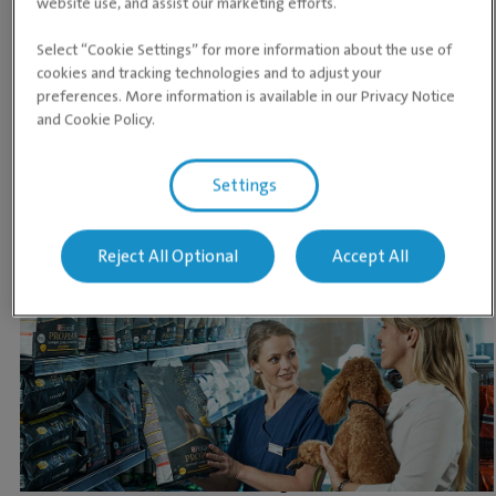
website use, and assist our marketing efforts.
Select “Cookie Settings” for more information about the use of
cookies and tracking technologies and to adjust your
preferences. More information is available in our Privacy Notice
Sunn vekt forebygger sykdom. Kom innom oss for å
and Cookie Policy.
sjekke om din hund har den ideelle vekten.
Gratis vektkontroll
Les mer om vekt
Settings
Reject All Optional
Accept All
Purina Pro Plan Expert Care Nutrition er et
vedlikeholdsfôr som KUN selges hos din lokale