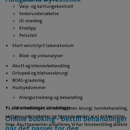
Valp- og kattungekontroll
Seniorundersøkelse
ID-merking
Kloklipp
Pelsstell
Stort velutstyrt laboratorium
Blod- og urinanalyser
Akutt og intensivbehandling
Ortopedi og bløtvevskirurgi
BOAS-gradering
Hudsykdommer
Allergiutredning og behandling
Indremedisinske utredninger
Til alle utredninger, konsultasjoner, kirurgi, tannbehandling,
røntgenundersøkelser og lignende ønsker vi at det bestilles
Online booking - bestill behandlinger
time. Akuttpasienter prioriteres. Vi har timebestilling direkte
når det passer for deg