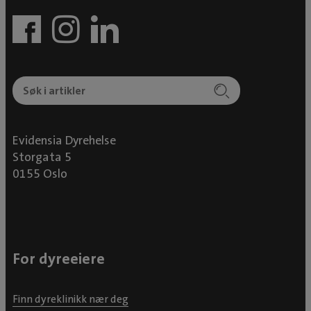
hadde det bra. Denne klinikken er det beste på hele
Karmøy. Har aldri hatt en dårlig opplevelse hos dere å
kommer med glede tilbake igjen.
Evidensia Dyrehelse
Storgata 5
0155 Oslo
For dyreeiere
Finn dyreklinikk nær deg