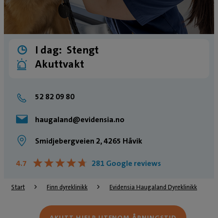
I dag:
Stengt
Akuttvakt
52 82 09 80
haugaland@evidensia.no
Smidjebergveien 2, 4265 Håvik
★
★
★
★
★
★
★
★
★
★
4.7
281 Google reviews
Start
Finn dyreklinikk
Evidensia Haugaland Dyreklinikk
AKUTT HJELP UTENOM ÅPNINGSTID