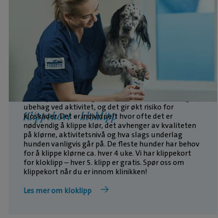
Regelmessig kloklipp er viktig for å bevare trivsel og
sunne poter. For lange klør kan føre til smerte og
ubehag ved aktivitet, og det gir økt risiko for
Klippekort - kloklipp
kloskader. Det er individuelt hvor ofte det er
nødvendig å klippe klør, det avhenger av kvaliteten
på klørne, aktivitetsnivå og hva slags underlag
hunden vanligvis går på. De fleste hunder har behov
for å klippe klørne ca. hver 4 uke. Vi har klippekort
for kloklipp – hver 5. klipp er gratis. Spør oss om
klippekort når du er innom klinikken!
Les mer om kloklipp