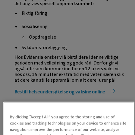
del ting vies spesiell oppmerksomhet:
Riktig fôring
Sosialisering
Oppdragelse
Sykdomsforebygging
Hos Evidensia ønsker vi å bistå dere i denne viktige
perioden med veiledning og gode råd. Derfor gir vi
også alle som kommer inn for en 12 ukers vaksine
hos oss, 15 minutter ekstra tid med veterinæren slik
at dere kan stille spørsmål om alt dere lurer på!
Bestill helseundersøkelse og vaksine online
By clicking “Accept All” you agree to the storing and use of
cookies and tracking technologies on your device to enhance site
navigation, improve the performance of our website, analyse