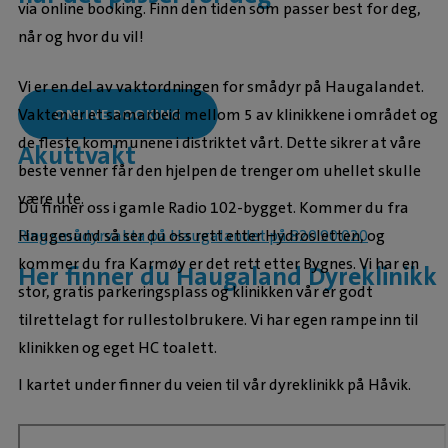
via online booking. Finn den tiden som passer best for deg,
når og hvor du vil!
Vi er en del av vaktordningen for smådyr på Haugalandet.
Vakten er et samarbeid mellom 5 av klinikkene i området og
ONLINE BOOKING
de fleste kommunene i distriktet vårt. Dette sikrer at våre
Akuttvakt
beste venner får den hjelpen de trenger om uhellet skulle
være ute.
Du finner oss i gamle Radio 102-bygget. Kommer du fra
Haugesund så ser du oss rett etter Hydrosletten, og
Ring smådyrvakta på Haugalandet på 820 90 020
kommer du fra Karmøy er det rett etter Bygnes. Vi har en
Her finner du Haugaland Dyreklinikk
stor, gratis parkeringsplass og klinikken vår er godt
tilrettelagt for rullestolbrukere. Vi har egen rampe inn til
klinikken og eget HC toalett.
I kartet under finner du veien til vår dyreklinikk på Håvik.