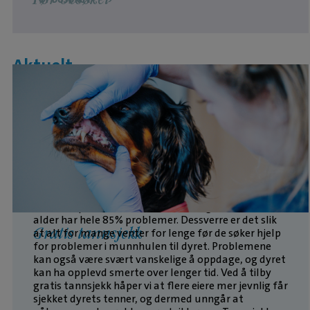
Aktuelt
Undersøkelser viser at ved 2 års alder har 70% av
hundene problemer i munnhulen, og ved tre års
alder har hele 85% problemer. Dessverre er det slik
Gratis tannsjekk
at alt for mange venter for lenge før de søker hjelp
for problemer i munnhulen til dyret. Problemene
kan også være svært vanskelige å oppdage, og dyret
kan ha opplevd smerte over lenger tid. Ved å tilby
gratis tannsjekk håper vi at flere eiere mer jevnlig får
sjekket dyrets tenner, og dermed unngår at