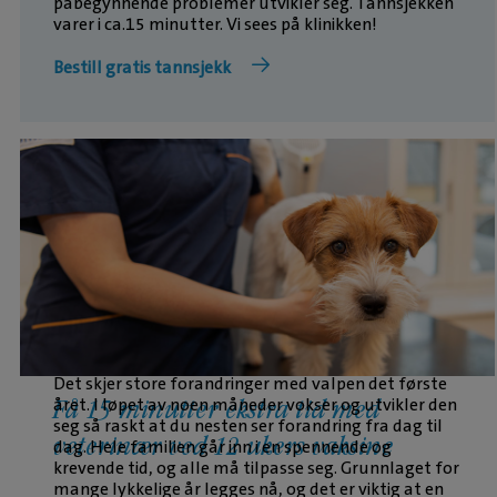
påbegynnende problemer utvikler seg. Tannsjekken
varer i ca.15 minutter. Vi sees på klinikken!
Bestill gratis tannsjekk
Det skjer store forandringer med valpen det første
året. I løpet av noen måneder vokser og utvikler den
Få 15 minutter ekstra tid med
seg så raskt at du nesten ser forandring fra dag til
veterinær ved 12 ukers vaksine
dag. Hele familien går inn i en spennende og
krevende tid, og alle må tilpasse seg. Grunnlaget for
mange lykkelige år legges nå, og det er viktig at en