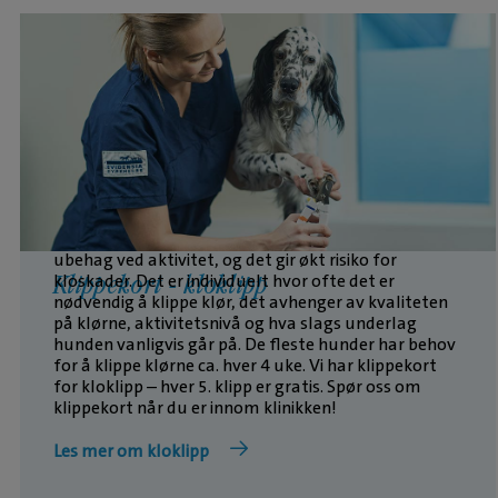
Regelmessig kloklipp er viktig for å bevare trivsel og
sunne poter. For lange klør kan føre til smerte og
ubehag ved aktivitet, og det gir økt risiko for
kloskader. Det er individuelt hvor ofte det er
Klippekort - kloklipp
nødvendig å klippe klør, det avhenger av kvaliteten
på klørne, aktivitetsnivå og hva slags underlag
hunden vanligvis går på. De fleste hunder har behov
for å klippe klørne ca. hver 4 uke. Vi har klippekort
for kloklipp – hver 5. klipp er gratis. Spør oss om
klippekort når du er innom klinikken!
Les mer om kloklipp