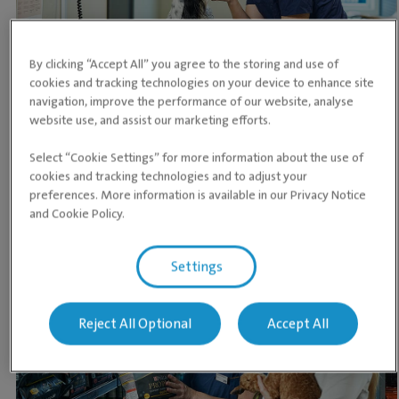
By clicking “Accept All” you agree to the storing and use of
cookies and tracking technologies on your device to enhance site
navigation, improve the performance of our website, analyse
Sunn vekt forebygger sykdom. Kom innom oss for å
website use, and assist our marketing efforts.
sjekke om din hund har den ideelle vekten.
Select “Cookie Settings” for more information about the use of
Les mer om vekt
Gratis vektkontroll
cookies and tracking technologies and to adjust your
preferences. More information is available in our Privacy Notice
and Cookie Policy.
Settings
Reject All Optional
Accept All
Purina Pro Plan Expert Care Nutrition er et