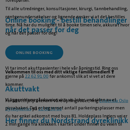
forespørsel.
Til alle utredninger, konsultasjoner, kirurgi, tannbehandling,
røntgenundersøkelser og lignende ønsker vi at det bestilles
Online booking - bestill behandlinger
time. Nå har du mulighet til å booke timen selv, akkurat hvor
når det passer for deg
og når det passer for deg!
ONLINE BOOKING
Vi tar imot akuttpasienter i hele vår åpningstid. Ring oss
Velkommen til oss med ditt viktige familiemedlem ❣️
gjerne på
22 62 91 00
før ankomst slik at vi vet at dere
kommer.
Akuttvakt
Vi ligger i Herregårdsveien vis a vis Joker, ved siden av et
For akutthjelp utenom våre åpningstider, ring
Evidensia Oslo
pizzabakeri. Det er begrenset antall parkeringsplasser men
Dyresykehus
på
22 68 35 00
du har enkel adkomst med buss 81. Holdeplass Ingiers vei er
Her finner du Nordstrand dyreklinikk
2 min gange fra klinikken. I kartet under finner du veien til