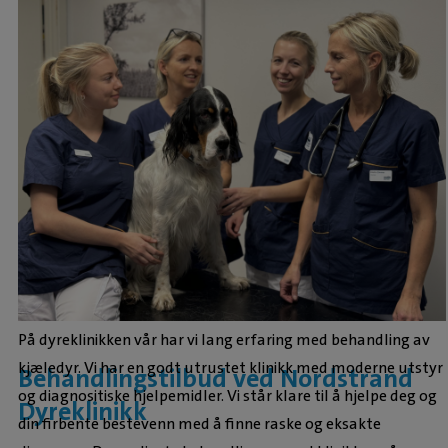
På dyreklinikken vår har vi lang erfaring med behandling av
kjæledyr. Vi har en godt utrustet klinikk med moderne utstyr
Behandlingstilbud ved Nordstrand
og diagnositiske hjelpemidler. Vi står klare til å hjelpe deg og
Dyreklinikk
din firbente bestevenn med å finne raske og eksakte