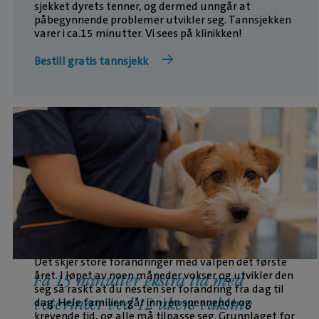
sjekket dyrets tenner, og dermed unngår at
påbegynnende problemer utvikler seg. Tannsjekken
varer i ca.15 minutter. Vi sees på klinikken!
Bestill gratis tannsjekk
Det skjer store forandringer med valpen det første
året. I løpet av noen måneder vokser og utvikler den
Få 15 minutter ekstra tid med
seg så raskt at du nesten ser forandring fra dag til
dag. Hele familien går inn i en spennende og
veterinær ved 12 ukers vaksine
krevende tid, og alle må tilpasse seg. Grunnlaget for