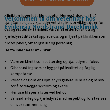
Nordstrand Dyreklinikk ble etablert september 2002.
Klinikken ligger lett tilgjengelig i Herregårdsveien 1 på
Velkommen til din veterinær hos
Ljan. Som eiere av kjæledyr vet vi selv hvor viktige de er for
Evidensia Nordstrand Dyreklinikk
oss og resten av familien. Vårt mål er derfor at du og
kjæledyret ditt skal oppleve oss og miljøet på klinikken som
profesjonelt, omsorgsfult og personlig.
Dette innebærer at vi skal:
Være en klinikk som setter deg og kjæledyret i fokus
Gi behandling som er bygget på kvalitet og faglig
kompetanse
Veilede deg om ditt kjæledyrs generelle helse og behov
for å forebygge sykdom og skade
Henvise til spesialister ved behov
Behandle deg og kjæledyret med respekt og forståelse i
enhver sammenheng