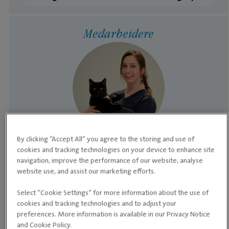
Medarbeidere
By clicking “Accept All” you agree to the storing and use of
cookies and tracking technologies on your device to enhance site
KLINIKKLEDER OG AUTORISERT DYREPLEIER
Camilla Falck
navigation, improve the performance of our website, analyse
website use, and assist our marketing efforts.
Etterutdanning NMBU 15 studiepoeng
anestesi og smertelindring
Select “Cookie Settings” for more information about the use of
cookies and tracking technologies and to adjust your
,
Særskilte fagområder Anestesi og analgesi
preferences. More information is available in our Privacy Notice
and Cookie Policy.