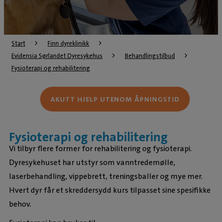
Start
Finn dyreklinikk
Evidensia Sørlandet Dyresykehus
Behandlingstilbud
Fysioterapi og rehabilitering
AKUTT HJELP UTENOM ÅPNINGSTID
Fysioterapi og rehabilitering
Vi tilbyr flere former for rehabilitering og fysioterapi.
Dyresykehuset har utstyr som vanntredemølle,
laserbehandling, vippebrett, treningsballer og mye mer.
Hvert dyr får et skreddersydd kurs tilpasset sine spesifikke
behov.