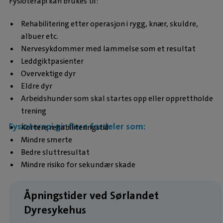
Fysioterapi kan brukes til:
Rehabilitering etter operasjon i rygg, knær, skuldre,
albuer etc.
Nervesykdommer med lammelse som et resultat
Leddgiktpasienter
Overvektige dyr
Eldre dyr
Arbeidshunder som skal startes opp eller opprettholde
trening
Fysioterapi gir flere fordeler som:
Kortere rehabiliteringstid
Mindre smerte
Bedre sluttresultat
Mindre risiko for sekundær skade
Åpningstider ved Sørlandet
Dyresykehus