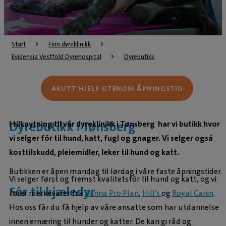
Start
Finn dyreklinikk
Evidensia Vestfold Dyrehospital
Dyrebutikk
AKUTT HJELP UTENOM ÅPNINGSTID
Dyrebutikk i Tønsberg
I tilknytning til vår dyreklinikk i Tønsberg har vi butikk hvor
vi selger fôr til hund, katt, fugl og gnager. Vi selger også
kosttilskudd, pleiemidler, leker til hund og katt.
Butikken er åpen mandag til lørdag i våre faste åpningstider.
Vi selger først og fremst kvalitetsfôr til hund og katt, og vi
Fôr til kjæledyr
fører merkevarer fra
Purina Pro Plan
,
Hill’s
og
Royal Canin
.
Hos oss får du få hjelp av våre ansatte som har utdannelse
innen ernæring til hunder og katter. De kan gi råd og