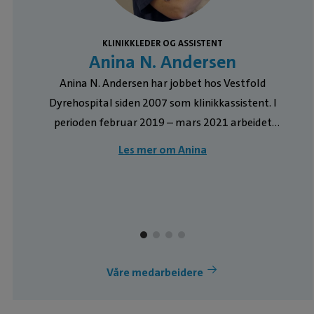
KLINIKKLEDER OG ASSISTENT
Anina N. Andersen
U
Anina N. Andersen har jobbet hos Vestfold
Dyrehospital siden 2007 som klinikkassistent. I
perioden februar 2019 – mars 2021 arbeidet
n
hun i vikariat som klinikkleder. Etter mange år
Les mer om Anina
t
på klinikken kan Anina litt om alt, og har svar og
løsninger på det meste innen klinikken. Anina
har deltatt på flere ernæringskurs gjennom
årene og har bred kunnskap om fôr og
ernæring. I tillegg til interessen for ernæring
liker hun å hjelpe våre kunder i resepsjonen og
Våre medarbeidere
butikken. I det kliniske arbeidet med våre
pasienter liker Anina spesielt godt å bistå