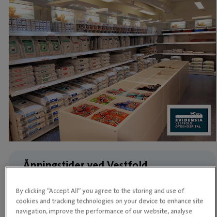
Åpningstider ved Vestfold
Dyrehospital
By clicking “Accept All” you agree to the storing and use of
Akutte pasienter prioriteres i åpningstiden.
cookies and tracking technologies on your device to enhance site
Akuttvakt også søndag fra 09:00 - 16:30
navigation, improve the performance of our website, analyse