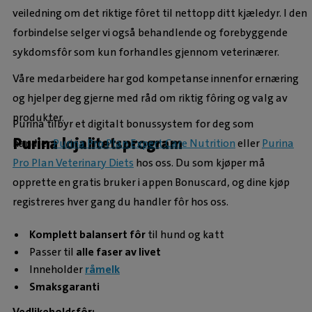
veiledning om det riktige fôret til nettopp ditt kjæledyr. I den
forbindelse selger vi også behandlende og forebyggende
sykdomsfôr som kun forhandles gjennom veterinærer.
Våre medarbeidere har god kompetanse innenfor ernæring
og hjelper deg gjerne med råd om riktig fôring og valg av
produkter.
Purina tilbyr et digitalt bonussystem for deg som
Purina lojalitetsprogram
handler
Purina Pro Plan Expert Care Nutrition
eller
Purina
Pro Plan Veterinary Diets
hos oss. Du som kjøper må
opprette en gratis bruker i appen Bonuscard, og dine kjøp
registreres hver gang du handler fôr hos oss.
Komplett balansert fôr
til hund og katt
Passer til
alle faser av livet
Inneholder
råmelk
Smaksgaranti
Vedlikeholdsfôr: