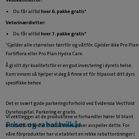
Du får alltid
hver 6. pakke gratis*
Veterinærdietter:
Du får alltid
hver 7. pakke gratis*
*Gjelder alle størrelser tørrfôr og våtfôr. Gjelder ikke Pro Plan
Fortiflora eller Pro Plan Hydra Care.
Å gi sitt dyr kvalitetsfôr er en god investering i dyrets helse.
Kom innom så hjelper vi deg å finne et fôr tilpasset ditt dyrs
spesifikke behov.
Det er svært gode parkeringsforhold ved Evidensia Vestfold
Dyrehospital. Parkering er gratis.
Vi vektlegger at de produktene vi forhandler hører til blant
Priser og rabattvilkår
de absolutt beste. Produktenes priser avspeiler dette. For
våre fôrprodukter har vi etablert en rekke rabattordninger i