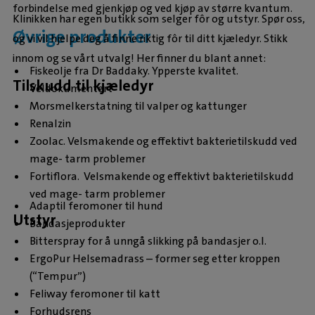
forbindelse med gjenkjøp og ved kjøp av større kvantum.
Klinikken har egen butikk som selger fôr og utstyr. Spør oss,
Øvrige produkter
og vi vil hjelpe deg å finne riktig fôr til ditt kjæledyr. Stikk
innom og se vårt utvalg! Her finner du blant annet:
Fiskeolje fra Dr Baddaky. Ypperste kvalitet.
Tilskudd til kjæledyr
Veldokumentert
Morsmelkerstatning til valper og kattunger
Renalzin
Zoolac. Velsmakende og effektivt bakterietilskudd ved
mage- tarm problemer
Fortiflora. Velsmakende og effektivt bakterietilskudd
ved mage- tarm problemer
Adaptil feromoner til hund
Utstyr
Bandasjeprodukter
Bitterspray for å unngå slikking på bandasjer o.l.
ErgoPur Helsemadrass – former seg etter kroppen
(“Tempur”)
Feliway feromoner til katt
Forhudsrens