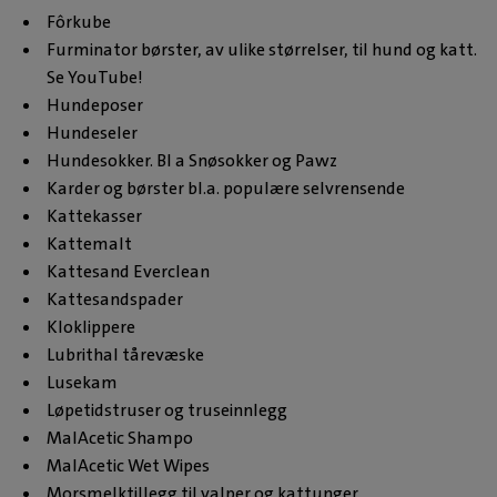
Fôrkube
Furminator børster, av ulike størrelser, til hund og katt.
Se YouTube!
Hundeposer
Hundeseler
Hundesokker. Bl a Snøsokker og Pawz
Karder og børster bl.a. populære selvrensende
Kattekasser
Kattemalt
Kattesand Everclean
Kattesandspader
Kloklippere
Lubrithal tårevæske
Lusekam
Løpetidstruser og truseinnlegg
MalAcetic Shampo
MalAcetic Wet Wipes
Morsmelktillegg til valper og kattunger