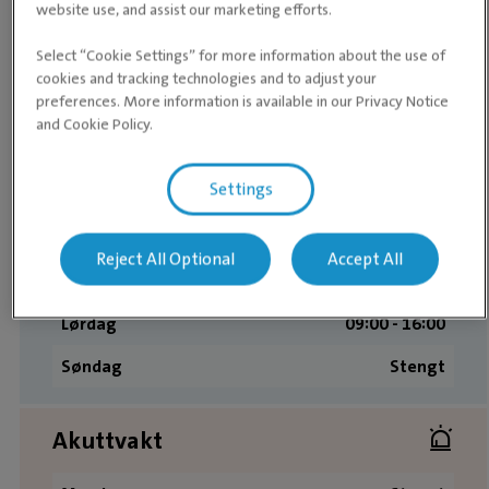
website use, and assist our marketing efforts.
Åpningstider
Select “Cookie Settings” for more information about the use of
cookies and tracking technologies and to adjust your
preferences. More information is available in our Privacy Notice
Mandag
08:00 ­- 18:00
and Cookie Policy.
Tirsdag
08:00 ­- 18:00
Settings
Onsdag
08:00 ­- 18:00
Torsdag
08:00 ­- 18:00
Reject All Optional
Accept All
Fredag
08:00 ­- 18:00
Lørdag
09:00 ­- 16:00
Søndag
Stengt
Akuttvakt