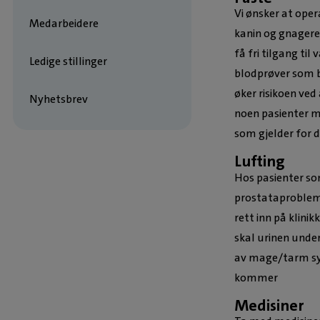
Vi ønsker at oper
Medarbeidere
kanin og gnagere 
få fri tilgang ti
Ledige stillinger
blodprøver som bl
øker risikoen ve
Nyhetsbrev
noen pasienter m
som gjelder for di
Lufting
Hos pasienter som
prostataproblemer
rett inn på klinik
skal urinen unde
av mage/tarm syk
kommer
Medisiner