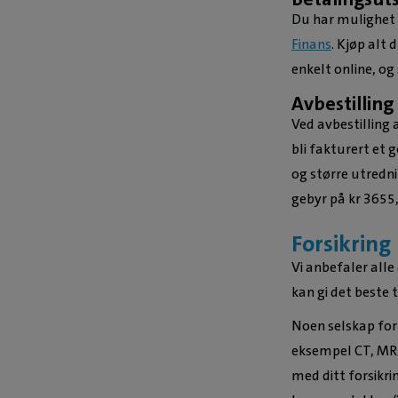
Du har mulighet 
Finans
. Kjøp alt
enkelt online, og
Avbestilling
Ved avbestilling 
bli fakturert et 
og større utredni
gebyr på kr 3655,
Forsikring
Vi anbefaler alle
kan gi det beste t
Noen selskap for
eksempel CT, MRI
med ditt forsikri