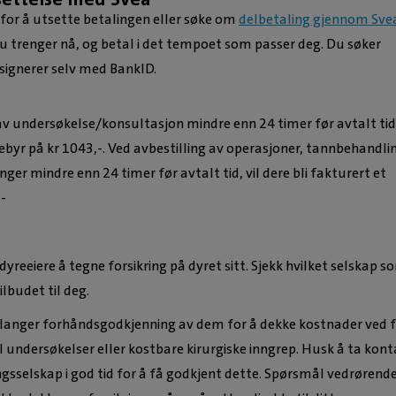
for å utsette betalingen eller søke om
delbetaling gjennom Sve
 du trenger nå, og betal i det tempoet som passer deg. Du søker
 signerer selv med BankID.
av undersøkelse/konsultasjon mindre enn 24 timer før avtalt tid,
gebyr på kr 1043,-. Ved avbestilling av operasjoner, tannbehandli
nger mindre enn 24 timer før avtalt tid, vil dere bli fakturert et
-
 dyreeiere å tegne forsikring på dyret sitt. Sjekk hvilket selskap s
ilbudet til deg.
langer forhåndsgodkjenning av dem for å dekke kostnader ved 
 undersøkelser eller kostbare kirurgiske inngrep. Husk å ta kont
ngsselskap i god tid for å få godkjent dette. Spørsmål vedrørend