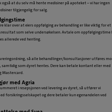
k også at du selv må hente medisiner på apoteket – vi har ingen
isiner tilgjengelig for salg.
lgingstime
re klar over at eiers oppfølging av behandling er like viktig for et
resultat som selve undersøkelsen. Avtale om oppfølgingstime
es allerede ved henting.
tureringordning, så alle behandlinger/konsultasjoner utføres mo
, samtidig som dyret hentes. Dere kan betale kontant eller med
g Mastercard.
jør med Agria
ummeret i resepsjonen ved levering av dyret, så utfører vi
ed forsikringsselskapet og dere betaler kun egenandelen ved
settelse med Svea