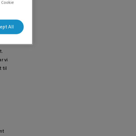
d Cookie
på bordet.
tte stedet.
ept All
t.
r vi
 til
nt