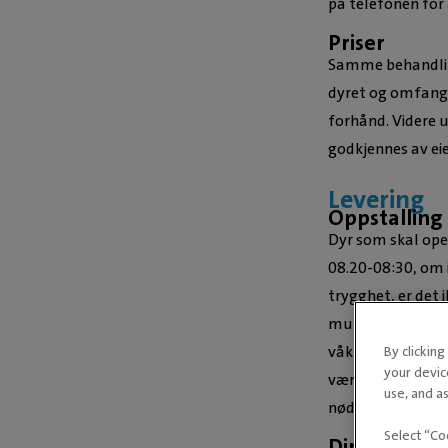
på telefonen for 
Priser
Samme behandling
dyret og omfanget
forhånd. Videre u
godkjennes av eie
Levering
Oppstalling
Dyr som skal oper
08.20-08:30, om i
trygghet, er det 
muligheten til å 
våkne i rolige om
By clickin
your devic
være mye bakteri
use, and as
nødvendig.
Select “Co
Direkteoppg