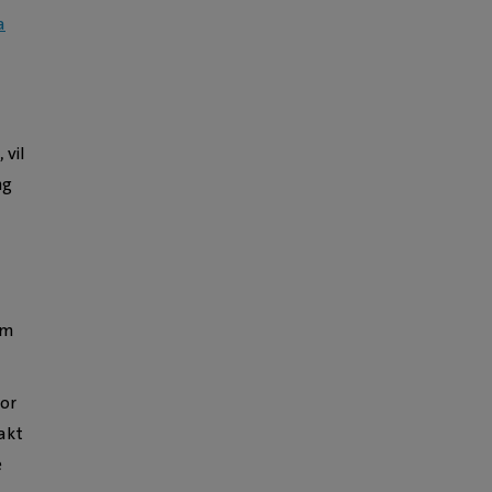
a
 vil
ng
om
for
akt
e