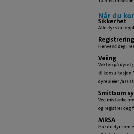
Ta med medisiner
Når du k
Sikkerhet
Alle dyr skal oppb
Registrering
Henvend deg i re
Veiing
Vekten på dyret g
til konsultasjon.
dyrepleier /assist
Smittsom s
Ved mistanke om 
og registrer deg 
MRSA
Har du dyr som e