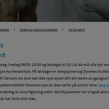
eklinikk
Evidensia Volvat Dyreklinikk
Før besøket
et
st
dag-fredag 08.00-19.00 og lørdager kl 10-14, da må alle dyr s
sjon ha timeavtale. På lørdager er resepsjonen og Dyrenes butikk
.00. Dersom du som eier ikke syns dyret ditt blir bedre av igangsat
 sykdomsbildet forverres kan du ikke vente på avtalt time.
Ring o
 vurdering av alvorlighetsgraden. Akuttpasienter tar vi også selvs
e har time eller ikke.