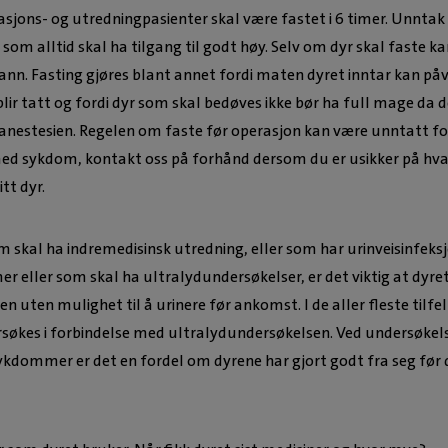
asjons- og utredningpasienter skal være fastet i 6 timer. Unntak
som alltid skal ha tilgang til godt høy. Selv om dyr skal faste ka
l vann. Fasting gjøres blant annet fordi maten dyret inntar kan påv
ir tatt og fordi dyr som skal bedøves ikke bør ha full mage da d
d anestesien. Regelen om faste før operasjon kan være unntatt fo
ed sykdom, kontakt oss på forhånd dersom du er usikker på hv
tt dyr.
 skal ha indremedisinsk utredning, eller som har urinveisinfeksj
 eller som skal ha ultralydundersøkelser, er det viktig at dyret
ken uten mulighet til å urinere før ankomst. I de aller fleste tilfel
rsøkes i forbindelse med ultralydundersøkelsen. Ved undersøkel
dommer er det en fordel om dyrene har gjort godt fra seg før 