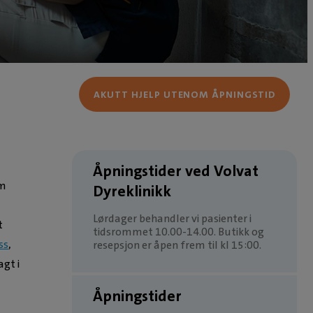
AKUTT HJELP UTENOM ÅPNINGSTID
Åpningstider ved Volvat
om
Dyreklinikk
Lørdager behandler vi pasienter i
t
tidsrommet 10.00-14.00. Butikk og
ss
,
resepsjon er åpen frem til kl 15:00.
agt i
Åpningstider