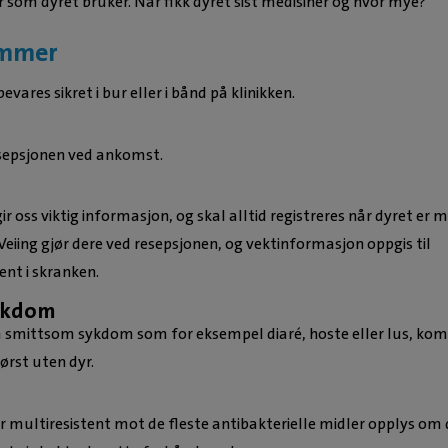
 som dyret bruker. Når fikk dyret sist medisiner og hvor mye?
ommer
evares sikret i bur eller i bånd på klinikken.
VETERINÆR OG FAGA
ODONTOLO
sepsjonen ved ankomst.
Linn Lu
Linn ble uteksam
ir oss viktig informasjon, og skal alltid registreres når dyret er 
Stiftung Tierär
 Veiing gjør dere ved resepsjonen, og vektinformasjon oppgis til
Hochschule Hannove
ent i skranken.
i 2012, og hun job
Les mer om 
smådyrklinikk i Tys
ykdom
kom hjem til Norge 
smittsom sykdom som for eksempel diaré, hoste eller lus, kom
tilhørte Evidensias
først uten dyr.
Nannestad, før vi
kunne inkludere h
r multiresistent mot de fleste antibakterielle midler opplys om 
team i slutten av 2