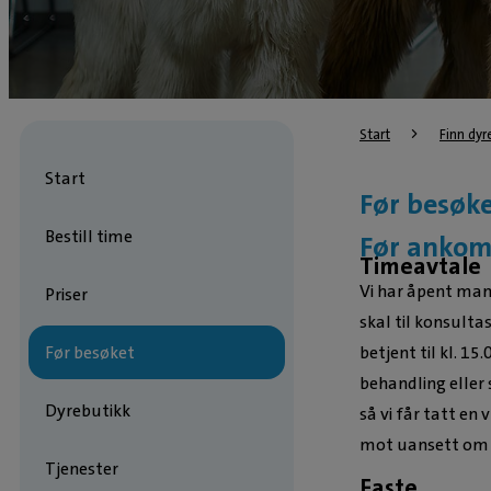
Start
Finn dyr
Start
Før besøk
Bestill time
Før ankom
Timeavtale
Vi har åpent man
Priser
skal til konsulta
betjent til kl. 15
Før besøket
behandling eller
Dyrebutikk
så vi får tatt en
mot uansett om d
Tjenester
Faste