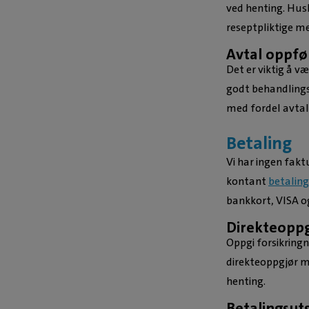
ved henting. Hus
reseptpliktige med
Avtal oppfø
Det er viktig å væ
godt behandlings
med fordel avtal
Betaling
Vi har ingen fak
kontant
betaling
bankkort, VISA o
Direkteoppg
Oppgi forsikringn
direkteoppgjør m
henting.
Betalingsut