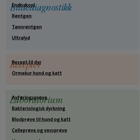
Endoskopi
Bildediagnostikk
Røntgen
Tannrøntgen
Ultralyd
Resept til dyr
Resepter
Ormekur hund og katt
Avføringsprøve
Laboratorium
Bakteriologisk dyrkning
Blodprøve til hund og katt
Celleprøve og vevsprøve