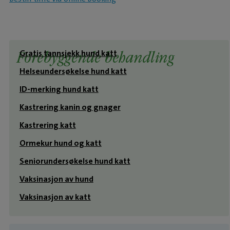
Gratis tannsjekk hund katt
Forebyggende behandling
Helseundersøkelse hund katt
ID-merking hund katt
Kastrering kanin og gnager
Kastrering katt
Ormekur hund og katt
Seniorundersøkelse hund katt
Vaksinasjon av hund
Vaksinasjon av katt