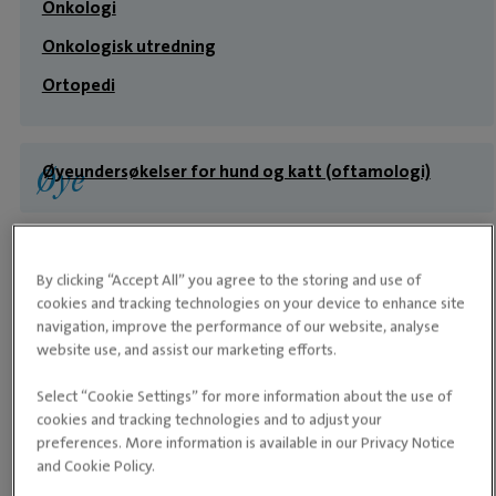
Onkologi
Onkologisk utredning
Ortopedi
Øyeundersøkelser for hund og katt (oftamologi)
Øye
Dyrebutikk
Dyrebutikk
By clicking “Accept All” you agree to the storing and use of
Dyrefôr til hund og katt
cookies and tracking technologies on your device to enhance site
navigation, improve the performance of our website, analyse
PURINA® PRO PLAN® Expert Care Nutrition
website use, and assist our marketing efforts.
PURINA® PRO PLAN® Veterinærdietter
Select “Cookie Settings” for more information about the use of
cookies and tracking technologies and to adjust your
preferences. More information is available in our Privacy Notice
Åpningstider ved Volvat Dyreklinikk
and Cookie Policy.