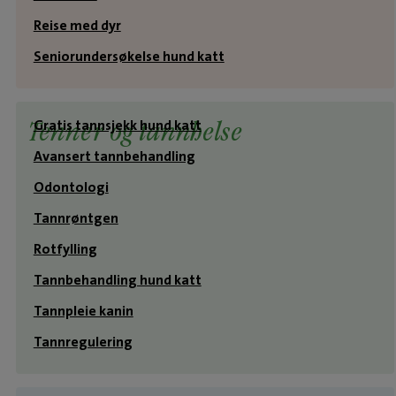
Reise med dyr
Seniorundersøkelse hund katt
Gratis tannsjekk hund katt
Tenner og tannhelse
Avansert tannbehandling
Odontologi
Tannrøntgen
Rotfylling
Tannbehandling hund katt
Tannpleie kanin
Tannregulering