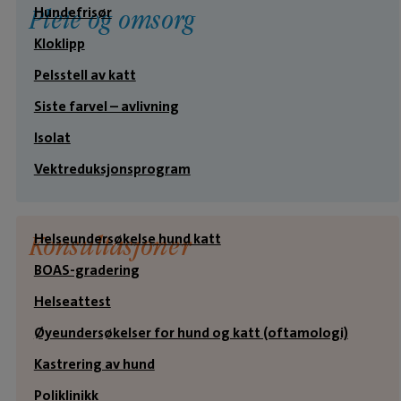
Hundefrisør
Pleie og omsorg
Kloklipp
Pelsstell av katt
Siste farvel – avlivning
Isolat
Vektreduksjonsprogram
Helseundersøkelse hund katt
Konsultasjoner
BOAS-gradering
Helseattest
Øyeundersøkelser for hund og katt (oftamologi)
Kastrering av hund
Poliklinikk