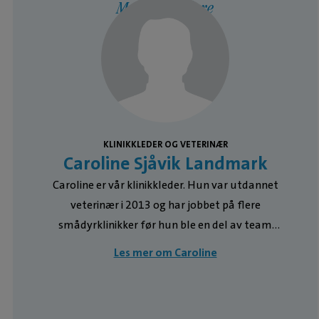
Medarbeidere
KLINIKKLEDER OG VETERINÆR
Caroline Sjåvik Landmark
e
Caroline er vår klinikkleder. Hun var utdannet
n
veterinær i 2013 og har jobbet på flere
smådyrklinikker før hun ble en del av team
Volvat i 2018. Spesielle interesseområder
Les mer om Caroline
innenfor veterinærmedisin er indremedisin og
dermatologi og hun har flere kurs innen dette
feltene. Caroline er omsorgsfull og nøyaktig i