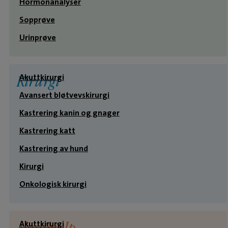
Hormonanalyser
Sopprøve
Urinprøve
Akuttkirurgi
Kirurgi
Avansert bløtvevskirurgi
Kastrering kanin og gnager
Kastrering katt
Kastrering av hund
Kirurgi
Onkologisk kirurgi
Akuttkirurgi