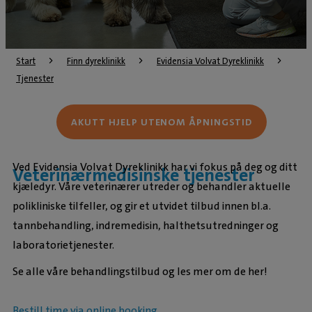
Start
Finn dyreklinikk
Evidensia Volvat Dyreklinikk
Tjenester
AKUTT HJELP UTENOM ÅPNINGSTID
Ved Evidensia Volvat Dyreklinikk har vi fokus på deg og ditt
Veterinærmedisinske tjenester
kjæledyr. Våre veterinærer utreder og behandler aktuelle
polikliniske tilfeller, og gir et utvidet tilbud innen bl.a.
tannbehandling, indremedisin, halthetsutredninger og
laboratorietjenester.
Se alle våre behandlingstilbud og les mer om de her!
Bestill time via online booking