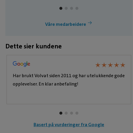
alt hun foretar seg og er ikke fornøyd før både
eier og dyr også er det.
Våre medarbeidere
Dette sier kundene
★
★
★
★
★
★
★
★
★
★
Har brukt Volvat siden 2011 og har utelukkende gode
opplevelser. En klar anbefaling!
Basert på vurderinger fra Google