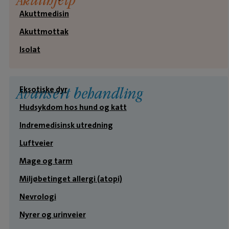
Akutthjelp
Akuttmedisin
Akuttmottak
Isolat
Eksotiske dyr
Avansert behandling
Hudsykdom hos hund og katt
Indremedisinsk utredning
Luftveier
Mage og tarm
Miljøbetinget allergi (atopi)
Nevrologi
Nyrer og urinveier