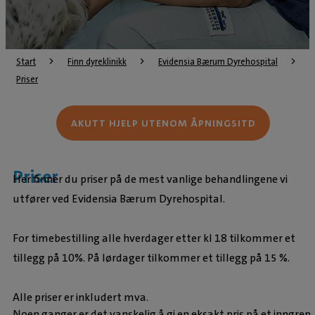
Start
Finn dyreklinikk
Evidensia Bærum Dyrehospital
Priser
AKUTT HJELP UTENOM ÅPNINGSITD
Priser
Her finner du priser på de mest vanlige behandlingene vi
utfører ved Evidensia Bærum Dyrehospital.
For timebestilling alle hverdager etter kl 18 tilkommer et
tillegg på 10%. På lørdager tilkommer et tillegg på 15 %.
Alle priser er inkludert mva.
Noen ganger er det vanskelig å gi en eksakt pris på et inngrep