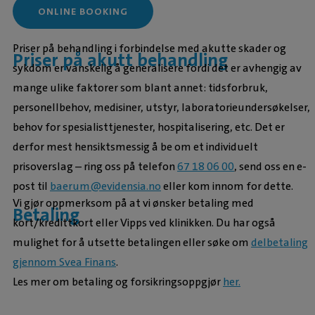
ONLINE BOOKING
Priser på behandling i forbindelse med akutte skader og
Priser på akutt behandling
sykdom er vanskelig å generalisere fordi det er avhengig av
mange ulike faktorer som blant annet: tidsforbruk,
personellbehov, medisiner, utstyr, laboratorieundersøkelser,
behov for spesialisttjenester, hospitalisering, etc. Det er
derfor mest hensiktsmessig å be om et individuelt
prisoverslag – ring oss på telefon
67 18 06 00
, send oss en e-
post til
baerum@evidensia.no
eller kom innom for dette.
Vi gjør oppmerksom på at vi ønsker betaling med
Betaling
kort/kredittkort eller Vipps ved klinikken. Du har også
mulighet for å utsette betalingen eller søke om
delbetaling
gjennom Svea Finans
.
Les mer om betaling og forsikringsoppgjør
her.