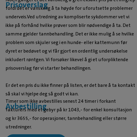
Prisoverslag
fordi det er vanskelig å ta høyde for uforutsette problemer
underveis.Ved utredning av kompliserte sykdommer vet vi
ikke på forhånd hvilke prøver som blir nødvendige å ta. Det
samme gjelder tannbehandling. Det er ikke mulig å se hvilke
problem som skjuler seg i en hunde- eller kattemunn før
dyret er bedøvet og vi får gjort en ordentlig undersøkelse
inkludert røntgen. Vi forsøker likevel å gi et uforpliktende
prisoverslag før vi starter behandlingen.
Er det en pris du ikke finner på listen, er det bare å ta kontakt
så skal vi hjelpe deg så godt vi kan.
Timer som ikke avbestilles senest 24 timer i forkant
Avbestilling
fakturers med et gebyr på kr 1043,- for enkel konsultasjon
og kr 3655,- for operasjoner, tannbehandling eller større
utredninger.