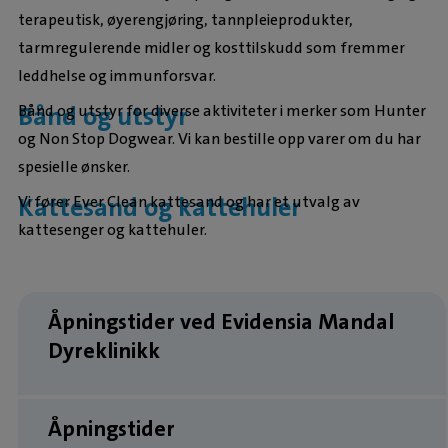
terapeutisk, øyerengjøring, tannpleieprodukter,
tarmregulerende midler og kosttilskudd som fremmer
leddhelse og immunforsvar.
Bånd og utstyr
Bånd og utstyr for diverse aktiviteter i merker som Hunter
og Non Stop Dogwear. Vi kan bestille opp varer om du har
spesielle ønsker.
Kattesand og kattehuler
Vi fører Ever Clean kattesand og har et utvalg av
kattesenger og kattehuler.
Åpningstider ved Evidensia Mandal
Dyreklinikk
Åpningstider