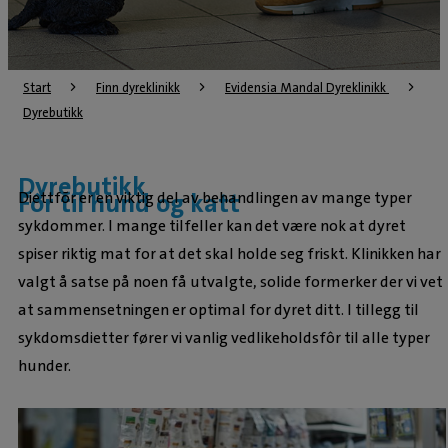
Start
Finn dyreklinikk
Evidensia Mandal Dyreklinikk 
Dyrebutikk
Dyrebutikk
Fôr til hund og katt
Diettfõr er en viktig del av behandlingen av mange typer
sykdommer. I mange tilfeller kan det være nok at dyret
spiser riktig mat for at det skal holde seg friskt. Klinikken har
valgt å satse på noen få utvalgte, solide formerker der vi vet
at sammensetningen er optimal for dyret ditt. I tillegg til
sykdomsdietter fører vi vanlig vedlikeholdsfôr til alle typer
hunder.