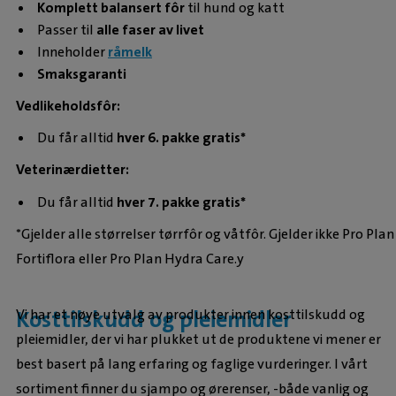
Komplett balansert fôr
til hund og katt
Passer til
alle faser av livet
Inneholder
råmelk
Smaksgaranti
Vedlikeholdsfôr:
Du får alltid
hver 6. pakke gratis*
Veterinærdietter:
Du får alltid
hver 7. pakke gratis*
*Gjelder alle størrelser tørrfôr og våtfôr. Gjelder ikke Pro Plan
Fortiflora eller Pro Plan Hydra Care.y
Kosttilskudd og pleiemidler
Vi har et nøye utvalg av produkter innen kosttilskudd og
pleiemidler, der vi har plukket ut de produktene vi mener er
best basert på lang erfaring og faglige vurderinger. I vårt
sortiment finner du sjampo og ørerenser, -både vanlig og