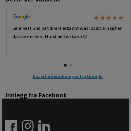
★
★
★
★
★
★
★
★
★
★
Sehr nett und hat direkt erkannt was los ist. Bin sicher
das sie meinem Hund helfen kann ❤️
Basert på vurderinger fra Google
Innlegg fra Facebook