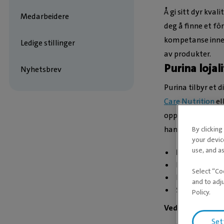
Å gi sitt dyr kval
Medarbeidere
deg å finne et fô
kompetanse innen
Ledige stillinger
av produkter.
Purina loja
Nyhetsbrev
Purina tilbyr et
Care Nutrition
el
opprette en grati
handler fôr hos o
By clickin
your devic
use, and as
Komplett bal
Passer til
alle
Select “Co
Inneholder
r
and to adj
Smaksgarant
Policy.
Vedlikeholdsfôr:
Set