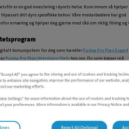
itetsfôr er en god investering i dyrets helse. Kom innom så hjelper 
r tilpasset ditt dyrs spesifikke behov. Våre medarbeidere har god
for ernæring og hjelper deg gjerne med råd om riktig fôring og 
litetsprogram
 digitalt bonussystem for deg som handler
Purina Pro Plan Expert
ler
Purina Pro Plan Veterinary Diets
hos oss. Du som kjøper må
s bruker i appen Bonuscard, og dine kjøp registreres hver gang d
ss.
g “Accept All” you agree to the storing and use of cookies and tracking techn
e to enhance site navigation, improve the performance of our website, ana
sist our marketing efforts.
ansert fôr
til hund og katt
 faser av livet
okie Settings” for more information about the use of cookies and tracking 
åmelk
ust your preferences. More information is available in our Privacy Notice an
i
tings
Reject All Optional
Acc