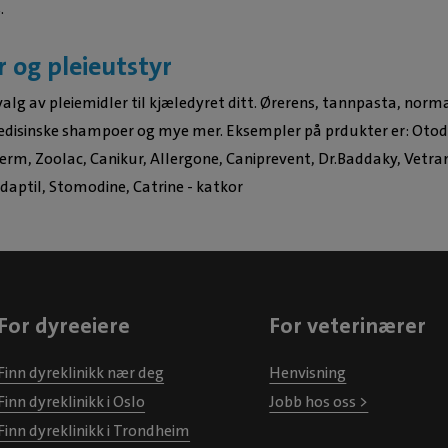
.
God opplevelse
r og pleieutstyr
valg av pleiemidler til kjæledyret ditt. Ørerens, tannpasta, norm
isinske shampoer og mye mer. Eksempler på prdukter er: Otod
erm, Zoolac, Canikur, Allergone, Caniprevent, Dr.Baddaky, Vetra
daptil, Stomodine, Catrine - katkor
For dyreeiere
For veterinærer
Finn dyreklinikk nær deg
Henvisning
Finn dyreklinikk i Oslo
Jobb hos oss >
Finn dyreklinikk i Trondheim