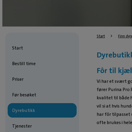
Start
Finn dyr
Start
Dyrebutik
Bestill time
Fôr til kjæ
Priser
Vi har et svært g
fører Purina Pro
Før besøket
kvalitet til både
vil si at hvis hun
Dyrebutikk
har fôr tilpasset 
ofte brukes i hele
Tjenester