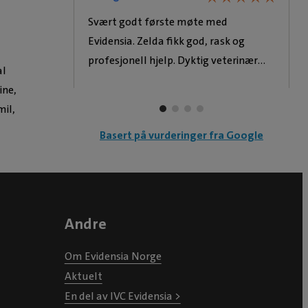
Svært godt første møte med
Evidensia. Zelda fikk god, rask og
profesjonell hjelp. Dyktig veterinær
al
med svært god oppfølging. Veterinær
ine,
ringer til og med dag 2 for å høre
mil,
hvordan det går med sårstell.
Basert på vurderinger fra Google
Andre
Om Evidensia Norge
Aktuelt
En del av IVC Evidensia >