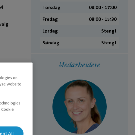
vi
Torsdag
08:00 ­- 17:00
Fredag
08:00 ­- 15:30
valg
Lørdag
Stengt
Søndag
Stengt
Medarbeidere
u
ologies on
lyse website
technologies
d Cookie
ept All