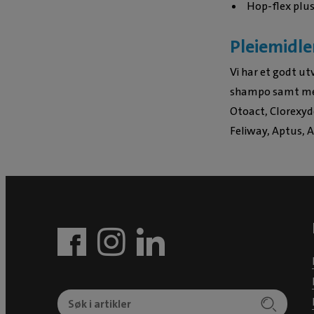
Hop-flex plus
Pleiemidle
Vi har et godt ut
shampo samt med
Otoact, Clorexyd
Feliway, Aptus, A