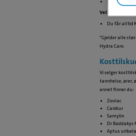
Du får alltid
Veterinærdiette
Du får alltid
*Gjelder alle stør
Hydra Care.
Kosttilsku
Vi selger kosttil
tannhelse, ører, 
annet finner du:
Zoolac
Canikur
Samylin
Dr Baddakys f
Aptus uribal