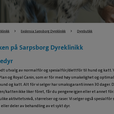
eklinikk
Evidensia Sarpsborg Dyreklinikk
Dyrebutikk
ken på Sarpsborg Dyreklinikk
ledyr
odt utvalg av normalfôr og spesialfór/diettfôr til hund og katt. 
 Plan og Royal Canin, som er fôr med høy smakelighet og optima
 hund og katt. Alt fôr vi selger har smaksgaranti innen 30 dager. 
den/katten ikke liker fôret, får du pengene igjen eller et annet fôr.
ulike aktivitetsnivå, størrelser og raser. Vi selger også spesialfôr
 eller deler av behandling av et sykt dyr.