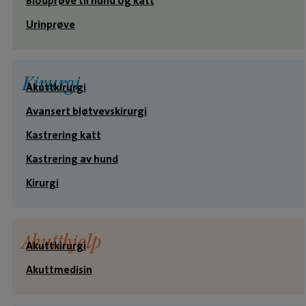
Blodprøve til hund og katt
Urinprøve
Kirurgi
Akuttkirurgi
Avansert bløtvevskirurgi
Kastrering katt
Kastrering av hund
Kirurgi
Akutthjelp
Akuttkirurgi
Akuttmedisin