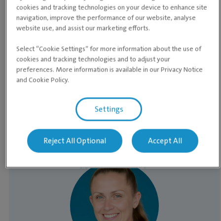
cookies and tracking technologies on your device to enhance site
Mandag
08:00 ­- 20:00
navigation, improve the performance of our website, analyse
website use, and assist our marketing efforts.
Tirsdag
08:00 ­- 17:00
Select “Cookie Settings” for more information about the use of
Onsdag
08:00 ­- 20:00
cookies and tracking technologies and to adjust your
preferences. More information is available in our Privacy Notice
Torsdag
08:00 ­- 17:00
and Cookie Policy.
Fredag
08:00 ­- 15:30
Lørdag
Stengt
Settings
Søndag
Stengt
Reject All Optional
Accept All
Medarbeidere