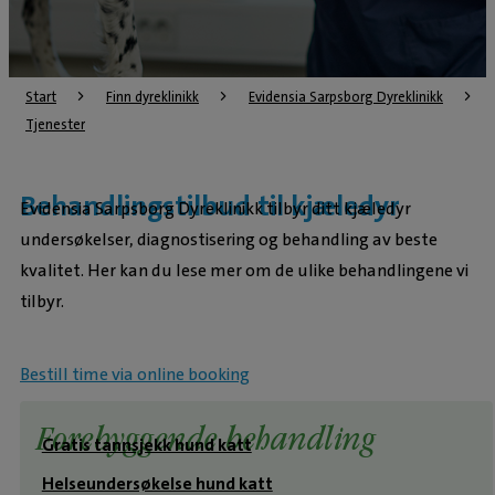
Start
Finn dyreklinikk
Evidensia Sarpsborg Dyreklinikk
Tjenester
Behandlingstilbud til kjæledyr
Evidensia Sarpsborg Dyreklinikk tilbyr ditt kjæledyr
undersøkelser, diagnostisering og behandling av beste
kvalitet. Her kan du lese mer om de ulike behandlingene vi
tilbyr.
Bestill time via online booking
Forebyggende behandling
Gratis tannsjekk hund katt
Helseundersøkelse hund katt