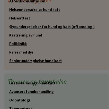
Konsultasjoner
Atferdskonsultasjon
Helseundersøkelse hund katt
Helseattest
Øyeundersøkelser for hund og katt (oftamologi)
Kastrering av hund
Poliklinikk
Reise med dyr
Seniorundersøkelse hund katt
Tenner og tannhelse
Gratis tannsjekk hund katt
Avansert tannbehandling
Odontologi
Tannrøntgen