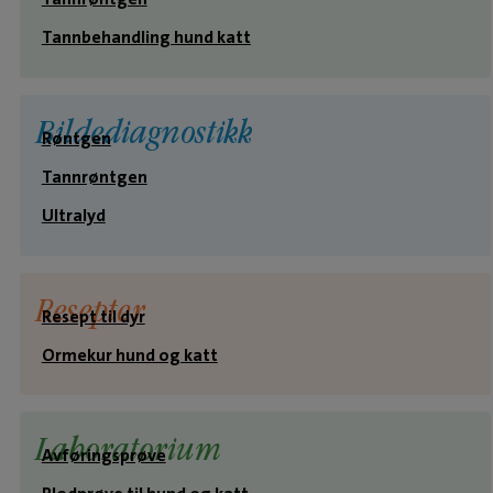
Tannbehandling hund katt
Bildediagnostikk
Røntgen
Tannrøntgen
Ultralyd
Resepter
Resept til dyr
Ormekur hund og katt
Laboratorium
Avføringsprøve