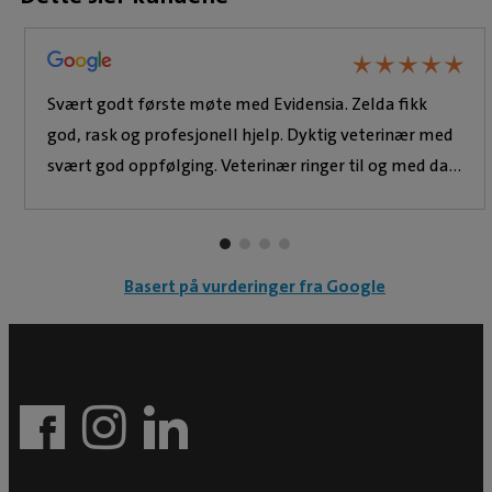
★
★
★
★
★
★
★
★
★
★
Svært godt første møte med Evidensia. Zelda fikk
god, rask og profesjonell hjelp. Dyktig veterinær med
svært god oppfølging. Veterinær ringer til og med dag
2 for å høre hvordan det går med sårstell.
Basert på vurderinger fra Google