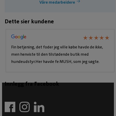
Våre medarbeidere
Dette sier kundene
★
★
★
★
★
★
★
★
★
★
Fin betjening, det foder jeg ville købe havde de ikke,
men henviste til den tilstødende butik med
hundeudstyr.Her havde fe MUSH, som jeg søgte.
Innlegg fra Facebook