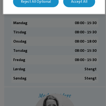
Reject All Optional
Accept All
Åpningstider
Mandag
08:00 ­- 15:30
Tirsdag
08:00 ­- 15:30
Onsdag
08:00 ­- 18:00
Torsdag
08:00 ­- 15:30
Fredag
08:00 ­- 15:30
Lørdag
Stengt
Søndag
Stengt
Medarbeidere