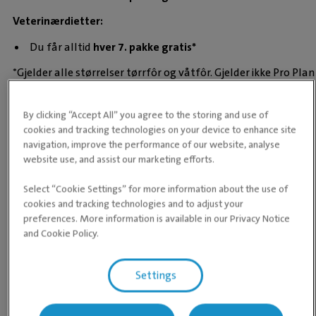
Veterinærdietter:
Du får alltid
hver 7. pakke gratis*
*Gjelder alle størrelser tørrfôr og våtfôr. Gjelder ikke Pro Plan
Fortiflora eller Pro Plan Hydra Care.
By clicking “Accept All” you agree to the storing and use of
Å gi sitt dyr kvalitetsfôr er en god investering i dyrets helse.
cookies and tracking technologies on your device to enhance site
Kom innom så hjelper vi deg å finne et fôr tilpasset ditt dyrs
navigation, improve the performance of our website, analyse
spesifikke behov.
website use, and assist our marketing efforts.
Select “Cookie Settings” for more information about the use of
cookies and tracking technologies and to adjust your
Åpningstider ved Orkdal Dyreklinikk
preferences. More information is available in our Privacy Notice
and Cookie Policy.
Lørdag: Butikkavdelingen har åpent. Klinikken holder
stengt (ring døgnvakta på
Evidensia Trondheim Dyresykehus
Settings
for veterinærhjelp).