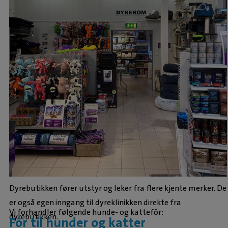
Dyrebutikken fører utstyr og leker fra flere kjente merker. De
er også egen inngang til dyreklinikken direkte fra
Vi forhandler følgende hunde- og kattefôr:
dyrebutikken.
Fôr til hunder og katter