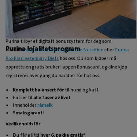
Purina tilbyr et digitalt bonussystem for deg som
Purina lojalitetsprogram
handler
Purina Pro Plan Expert Care Nutrition
eller
Purina
Pro Plan Veterinary Diets
hos oss. Du som kjøper må
opprette en gratis bruker i appen Bonuscard, og dine kjøp
registreres hver gang du handler fôr hos oss.
Komplett balansert fôr
til hund og katt
Passer til
alle faser av livet
Inneholder
råmelk
Smaksgaranti
Vedlikeholdsfôr:
Du får alltid
hver 6. pakke gratis*