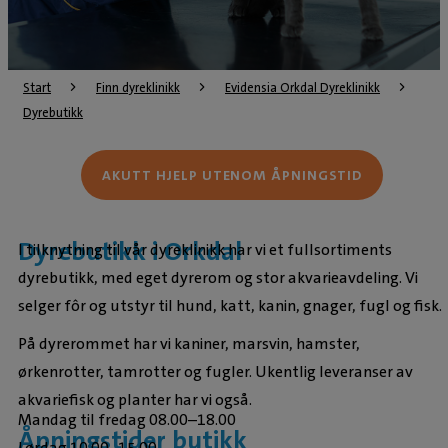
Start
Finn dyreklinikk
Evidensia Orkdal Dyreklinikk
Dyrebutikk
AKUTT HJELP UTENOM ÅPNINGSTID
Dyrebutikk i Orkdal
I tilknytning til vår dyreklinikk har vi et fullsortiments
dyrebutikk, med eget dyrerom og stor akvarieavdeling. Vi
selger fôr og utstyr til hund, katt, kanin, gnager, fugl og fisk.
På dyrerommet har vi kaniner, marsvin, hamster,
ørkenrotter, tamrotter og fugler. Ukentlig leveranser av
akvariefisk og planter har vi også.
Mandag til fredag 08.00–18.00
Åpningstider butikk
Lørdag 10.00–15.00