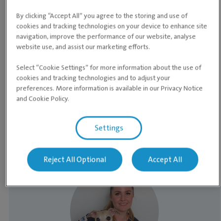
Mandag
08:00 ­- 18:00
By clicking “Accept All” you agree to the storing and use of
cookies and tracking technologies on your device to enhance site
Tirsdag
08:00 ­- 18:00
navigation, improve the performance of our website, analyse
website use, and assist our marketing efforts.
Onsdag
08:00 ­- 18:00
Select “Cookie Settings” for more information about the use of
Torsdag
08:00 ­- 18:00
cookies and tracking technologies and to adjust your
preferences. More information is available in our Privacy Notice
Fredag
08:00 ­- 18:00
and Cookie Policy.
Lørdag
Stengt
Settings
Søndag
Stengt
Reject All Optional
Accept All
Medarbeidere