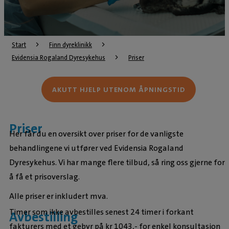
Start
Finn dyreklinikk
Evidensia Rogaland Dyresykehus
Priser
AKUTT HJELP UTENOM ÅPNINGSTID
Priser
Her får du en oversikt over priser for de vanligste
behandlingene vi utfører ved Evidensia Rogaland
Dyresykehus. Vi har mange flere tilbud, så ring oss gjerne for
å få et prisoverslag.
Alle priser er inkludert mva.
Timer som ikke avbestilles senest 24 timer i forkant
Avbestilling
fakturers med et gebyr på kr 1043,- for enkel konsultasjon