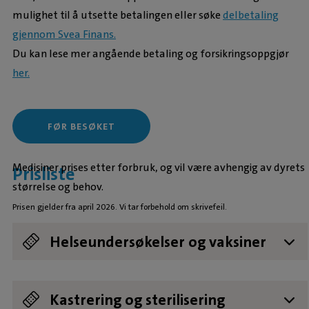
mulighet til å utsette betalingen eller søke
delbetaling
gjennom Svea Finans.
Du kan lese mer angående betaling og forsikringsoppgjør
her.
FØR BESØKET
Medisiner prises etter forbruk, og vil være avhengig av dyrets
Prisliste
størrelse og behov.
Prisen gjelder fra april 2026. Vi tar forbehold om skrivefeil.
Helseundersøkelser og vaksiner
Seniorundersøkelse
Vaksine hund DHPPi, Pi eller BbPi (inkl
Vaksine hund DHP + BbPi (inkl
Vaksine katt (inkl helseundersøkelse)
Vaksine rabies (inkl helseundersøkelse)
kr 1995,-
kr 1249,-
kr 998,-
kr 998,-
kr 998,-
Kastrering og sterilisering
helseundersøkelse)
helseundersøkelse)