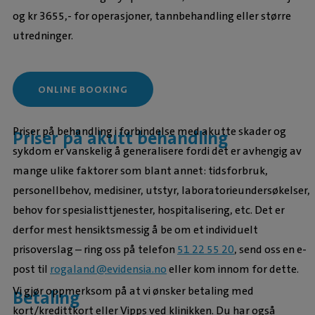
og kr 3655,- for operasjoner, tannbehandling eller større
utredninger.
ONLINE BOOKING
Priser på behandling i forbindelse med akutte skader og
Priser på akutt behandling
sykdom er vanskelig å generalisere fordi det er avhengig av
mange ulike faktorer som blant annet: tidsforbruk,
personellbehov, medisiner, utstyr, laboratorieundersøkelser,
behov for spesialisttjenester, hospitalisering, etc. Det er
derfor mest hensiktsmessig å be om et individuelt
prisoverslag – ring oss på telefon
51 22 55 20
, send oss en e-
post til
rogaland@evidensia.no
eller kom innom for dette.
Vi gjør oppmerksom på at vi ønsker betaling med
Betaling
kort/kredittkort eller Vipps ved klinikken. Du har også