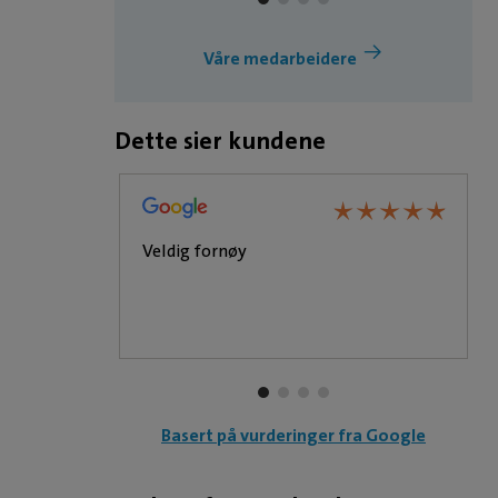
ulna BOAS-operasjon
Våre medarbeidere
Dette sier kundene
★
★
★
★
★
★
★
★
★
★
★
★
★
★
★
★
★
★
t hunden
Veldig fornøy
 hennes.
ll av energi
 takknemlig
 til alle
Basert på vurderinger fra Google