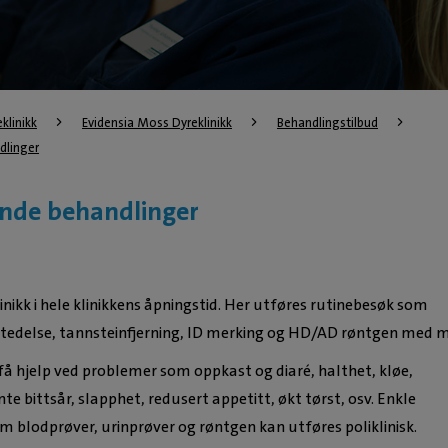
eklinikk
Evidensia Moss Dyreklinikk
Behandlingstilbud
dlinger
nde behandlinger
linikk i hele klinikkens åpningstid. Her utføres rutinebesøk som
stedelse, tannsteinfjerning, ID merking og HD/AD røntgen med m
få hjelp ved problemer som oppkast og diaré, halthet, kløe,
te bittsår, slapphet, redusert appetitt, økt tørst, osv. Enkle
m blodprøver, urinprøver og røntgen kan utføres poliklinisk.