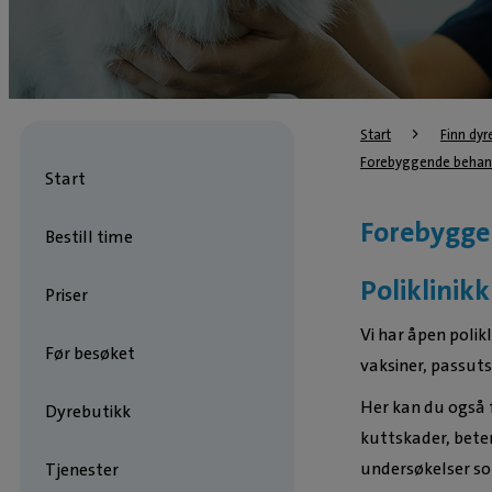
Start
Finn dyr
Forebyggende behan
Start
Forebygge
Bestill time
Poliklinikk
Priser
Vi har åpen polik
Før besøket
vaksiner, passut
Her kan du også 
Dyrebutikk
kuttskader, beten
undersøkelser so
Tjenester