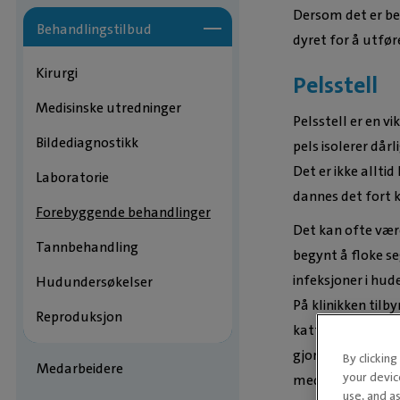
Dersom det er beh
Behandlingstilbud
dyret for å utfør
Kirurgi
Pelsstell
Medisinske utredninger
Pelsstell er en v
Bildediagnostikk
pels isolerer dår
Det er ikke alltid
Laboratorie
dannes det fort k
Forebyggende behandlinger
Det kan ofte være
Tannbehandling
begynt å floke se
infeksjoner i hud
Hudundersøkelser
På klinikken tilbyr
Reproduksjon
katten noe lett å
gjort en god nok
By clickin
Medarbeidere
your devic
med en spesialbø
use, and as