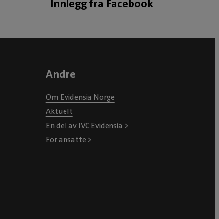
Innlegg fra Facebook
Andre
Om Evidensia Norge
Aktuelt
En del av IVC Evidensia >
For ansatte >