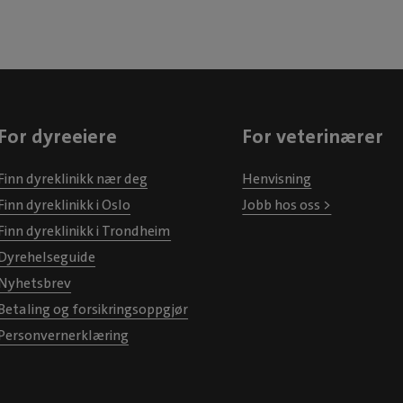
For dyreeiere
For veterinærer
Finn dyreklinikk nær deg
Henvisning
Finn dyreklinikk i Oslo
Jobb hos oss >
Finn dyreklinikk i Trondheim
Dyrehelseguide
Nyhetsbrev
Betaling og forsikringsoppgjør
Personvernerklæring