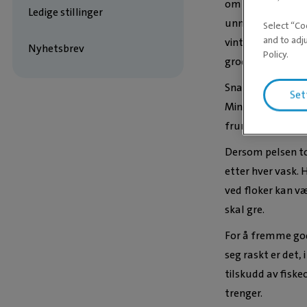
om ønskelig kan v
Ledige stillinger
unntak av hode, 
Select “Co
and to adj
vinterhalvåret, o
Nyhetsbrev
Policy.
grodd noe tilbake
Snakk gjerne med 
Set
Minimum vil være
fruminator, karde
Dersom pelsen to
etter hver vask. H
ved floker kan væ
skal gre.
For å fremme god
seg raskt er det, i
tilskudd av fiske
trenger.