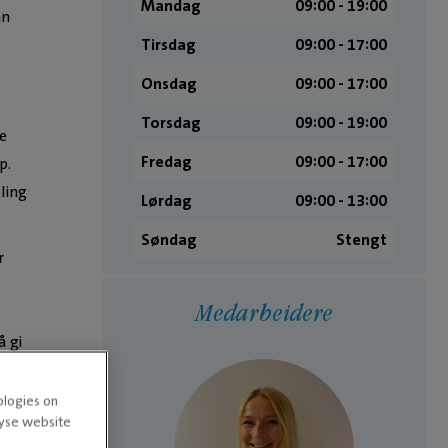
Mandag
09:00 ­- 19:00
nn
Tirsdag
09:00 ­- 17:00
Onsdag
09:00 ­- 17:00
Torsdag
09:00 ­- 19:00
te
Fredag
09:00 ­- 17:00
p.
lling
Lørdag
09:00 ­- 13:00
Søndag
Stengt
r
Medarbeidere
å gi
ologies on
lyse website
g