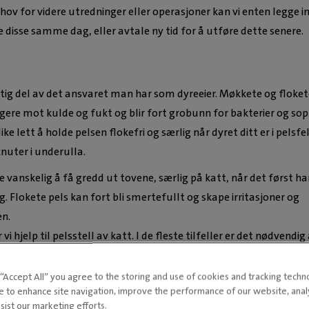
ov for videre utredninger eller operasjoner kan vi enten legge i
e disse samme dag, eller avtale ny tid for å utføre dette senere.
iktig del av det ansvaret man har som dyreeier. Møkkete og floke
ligere mot kulde og fukt og blir fort grobunn for bakterier og sop
 like lett å holde pelsen flokefri og særlig når dyret ditt er i pelsfe
nuter i underulla.
 vanskelig å få gredd ut tovene, særlig på katt, når det først ha
g. Flokete pels kan fort bli smertefullt og skape irritasjoner og
en.
 vi hjelp til pelsstell av katt. I de fleste tilfeller er det nødvendig 
 sove på, både for ikke å stresse katten unødig men også for å få
 jobb. Under bedøvelsen grer vi ut floker og trimmer underpelsen
g “Accept All” you agree to the storing and use of cookies and tracking techn
e to enhance site navigation, improve the performance of our website, ana
rste. Noen ganger vil det være nødvendig å klippe vekk tovene o
sist our marketing efforts.