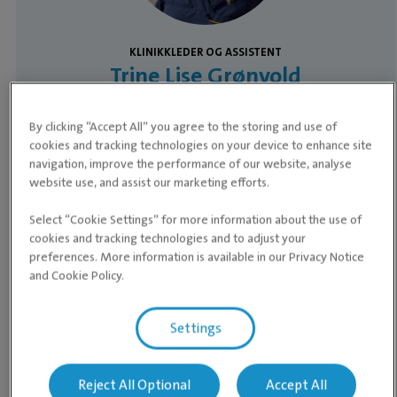
KLINIKKLEDER OG ASSISTENT
Trine Lise Grønvold
Etterutdanning NMBU 15 studiepoeng
anestesi og smertelindring
By clicking “Accept All” you agree to the storing and use of
cookies and tracking technologies on your device to enhance site
Særskilte fagområder Anestesi og analgesi
navigation, improve the performance of our website, analyse
website use, and assist our marketing efforts.
Les mer om Trine
Select “Cookie Settings” for more information about the use of
cookies and tracking technologies and to adjust your
preferences. More information is available in our Privacy Notice
and Cookie Policy.
Settings
Våre medarbeidere
Reject All Optional
Accept All