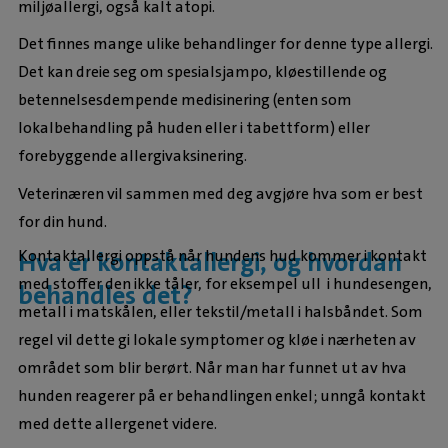
miljøallergi, også kalt atopi.
Det finnes mange ulike behandlinger for denne type allergi.
Det kan dreie seg om spesialsjampo, kløestillende og
betennelsesdempende medisinering (enten som
lokalbehandling på huden eller i tabettform) eller
forebyggende allergivaksinering.
Veterinæren vil sammen med deg avgjøre hva som er best
for din hund.
Kontaktallergi oppstå når hundens hud kommer i kontakt
Hva er kontaktallergi, og hvordan
med stoffer den ikke tåler, for eksempel ull i hundesengen,
behandles det?
metall i matskålen, eller tekstil/metall i halsbåndet. Som
regel vil dette gi lokale symptomer og kløe i nærheten av
området som blir berørt. Når man har funnet ut av hva
hunden reagerer på er behandlingen enkel; unngå kontakt
med dette allergenet videre.