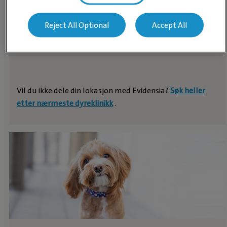
FINN DYREKLINIKK
Reject All Optional
Accept All
ELLER DYRESYKEHUS
Vil du ikke dele din lokasjon med Evidensia?
Søk heller
etter nærmeste dyreklinikk
.