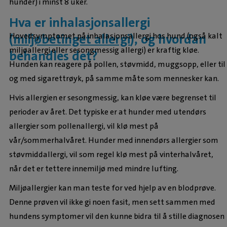
hunder) i minst 8 uker.
Hva er inhalasjonsallergi
Hovedsymptomet på inhalasjonsallergi hos hund (også kalt
(
miljøbetinget allergi
), og hvordan
miljøallergi eller sesongmessig allergi) er kraftig kløe.
behandles det?
Hunden kan reagere på pollen, støvmidd, muggsopp, eller til
og med sigarettrøyk, på samme måte som mennesker kan.
Hvis allergien er sesongmessig, kan kløe være begrenset til
perioder av året. Det typiske er at hunder med utendørs
allergier som pollenallergi, vil klø mest på
vår/sommerhalvåret. Hunder med innendørs allergier som
støvmiddallergi, vil som regel klø mest på vinterhalvåret,
når det er tettere innemiljø med mindre lufting.
Miljøallergier kan man teste for ved hjelp av en blodprøve.
Denne prøven vil ikke gi noen fasit, men sett sammen med
hundens symptomer vil den kunne bidra til å stille diagnosen