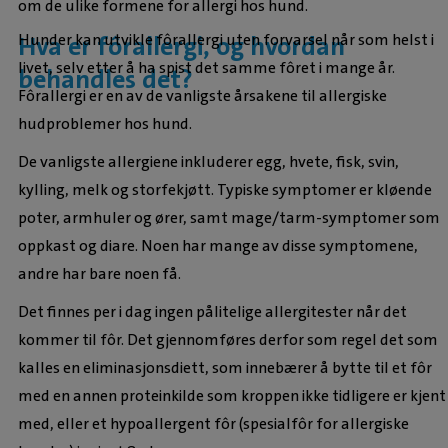
om de ulike formene for allergi hos hund.
Hunder kan utvikle fôrallergi uten forvarsel når som helst i
Hva er fôrallergi, og hvordan
livet, selv etter å ha spist det samme fôret i mange år.
behandles det?
Fôrallergi er en av de vanligste årsakene til allergiske
hudproblemer hos hund.
De vanligste allergiene inkluderer egg, hvete, fisk, svin,
kylling, melk og storfekjøtt. Typiske symptomer er kløende
poter, armhuler og ører, samt mage/tarm-symptomer som
oppkast og diare. Noen har mange av disse symptomene,
andre har bare noen få.
Det finnes per i dag ingen pålitelige allergitester når det
kommer til fôr. Det gjennomføres derfor som regel det som
kalles en eliminasjonsdiett, som innebærer å bytte til et fôr
med en annen proteinkilde som kroppen ikke tidligere er kjent
med, eller et hypoallergent fôr (spesialfôr for allergiske