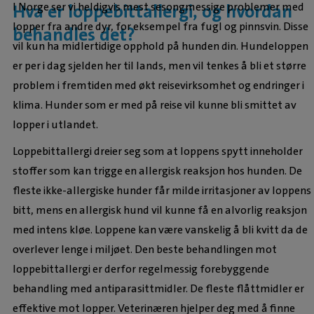
I Norge ser vi heldigvis mest sesongmessige problemer med
Hva er loppebittallergi, og hvordan
lopper fra andre dyr, for eksempel fra fugl og pinnsvin. Disse
behandles det?
vil kun ha midlertidige opphold på hunden din. Hundeloppen
er per i dag sjelden her til lands, men vil tenkes å bli et større
problem i fremtiden med økt reisevirksomhet og endringer i
klima. Hunder som er med på reise vil kunne bli smittet av
lopper i utlandet.
Loppebittallergi dreier seg som at loppens spytt inneholder
stoffer som kan trigge en allergisk reaksjon hos hunden. De
fleste ikke-allergiske hunder får milde irritasjoner av loppens
bitt, mens en allergisk hund vil kunne få en alvorlig reaksjon
med intens kløe. Loppene kan være vanskelig å bli kvitt da de
overlever lenge i miljøet. Den beste behandlingen mot
loppebittallergi er derfor regelmessig forebyggende
behandling med antiparasittmidler. De fleste flåttmidler er
effektive mot lopper. Veterinæren hjelper deg med å finne