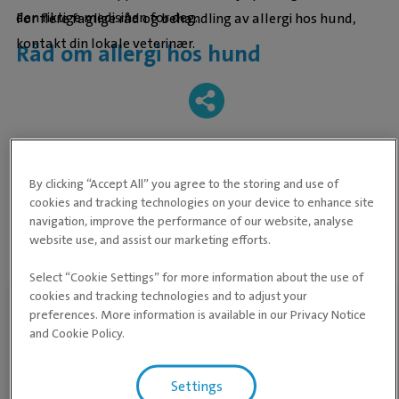
den riktige medisinen for deg.
For flere faglige råd og behandling av allergi hos hund,
kontakt din lokale veterinær.
Råd om allergi hos hund
-
By clicking “Accept All” you agree to the storing and use of
cookies and tracking technologies on your device to enhance site
navigation, improve the performance of our website, analyse
website use, and assist our marketing efforts.
Select “Cookie Settings” for more information about the use of
cookies and tracking technologies and to adjust your
preferences. More information is available in our Privacy Notice
and Cookie Policy.
Finn en dyreklinikk nær deg
Settings