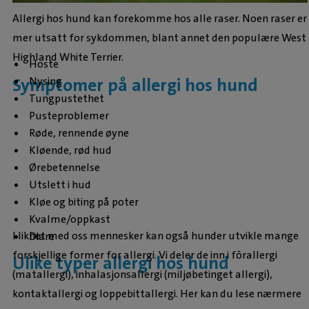
Allergi hos hund kan forekomme hos alle raser. Noen raser er
mer utsatt for sykdommen, blant annet den populære West
Highland White Terrier.
Hoste
Symptomer på allergi hos hund
Nysing
Tungpustethet
Pusteproblemer
Røde, rennende øyne
Kløende, rød hud
Ørebetennelse
Utslett i hud
Kløe og biting på poter
Kvalme/oppkast
I likhet med oss mennesker kan også hunder utvikle mange
Diare
forskjellige former for allergi. Vi deler de inn i fôrallergi
Ulike typer allergi hos hund
(matallergi), inhalasjonsallergi (miljøbetinget allergi),
kontaktallergi og loppebittallergi. Her kan du lese nærmere