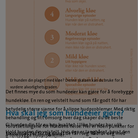
Er hunden din plaget med kløe? Denne skalaen kan du bruke for å
vurdere alvorlighetsgraden.
Det finnes mye du som hundeeier kan gjøre for å forebygge
hundekløe. En ren og velstelt hund som får godt fôr har
betydelig større sjanse for å slippe hudproblemer. Med riktig
Hva skal jeg som hundeeier gjøre?
behandling og litt omsorg hver dag skaper du de beste
Gi hunden din fôr av høy kvalitet. Ulike hunder har ulik
forutsetningene for hundens helse. Her er noen punkter for
Hold hunden din velstelt. Hvis den er langhåret, børst den
følsomhet for fôr og annet de får i seg. Rådfør deg med
å forebygge hudproblemer: