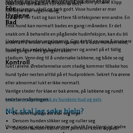
Bad eller dusj hunden din regelmessig. Bruk en god
regelmessig og gre ut floker, også mellom potene. Klipp
veterinær om hvilket fôr som er best.
Fôr
hundesjampo, skyll og tørk godt. Visse hunder er mer
hundens klør regelmessig.
Hygiene
sensitive for fukt og kan lettere få infeksjoner enn andre. En
Bad
frisk hund kan normalt bades en gang i måneden. Er det
snakk om å behandle en pågående hudinfeksjon, kan du bli
Undersøk hunden regelmessig. Gjør det til en vane å inspisere
anbefalt å bruke en spesiell sjampo til å bade hunden med,
hunden for avdekke hudproblemer og annet på et tidlig
noen ganger flere ganger i uken.
stadium. Venn deg til å undersøke labbene, og både se og
Kontroll
lukt i ørene. Ørebetennelse som stadig kommer tilbake hos
hund tyder nesten alltid på et hudproblem. Sekret fra ørene
eller abnormal lukt er ikke normalt.
Vanlige steder for kløe er bak ørene, på labbene og rundt
Les mer om helsesjekk av hundens hud og pels
endetarmsåpningen.
Når skal jeg søke hjelp?
Dersom hunden din klør seg mye
Dersom hunden slikker seg og ruller seg
Visse raser og visse linjer er mer utsatt for allergi og andre
Dersom hunden klorer bort pels eller klorer opp sår