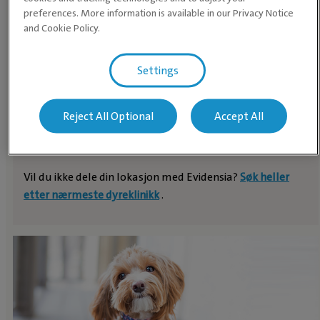
Finn en dyreklinikk nær deg
preferences. More information is available in our Privacy Notice
and Cookie Policy.
FINN DYREKLINIKK
Settings
ELLER DYRESYKEHUS
Reject All Optional
Accept All
Vil du ikke dele din lokasjon med Evidensia?
Søk heller
etter nærmeste dyreklinikk
.