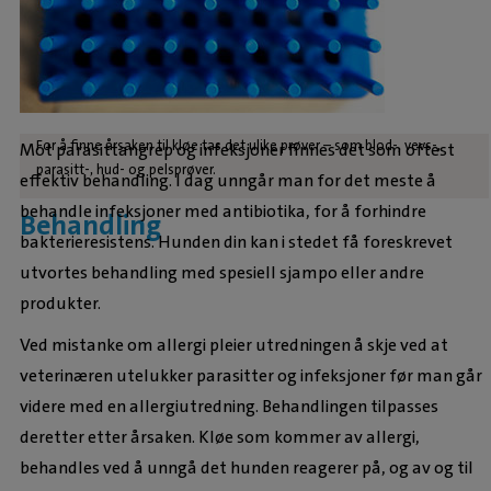
For å finne årsaken til kløe tas det ulike prøver – som blod-, vevs-,
Mot parasittangrep og infeksjoner finnes det som oftest
parasitt-, hud- og pelsprøver.
effektiv behandling. I dag unngår man for det meste å
behandle infeksjoner med antibiotika, for å forhindre
Behandling
bakterieresistens. Hunden din kan i stedet få foreskrevet
utvortes behandling med spesiell sjampo eller andre
produkter.
Ved mistanke om allergi pleier utredningen å skje ved at
veterinæren utelukker parasitter og infeksjoner før man går
videre med en allergiutredning. Behandlingen tilpasses
deretter etter årsaken. Kløe som kommer av allergi,
behandles ved å unngå det hunden reagerer på, og av og til