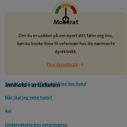
Moderat
Om du er usikker på om dyret ditt føler seg bra,
bør du booke time til veterinær hos din nærmeste
dyreklinikk.
Finn dyreklinikk
Hva forårsaker kløe?
Innhold i artikkelen
Symptomer og årsaker til kløe hos hund
Når skal jeg søke hjelp?
Avl
Undersøkelse hos veterinæren