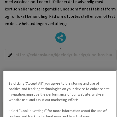
med vaksinasjon. I noen tilfeller er det nødvendig med
kortison eller andre legemidler, noe som finnes i tablettform
og for lokal behandling. Råd om utvortes stell er som oftest
en del av behandlingen ved allergi.
-
Allergi
Hud
Kløe
Parasitter
By clicking “Accept All” you agree to the storing and use of
cookies and tracking technologies on your device to enhance site
navigation, improve the performance of our website, analyse
website use, and assist our marketing efforts.
Select “Cookie Settings” for more information about the use of
cookies and tracking technologies and to adjust your