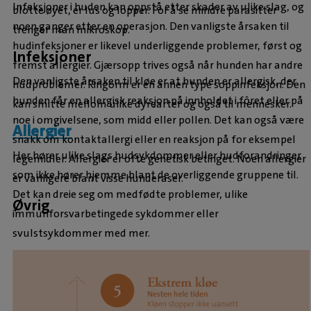
Infeksjoner i huden kan oppstå etter skader av ulike slag, og
blotte øyet, er lus og lopper. For å se mindre parasitter
noen ganger etter en operasjon. Den vanligste årsaken til
trenger man mikroskop.
hudinfeksjoner er likevel underliggende problemer, først og
Infeksjoner
fremst allergier. Gjærsopp trives også når hunden har andre
Den vanligste årsaken til kløe er at hunden er allergisk, der
hudproblemer. Ringorm er en annen type soppinfeksjon. Den
hunden får en allergisk reaksjon på innholdet i fôret eller på
kan smitte mellom ulike dyrearter og også til mennesker.
noe i omgivelsene, som midd eller pollen. Det kan også være
Allergier
snakk om kontaktallergi eller en reaksjon på for eksempel
Her hører ulike slags hudsykdommer eller hudforandringer
legemidler. Allergier er ofte genetisk betinget. Noen allergier
som ikke hører hjemme blant de overliggende gruppene til.
er vanligere blant visse hunderaser.
Det kan dreie seg om medfødte problemer, ulike
Øvrig
immunforsvarbetingede sykdommer eller
svulstsykdommer med mer.