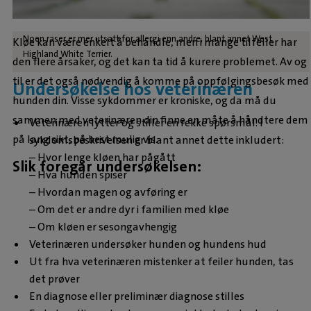
Noen raser er mer utsatt for allergi enn andre, blant annet West
Kløe kan være enkelt å behandle, men i mange tilfeller har
Highland White Terrier.
den flere årsaker, og det kan ta tid å kurere problemet. Av og
til er det også nødvendig å komme på oppfølgingsbesøk med
Undersøkelse hos veterinæren
hunden din. Visse sykdommer er kroniske, og da må du
sammen med veterinæren din finne en måte å håndtere dem
Veterinæren lytter og stiller en rekke spørsmål. I
på lang sikt, på best mulig vis.
sykdomsbeskrivelsen er blant annet dette inkludert:
– Hvor lenge kløen har pågått
Slik foregår undersøkelsen:
– Hva hunden spiser
– Hvordan magen og avføring er
– Om det er andre dyr i familien med kløe
– Om kløen er sesongavhengig
Veterinæren undersøker hunden og hundens hud
Ut fra hva veterinæren mistenker at feiler hunden, tas
det prøver
En diagnose eller preliminær diagnose stilles