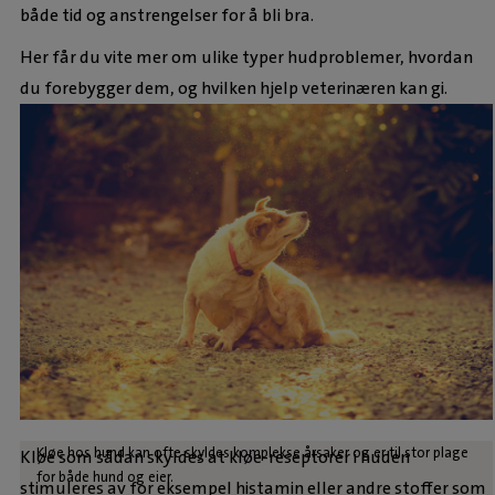
både tid og anstrengelser for å bli bra.
Her får du vite mer om ulike typer hudproblemer, hvordan
du forebygger dem, og hvilken hjelp veterinæren kan gi.
Kløe hos hund kan ofte skyldes komplekse årsaker og er til stor plage
Kløe som sådan skyldes at kløe-reseptorer i huden
for både hund og eier.
stimuleres av for eksempel histamin eller andre stoffer som