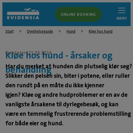
ONLINE BOOKING
MENY
Start
Dyrehelseguide
Hund
Kløe hos hund
Kløe hos hund - årsaker og
Oppdatert 21.03.2024
Har du merket at hunden din plutselig klør seg?
behandling
Slikker den pelsen sin, biter i potene, eller ruller
den rundt på en måte du ikke kjenner
igjen? Kløe og andre hudproblemer er en av de
vanligste årsakene til dyrlegebesøk, og kan
være en temmelig frustrerende problemstilling
for både eier og hund.