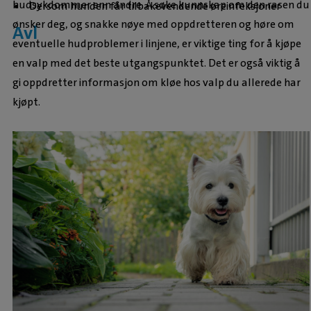
hudsykdommer enn andre. Å søke kunnskap om den rasen du
Dersom hunden får tilbakevendende øreinfeksjoner
ønsker deg, og snakke nøye med oppdretteren og høre om
Avl
eventuelle hudproblemer i linjene, er viktige ting for å kjøpe
en valp med det beste utgangspunktet. Det er også viktig å
gi oppdretter informasjon om kløe hos valp du allerede har
kjøpt.