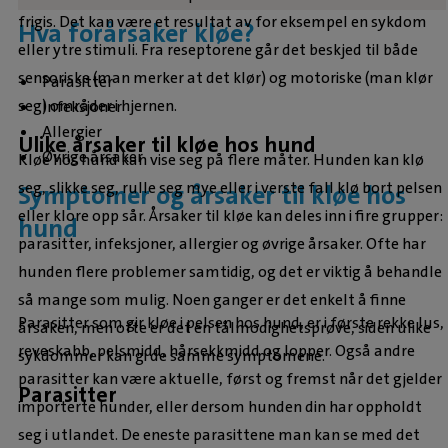
frigis. Det kan være et resultat av for eksempel en sykdom
Hva forårsaker kløe?
eller ytre stimuli. Fra reseptorene går det beskjed til både
sensoriske (man merker at det klør) og motoriske (man klør
Parasitter
seg) områder i hjernen.
Infeksjoner
Allergier
Ulike årsaker til kløe hos hund
Øvrige årsaker
Kløe hos hund kan vise seg på flere måter. Hunden kan klø
seg, slikke seg, rulle seg mye eller i verste fall klø bort pelsen
Symptomer og årsaker til kløe hos
eller klore opp sår. Årsaker til kløe kan deles inn i fire grupper:
hund
parasitter, infeksjoner, allergier og øvrige årsaker. Ofte har
hunden flere problemer samtidig, og det er viktig å behandle
så mange som mulig. Noen ganger er det enkelt å finne
Parasitter som gir kløe i pelsen hos hund, er i første rekke lus,
årsaken, men ofte er det en tålmodighetsprøve, siden ulike
reveskabb, pelsmidd, hårsekkmidd og lopper. Også andre
sykdommer kan gi de samme symptomene.
parasitter kan være aktuelle, først og fremst når det gjelder
Parasitter
importerte hunder, eller dersom hunden din har oppholdt
seg i utlandet. De eneste parasittene man kan se med det