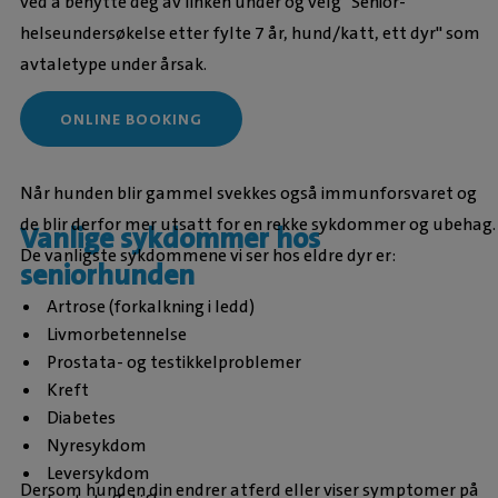
ved å benytte deg av linken under og velg "Senior-
helseundersøkelse etter fylte 7 år, hund/katt, ett dyr" som
avtaletype under årsak.
ONLINE BOOKING
Når hunden blir gammel svekkes også immunforsvaret og
de blir derfor mer utsatt for en rekke sykdommer og ubehag.
Vanlige sykdommer hos
De vanligste sykdommene vi ser hos eldre dyr er:
seniorhunden
Artrose (forkalkning i ledd)
Livmorbetennelse
Prostata- og testikkelproblemer
Kreft
Diabetes
Nyresykdom
Leversykdom
Dersom hunden din endrer atferd eller viser symptomer på