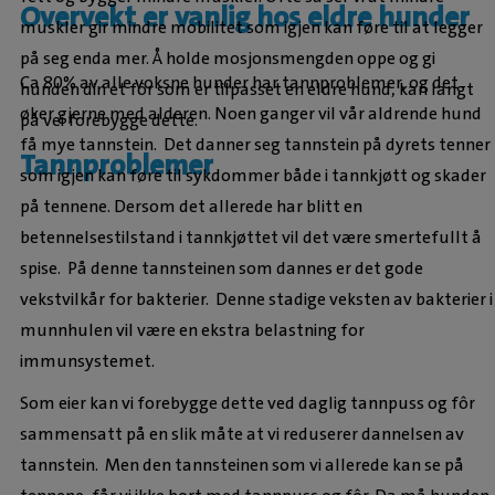
Overvekt er vanlig hos eldre hunder
muskler gir mindre mobilitet som igjen kan føre til at legger
på seg enda mer. Å holde mosjonsmengden oppe og gi
Ca 80% av alle voksne hunder har tannproblemer, og det
hunden din et fôr som er tilpasset en eldre hund, kan langt
øker gjerne med alderen. Noen ganger vil vår aldrende hund
på vei forebygge dette.
få mye tannstein. Det danner seg tannstein på dyrets tenner
Tannproblemer
som igjen kan føre til sykdommer både i tannkjøtt og skader
på tennene. Dersom det allerede har blitt en
betennelsestilstand i tannkjøttet vil det være smertefullt å
spise. På denne tannsteinen som dannes er det gode
vekstvilkår for bakterier. Denne stadige veksten av bakterier i
munnhulen vil være en ekstra belastning for
immunsystemet.
Som eier kan vi forebygge dette ved daglig tannpuss og fôr
sammensatt på en slik måte at vi reduserer dannelsen av
tannstein. Men den tannsteinen som vi allerede kan se på