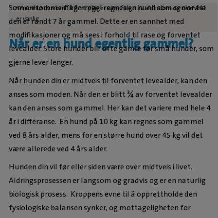
Som en tommelfingerregel regnes en hund som senior fra
Seniorhunden kan få flere plager som følge av alderdom og overvekt
er vanlig
den er rundt 7 år gammel. Dette er en sannhet med
modifikasjoner og må sees i forhold til rase og forventet
Når er en hund egentlig gammel?
levealder. Store hunder blir ofte gamle før små hunder, som
gjerne lever lenger.
Når hunden din er midtveis til forventet levealder, kan den
anses som moden. Når den er blitt ¾ av forventet levealder
kan den anses som gammel. Her kan det variere med hele 4
år i differanse. En hund på 10 kg kan regnes som gammel
ved 8 års alder, mens for en større hund over 45 kg vil det
være allerede ved 4 års alder.
Hunden din vil før eller siden være over midtveis i livet.
Aldringsprosessen er langsom og gradvis og er en naturlig
biologisk prosess. Kroppens evne til å opprettholde den
fysiologiske balansen synker, og mottageligheten for