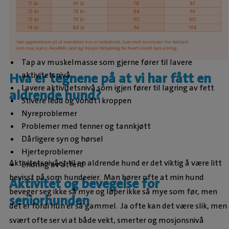
Tap av muskelmasse som gjerne fører til lavere
aktivitetsnivå
Hva er tegnene på at vi har fått en
Lavere aktivitetsnivå som igjen fører til lagring av fett
aldrende hund?
Stivere ledd og vondt i kroppen
Nyreproblemer
Problemer med tenner og tannkjøtt
Dårligere syn og hørsel
Hjerteproblemer
Aktivitetsnivået til en aldrende hund er det viktig å være litt
Endring av atferd
bevisst på som hundeeier. Man hører ofte at min hund
Aktivitet og bevegelse for
beveger seg ikke så mye og løper ikke så mye som før, men
seniorhunden
det er fordi hun er så gammel. Ja ofte kan det være slik, men
svært ofte ser vi at både vekt, smerter og mosjonsnivå