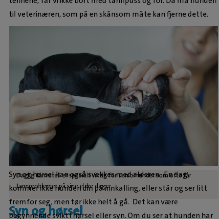
tennene, får vi ikke bort med tannpuss og fôr. Da må hunden
til veterinæren, som på en skånsom måte kan fjerne dette.
Syn og hørsel kan også svekkes med alderen. En dag
Daglig tannstell er spesielt viktig for seniorhunder som ofte får
tannproblemer på sine eldre dager
kommer ikke hunden din på innkalling, eller står og ser litt
fremfor seg, men tør ikke helt å gå. Det kan være
Syn og hørsel
begynnende svikt i hørsel eller syn. Om du ser at hunden har