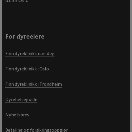
0155 Oslo
For dyreeiere
Finn dyreklinikk nær deg
Finn dyreklinikk i Oslo
Finn dyreklinikk i Trondheim
Dyrehelseguide
Nyhetsbrev
Betaling og forsikringsoppgjør