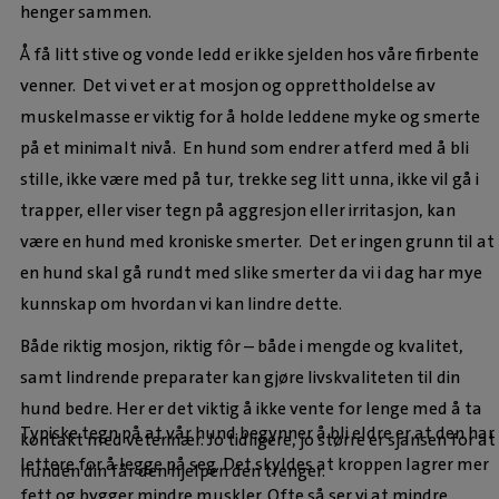
henger sammen.
Å få litt stive og vonde ledd er ikke sjelden hos våre firbente
venner. Det vi vet er at mosjon og opprettholdelse av
muskelmasse er viktig for å holde leddene myke og smerte
på et minimalt nivå. En hund som endrer atferd med å bli
stille, ikke være med på tur, trekke seg litt unna, ikke vil gå i
trapper, eller viser tegn på aggresjon eller irritasjon, kan
være en hund med kroniske smerter. Det er ingen grunn til at
en hund skal gå rundt med slike smerter da vi i dag har mye
kunnskap om hvordan vi kan lindre dette.
Både riktig mosjon, riktig fôr – både i mengde og kvalitet,
samt lindrende preparater kan gjøre livskvaliteten til din
hund bedre. Her er det viktig å ikke vente for lenge med å ta
Typiske tegn på at vår hund begynner å bli eldre er at den har
kontakt med veterinær. Jo tidligere, jo større er sjansen for at
lettere for å legge på seg. Det skyldes at kroppen lagrer mer
hunden din får den hjelpen den trenger.
fett og bygger mindre muskler. Ofte så ser vi at mindre