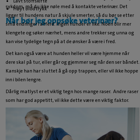
Lavt stoffskifte
sykdom, må du ikke nøle med å kontakte veterinær. Det
Høyt blodtrykk
ligger til hundens natur å skjule smerter, så du bør se etter
Når bør jeg oppsøke veterinær?
små endringer i atferd. Ingen hunder er like. Noen blir mer
klengete og søker nærhet, mens andre trekker seg unna og
kan vise tydelige tegn på at de ønsker å være i fred.
Det kan også være at hunden heller vil være hjemme når
dere skal på tur, eller går og gjemmer seg når den ser båndet.
Kanskje han har sluttet å gå opp trappen, eller vil ikke hoppe
inn i bilen lengre.
Dårlig matlyst er et viktig tegn hos mange raser. Andre raser
som har god appetitt, vil ikke dette være en viktig faktor.