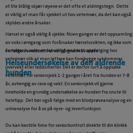
et lite blålig skjær i øyene er det ofte et aldringstegn. Dette
er viktig at man får sjekket ut hos veterinær, da det kan også
skyldes andre årsaker.
Hørsel er også viktig å sjekke. Noen ganger er det oppsamling
av voks i øregang som forårsaker hørselssvikten, og ikke som
For eldre hunder er det viktig med tett oppfølging hos
en følge av nedsatt hørsel på grunn av alder.
veterinær slik at man lettere kan forebygge sykdommer,
Helseundersøkelse av den aldrende
overvekt eller leddsmerter. Det er derfor lurt å oppsøke
hunden
veterinær for seniorsjekk 1-2 ganger i året fra hunden er 7-8
år, avhengig av rase og vekt. En seniorsjekk vil gjerne
inneholde en grundig undersøkelse av hunden fra snute til
haletipp. Det bør også følge med en blodprøveanalyse og en
urinanalyse for å se på nyre- og leverfunksjon.
Du kan bestille time for seniorkontroll direkte til din klinikk