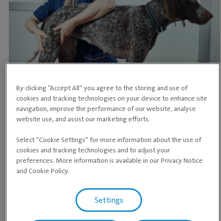
By clicking “Accept All” you agree to the storing and use of
cookies and tracking technologies on your device to enhance site
Dyrekiropraktikk og massasje kan gi bedre bevegelighet hos
navigation, improve the performance of our website, analyse
den aldrende hunden
Aggresjon mot andre hunder eller mennesker
website use, and assist our marketing efforts.
Gjør fra seg inne eller på uvanlig steder
Kontakt veterinær om du ser noen av
Select “Cookie Settings” for more information about the use of
Snur opp ned på døgnet, tusler rundt og finner ikke roen
disse tegnene hos din seniorhund:
cookies and tracking technologies and to adjust your
Stor endring i vekt
preferences. More information is available in our Privacy Notice
Dårlig ånde
and Cookie Policy.
Halter eller har vanskeligheter med å reise seg etter å
ha gått på tur
Settings
Puster og peser mer enn før
Slikker seg på uvante plasser på kroppen, for eksempel