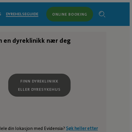
G
DYREHELSEGUIDE
ONLINE BOOKING
n en dyreklinikk nær deg
FINN DYREKLINIKK
ELLER DYRESYKEHUS
 dele din lokasjon med Evidensia?
Søk heller etter