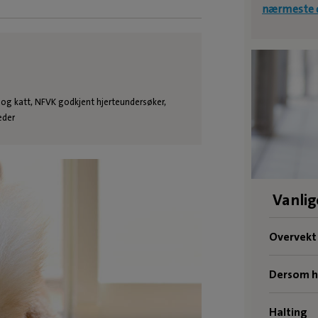
nærmeste d
 og katt, NFVK godkjent hjerteundersøker,
eder
Vanli
Overvekt
Dersom hu
Halting