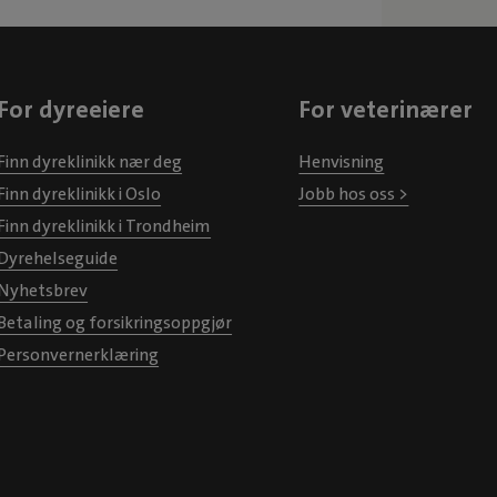
For dyreeiere
For veterinærer
Finn dyreklinikk nær deg
Henvisning
Finn dyreklinikk i Oslo
Jobb hos oss >
Finn dyreklinikk i Trondheim
Dyrehelseguide
Nyhetsbrev
Betaling og forsikringsoppgjør
Personvernerklæring