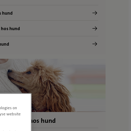
s hund
 hos hund
 hund
ologies on
lyse website
kdommer hos hund