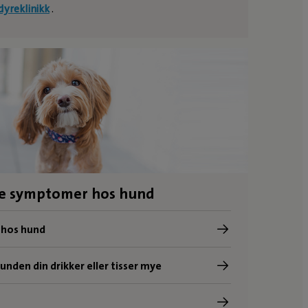
yreklinikk
.
ge symptomer hos hund
 hos hund
nden din drikker eller tisser mye