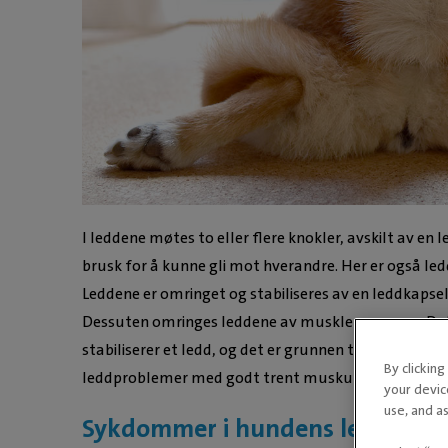
I leddene møtes to eller flere knokler, avskilt av en 
brusk for å kunne gli mot hverandre. Her er også l
Leddene er omringet og stabiliseres av en leddkapse
Dessuten omringes leddene av muskler og sener. De
stabiliserer et ledd, og det er grunnen til at man ka
By clickin
leddproblemer med godt trent muskulatur.
your devic
use, and as
Sykdommer i hundens ledd