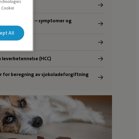
technologies
os hund
d Cookie
e etter flåttbitt – symptomer og
ng
ept All
hos hund
 leverbetennelse (HCC)
r for beregning av sjokoladeforgiftning