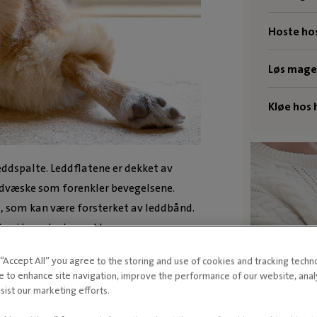
Hoste ho
Løs mage
Kløe hos
leddspalte. Leddflatene er dekket av
eddvæske som forenkler bevegelsene.
l, som kan være forsterket av leddbånd.
t er i hovedsak musklene som
n forebygge og delvis behandle
g “Accept All” you agree to the storing and use of cookies and tracking techn
e to enhance site navigation, improve the performance of our website, ana
Sy
sist our marketing efforts.