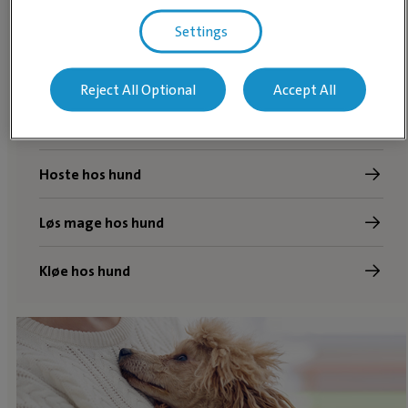
Overvekt hos hund
Settings
Dersom hunden din drikker eller tisser mye
Reject All Optional
Accept All
Halting
Hoste hos hund
Løs mage hos hund
Kløe hos hund