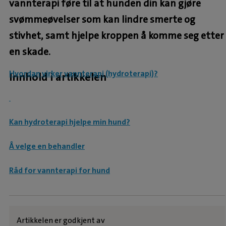
vannterapi føre til at hunden din kan gjøre
svømmeøvelser som kan lindre smerte og
stivhet, samt hjelpe kroppen å komme seg etter
en skade.
Hvordan virker vannterapi (hydroterapi)?
Innhold i artikkelen
Kan hydroterapi hjelpe min hund?
Å velge en behandler
Råd for vannterapi for hund
Artikkelen er godkjent av