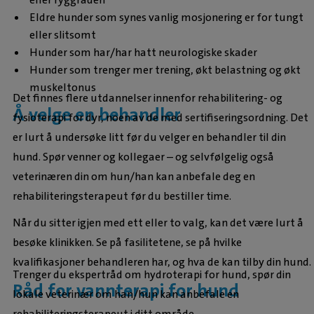
Eldre hunder som synes vanlig mosjonering er for tungt
eller slitsomt
Hunder som har/har hatt neurologiske skader
Hunder som trenger mer trening, økt belastning og økt
muskeltonus
Det finnes flere utdannelser innenfor rehabilitering- og
Å velge en behandler
fysioterapi for dyr, noen av de med sertifiseringsordning. Det
er lurt å undersøke litt før du velger en behandler til din
hund. Spør venner og kollegaer – og selvfølgelig også
veterinæren din om hun/han kan anbefale deg en
rehabiliteringsterapeut før du bestiller time.
Når du sitter igjen med ett eller to valg, kan det være lurt å
besøke klinikken. Se på fasilitetene, se på hvilke
kvalifikasjoner behandleren har, og hva de kan tilby din hund.
Trenger du ekspertråd om hydroterapi for hund, spør din
Råd for vannterapi for hund
lokale veterinær om han/hun kan anbefale en
rehabiliteringsterapeut i ditt område.