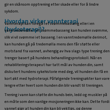
gir en skånsom opptrening etter skade eller for å lindre
sykdom.
Hvordan virker vannterapi
Vannterapi kan foregå i et svømmebasseng eller i en
(hydroterapi)?
vanntredemølle. I et svømmebasseng kan hunden svømme,
slik vi vil svømme i et basseng. I en vanntredemølle derimot,
kan hunden gå på tredemølla mens den får støtte eller
motstand fra vannet, avhengig av hva slags type trening den
trenger basert på hundens behandlingsprotokoll. Når en
rehabiliteringsterapeut har tatt mål av hunden din, samt
diskutert hundens sykehistorie med deg, vil hunden din få en
kort økt med hydroterapi. Påfølgende treningsøkter kan vare
lengre etter hvert som hunden din blir vandt til treningen.
Trening i vann kan støtte din hunds bein, ledd og muskler på
en måte som den vanlige mosjoneringen ikke kan. Dette fordi
vannet gjør at hunden din kan bli vektløs, og denne