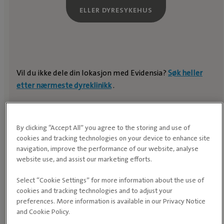
ELLER DYRESYKEHUS
Vil du ikke dele din lokasjon med Evidensia?
Søk heller
etter nærmeste dyreklinikk
.
By clicking “Accept All” you agree to the storing and use of
cookies and tracking technologies on your device to enhance site
navigation, improve the performance of our website, analyse
website use, and assist our marketing efforts.
Select “Cookie Settings” for more information about the use of
cookies and tracking technologies and to adjust your
preferences. More information is available in our Privacy Notice
and Cookie Policy.
Vanlige symptomer hos hund