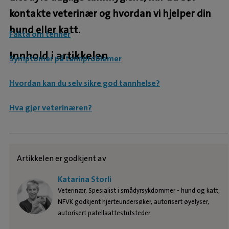
kontakte veterinær og hvordan vi hjelper din
hund eller katt.
Fakta om tenner
Innhold i artikkelen
Symptomer på tannproblemer
Hvordan kan du selv sikre god tannhelse?
Hva gjør veterinæren?
Artikkelen er godkjent av
Katarina Storli
Veterinær, Spesialist i smådyrsykdommer - hund og katt,
NFVK godkjent hjerteundersøker, autorisert øyelyser,
autorisert patellaattestutsteder