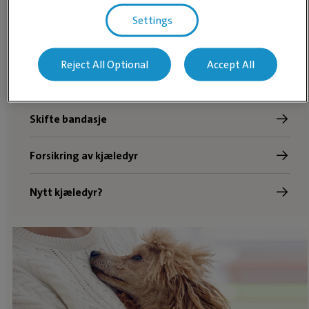
Fôring av katt
Settings
Kattunge
Reject All Optional
Accept All
Dyrekiropraktikk
Skifte bandasje
Forsikring av kjæledyr
Nytt kjæledyr?