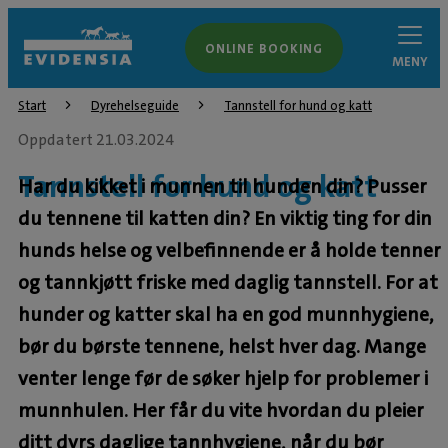
ONLINE BOOKING
MENY
Start
Dyrehelseguide
Tannstell for hund og katt
Oppdatert 21.03.2024
Tannstell for hund og katt
Har du kikket i munnen til hunden din? Pusser
du tennene til katten din? En viktig ting for din
hunds helse og velbefinnende er å holde tenner
og tannkjøtt friske med daglig tannstell. For at
hunder og katter skal ha en god munnhygiene,
bør du børste tennene, helst hver dag. Mange
venter lenge før de søker hjelp for problemer i
munnhulen. Her får du vite hvordan du pleier
ditt dyrs daglige tannhygiene, når du bør