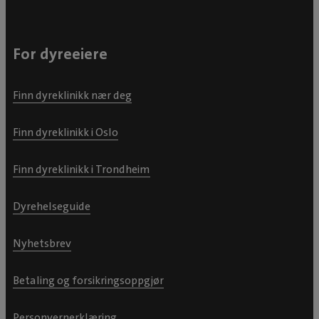
For dyreeiere
Finn dyreklinikk nær deg
Finn dyreklinikk i Oslo
Finn dyreklinikk i Trondheim
Dyrehelseguide
Nyhetsbrev
Betaling og forsikringsoppgjør
Personvernerklæring