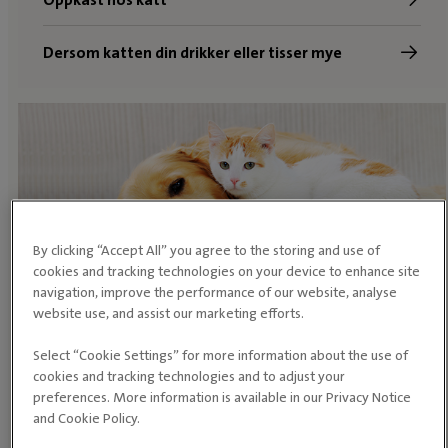
Dersom katten din drikker eller tisser mye
By clicking “Accept All” you agree to the storing and use of
cookies and tracking technologies on your device to enhance site
navigation, improve the performance of our website, analyse
Gode råd om kjæledyr
website use, and assist our marketing efforts.
Slik unngår du forgiftninger hos hund og katt
Select “Cookie Settings” for more information about the use of
cookies and tracking technologies and to adjust your
preferences. More information is available in our Privacy Notice
Skånekost til hund
and Cookie Policy.