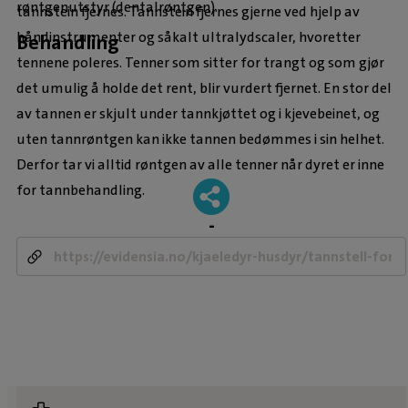
røntgenutstyr (dentalrøntgen).
tannstein fjernes. Tannstein fjernes gjerne ved hjelp av
håndinstrumenter og såkalt ultralydscaler, hvoretter
Behandling
tennene poleres. Tenner som sitter for trangt og som gjør
det umulig å holde det rent, blir vurdert fjernet. En stor del
av tannen er skjult under tannkjøttet og i kjevebeinet, og
uten tannrøntgen kan ikke tannen bedømmes i sin helhet.
Derfor tar vi alltid røntgen av alle tenner når dyret er inne
for tannbehandling.
-