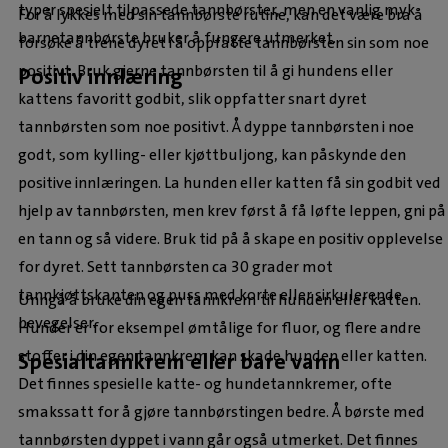
typer spesielt tilpassede tannbørster, men en vanlig myk
For å lykkes med sin tannbørste rutine, kan det være bra å
barnetannbørste bruker å fungere utmerket.
forsøke å trene dyret i å oppfatte tannbørsten sin som noe
positivt. Bruk gjerne tannbørsten til å gi hundens eller
Positiv innlæring
kattens favoritt godbit, slik oppfatter snart dyret
tannbørsten som noe positivt. Å dyppe tannbørsten i noe
godt, som kylling- eller kjøttbuljong, kan påskynde den
positive innlæringen. La hunden eller katten få sin godbit ved
hjelp av tannbørsten, men krev først å få løfte leppen, gni på
en tann og så videre. Bruk tid på å skape en positiv opplevelse
for dyret. Sett tannbørsten ca 30 grader mot
tannkjøttskanten og puss med korte eller sirkulerende
Unngå å bruke din egen tannkrem til hunden eller katten.
bevegelser.
Hunder er for eksempel ømtålige for fluor, og flere andre
stoffer i din egen tannkrem kan skade hunden eller katten.
Spesialtannkrem eller bare vann
Det finnes spesielle katte- og hundetannkremer, ofte
smakssatt for å gjøre tannbørstingen bedre. Å børste med
tannbørsten dyppet i vann går også utmerket. Det finnes