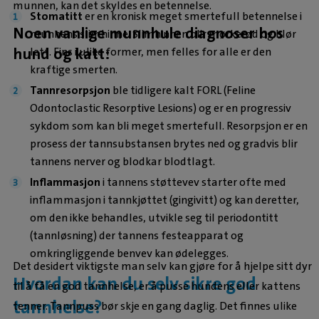
munnen, kan det skyldes en betennelse.
Stomatitt
er en kronisk meget smertefull betennelse i
Noen vanlige munnhule diagnoser hos
munnens slimhinne. Slimhinnen blir mørkerød og blør
hund og katt:
lett. Fins i ulike former, men felles for alle er den
kraftige smerten.
Tannresorpsjon
ble tidligere kalt FORL (Feline
Odontoclastic Resorptive Lesions) og er en progressiv
sykdom som kan bli meget smertefull. Resorpsjon er en
prosess der tannsubstansen brytes ned og gradvis blir
tannens nerver og blodkar blodtlagt.
Inflammasjon
i tannens støttevev starter ofte med
inflammasjon i tannkjøttet (gingivitt) og kan deretter,
om den ikke behandles, utvikle seg til periodontitt
(tannløsning) der tannens festeapparat og
omkringliggende benvev kan ødelegges.
Det desidert viktigste man selv kan gjøre for å hjelpe sitt dyr
Hvordan kan du selv sikre god
til å få en god tannhelse, er å pusse hundens eller kattens
tannhelse?
tenner. Tannpuss bør skje en gang daglig. Det finnes ulike