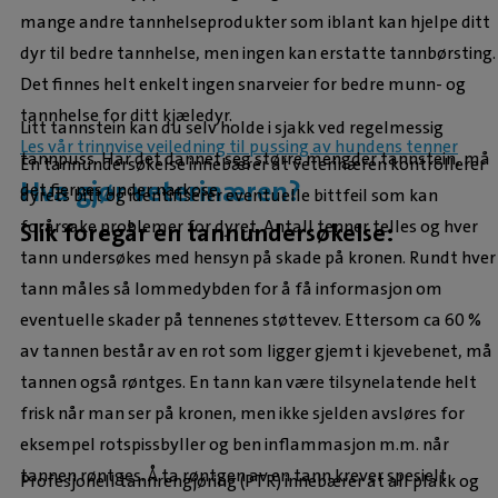
mange andre tannhelseprodukter som iblant kan hjelpe ditt
dyr til bedre tannhelse, men ingen kan erstatte tannbørsting.
Det finnes helt enkelt ingen snarveier for bedre munn- og
tannhelse for ditt kjæledyr.
Litt tannstein kan du selv holde i sjakk ved regelmessig
Les vår trinnvise veiledning til pussing av hundens tenner
tannpuss. Har det dannet seg større mengder tannstein, må
En tannundersøkelse innebærer at veterinæren kontrollerer
Hva gjør veterinæren?
det fjernes under narkose.
dyrets bitt og identifiserer eventuelle bittfeil som kan
forårsake problemer for dyret. Antall tenner telles og hver
Slik foregår en tannundersøkelse:
tann undersøkes med hensyn på skade på kronen. Rundt hver
tann måles så lommedybden for å få informasjon om
eventuelle skader på tennenes støttevev. Ettersom ca 60 %
av tannen består av en rot som ligger gjemt i kjevebenet, må
tannen også røntges. En tann kan være tilsynelatende helt
frisk når man ser på kronen, men ikke sjelden avsløres for
eksempel rotspissbyller og ben inflammasjon m.m. når
tannen røntges. Å ta røntgen av en tann krever spesielt
Profesjonell tannrengjøring (PTR) innebærer at all plakk og