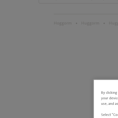
Hoggorm
Huggorm
Hugg
By clickin
your devic
use, and as
Select “Co