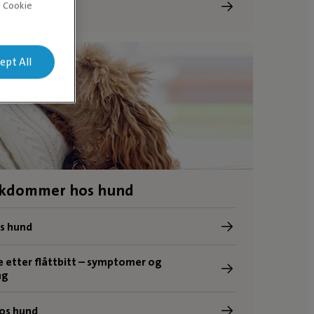
d Cookie
edyr?
ept All
kdommer hos hund
os hund
e etter flåttbitt – symptomer og
ng
hos hund