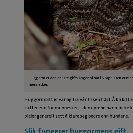
Huggorm er den eneste giftslangen vi har i Norge. Den er mer 
mennesker.
Huggormbitt er vanlig fra vår til sen høst. Å bli bit
katter enn for mennesker, siden dyrene har mindre 
pleier generelt sett å klare seg bedre enn hundene.
Slik fungerer huggormens gift