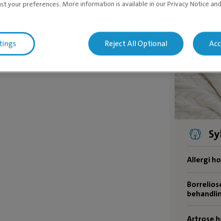
ust your preferences. More information is available in our Privacy Notice an
Nytt kjæl
tings
Reject All Optional
Acc
Sy
Allergi h
Borrelios
behandli
Artrose 