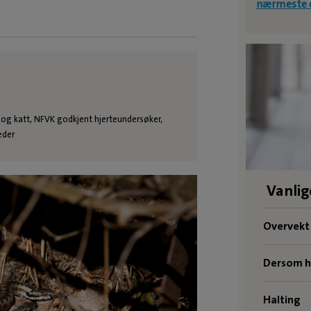
nærmeste d
 og katt, NFVK godkjent hjerteundersøker,
eder
Vanli
Overvekt
Dersom hu
Halting