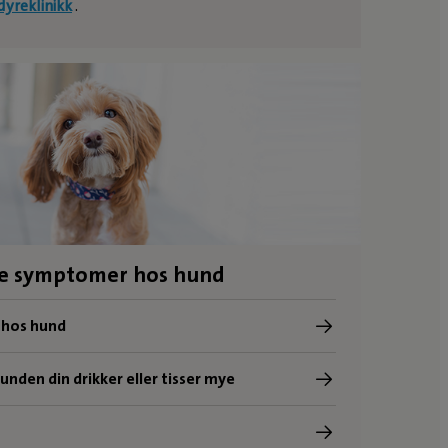
yreklinikk
.
ge symptomer hos hund
 hos hund
nden din drikker eller tisser mye