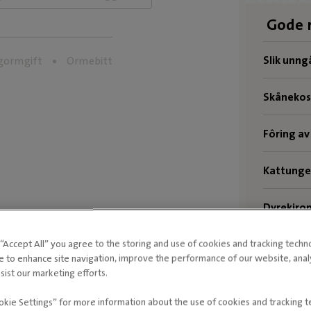
Gode 
Slik unng
ormgift
Ormebitt
Skånekost
Fôring av
Kattunge
Dyrekirop
Skifte ba
g “Accept All” you agree to the storing and use of cookies and tracking techn
e to enhance site navigation, improve the performance of our website, ana
sist our marketing efforts.
Forsikrin
okie Settings” for more information about the use of cookies and tracking 