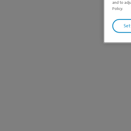
and to adj
Policy.
Set