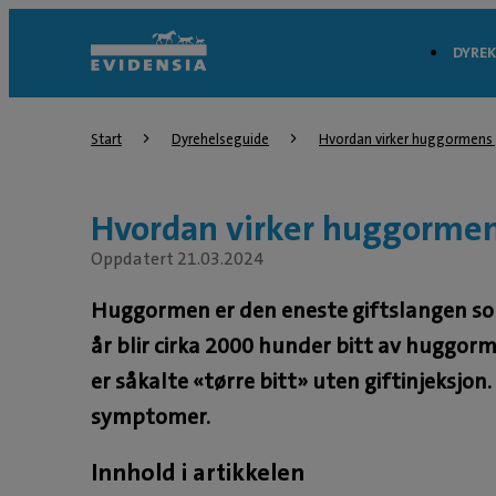
DYREK
Start
Dyrehelseguide
Hvordan virker huggormens 
Hvordan virker huggormen
Oppdatert 21.03.2024
Huggormen er den eneste giftslangen som 
år blir cirka 2000 hunder bitt av huggorm
er såkalte «tørre bitt» uten giftinjeksjo
symptomer.
Innhold i artikkelen