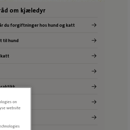
råd om kjæledyr
år du forgiftninger hos hund og katt
 til hund
 katt
raktikk
ndasje
ologies on
lyse website
g av kjæledyr
technologies