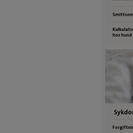
Smittsom
Kalkulato
hos hund
Sykdo
Forgiftni