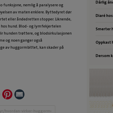
Dårlig ån
o funksjone, nemlig å paralysere og
døyelsen av maten enklere. Byttedyret dør
Diaré hos
rtet eller åndedretten stopper. Liknende,
 hos hund. Blod- og lymfekjertelen
Smerter 
blir hunden trøttere, og blodsirkulasjonen
mme og noen ganger også
Oppkast 
lge av huggormbittet, kan skader på
Dersom ka