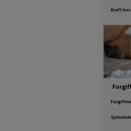
Kreft hos
Forgif
Forgiftni
Sjokolad