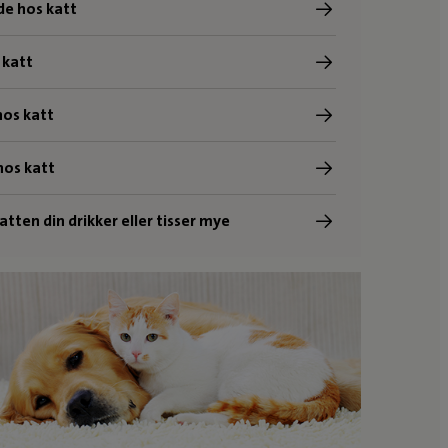
de hos katt
 katt
hos katt
hos katt
tten din drikker eller tisser mye