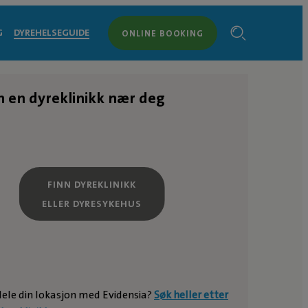
G
DYREHELSEGUIDE
ONLINE BOOKING
n en dyreklinikk nær deg
FINN DYREKLINIKK
ELLER DYRESYKEHUS
 dele din lokasjon med Evidensia?
Søk heller etter